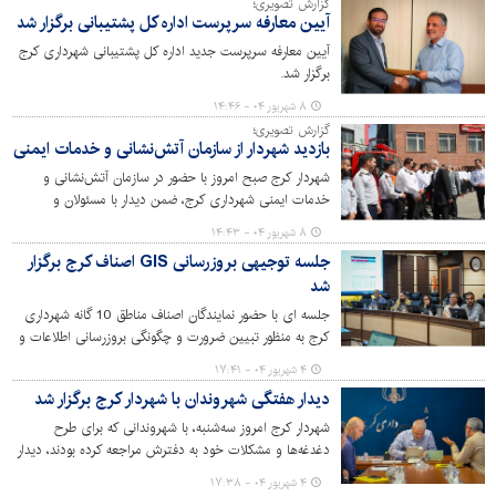
گزارش تصویری؛
آیین معارفه سرپرست اداره کل پشتیبانی برگزار شد
آیین معارفه سرپرست جدید اداره کل پشتیبانی شهرداری کرج
برگزار شد.
۸ شهریور ۰۴ - ۱۴:۴۶
گزارش تصویری؛
بازدید شهردار از سازمان آتش‌نشانی و خدمات ایمنی
شهردار کرج صبح امروز با حضور در سازمان آتش‌نشانی و
خدمات ایمنی شهرداری کرج، ضمن دیدار با مسئولان و
کارکنان، از روند اجرای امور در این مجموعه بازدید کرد.
۸ شهریور ۰۴ - ۱۴:۴۳
جلسه توجیهی بروزرسانی GIS اصناف کرج برگزار
شد
جلسه ای با حضور نمایندگان اصناف مناطق 10 گانه شهرداری
کرج به منظور تبیین ضرورت و چگونگی بروزرسانی اطلاعات و
سامانه GIS اصناف برگزار شد. در این نشست مقرر شد اصناف
۴ شهریور ۰۴ - ۱۷:۴۱
در مهلت تعیین شده اطلاعات واحدهای صنفی را تکمیل و
دیدار هفتگی شهروندان با شهردار کرج برگزار شد
بروزرسانی کنند. این جلسه به همت معاونت مالی و اقتصادی
و اداره کل تشخیص و وصول مطالبات شهرداری کرج برگزار
شهردار کرج امروز سه‌شنبه، با شهروندانی که برای طرح
شد.
دغدغه‌ها و مشکلات خود به دفترش مراجعه کرده بودند، دیدار
و گفت‌وگو کرد.
۴ شهریور ۰۴ - ۱۷:۳۸