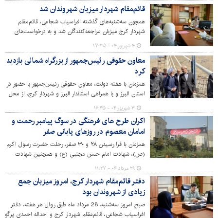
قائم‌مقام شهردار میزبان شهروندان شد
همچون سه‌شنبه‌های گذشته افراسیاب شجاعی، قائم‌مقام
شهردار کرج میزبان مراجعه‌کنندگان شد و به درخواست‌های
آنان پاسخ گفت.
۴ شهریور ۰۴ - ۱۷:۳۵
معاون حقوقی رئیس‌جمهور از بزرگراه شمالی بازدید
کرد
همزمان با هفته دولت، معاون حقوقی رئیس‌جمهور با حضور در
استان البرز و با همراهی استاندار البرز و شهردار کرج، از محل
احداث پل‌های b0 و b1 بزرگراه شمالی دیدن کرد.
۳ شهریور ۰۴ - ۱۶:۴۵
اکران طرح های فرهنگی در سوگ پیامبر رحمت و
امامان معصوم در روزهای پایانی صفر
همزمان با فرا رسیدن ۲۸ و ۳۰ صفر، رحلت حضرت رسول اکرم
(ص)، شهادت امام حسن مجتبی (ع) و همچنین شهادت
امام رضا (ع)، اکران طرح‌های فرهنگی با این موضوع در سطح
۲۹ مرداد ۰۴ - ۱۱:۲۷
شهر کرج اجرایی شد.
دفتر قائم‌مقام شهردار کرج، امروز میزبان جمع
زیادی از شهروندان بود
صبح امروز سه‌شنبه، 28 مرداد ماه طبق روال هر هفته، دفتر
افراسیاب شجاعی، قائم‌مقام شهردار کرج و احداله احمدی پرگو