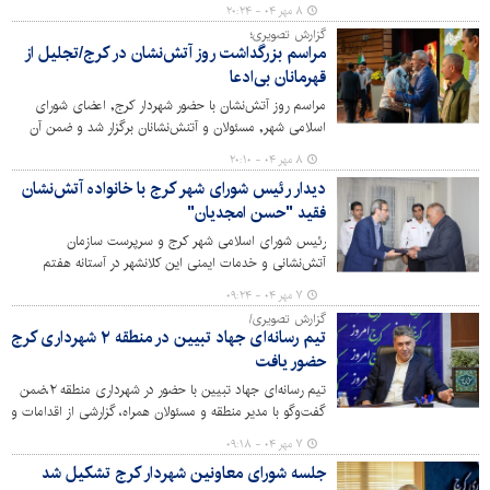
شهرداری کرج برگزار شد.
۸ مهر ۰۴ - ۲۰:۲۴
گزارش تصویری؛
مراسم بزرگداشت روز آتش‌نشان در کرج/تجلیل از
قهرمانان بی‌ادعا
مراسم روز آتش‌نشان با حضور شهردار کرج, اعضای شورای
اسلامی شهر, مسئولان و آتنش‌نشانان برگزار شد و ضمن آن
قهرمانان عرصه ایمنی و امداد مورد تقدیر قرار گرفتند.
۸ مهر ۰۴ - ۲۰:۱۰
دیدار رئیس شورای شهر کرج با خانواده آتش‌نشان
فقید "حسن امجدیان"
رئیس شورای اسلامی شهر کرج و سرپرست سازمان
آتش‌نشانی و خدمات ایمنی این کلانشهر در آستانه هفتم
مهرماه روز ملی آتش‌نشانی و ایمنی با حضور در منزل
۷ مهر ۰۴ - ۰۹:۲۴
آتش‌نشان فقید مرحوم "حسن امجدیان"، یاد و خاطره این
گزارش تصویری/
آتش‌نشان فداکار را گرامی داشتند.
تیم رسانه‌ای جهاد تبیین در منطقه ۲ شهرداری کرج
حضور یافت
تیم رسانه‌ای جهاد تبیین با حضور در شهرداری منطقه ۲،ضمن
گفت‌وگو با مدیر منطقه و مسئولان همراه، گزارشی از اقدامات و
عملکردهای این منطقه در حوزه‌های مختلف شهری تهیه کرد.
۷ مهر ۰۴ - ۰۹:۱۸
جلسه شورای معاونین شهردار کرج تشکیل شد