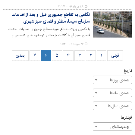
مدیر کل حوزه شهردار کرج میزبان جمعی از شهروندان بودند.
۲۸ مرداد ۰۴ - ۱۱:۲۷
مراجعه‌کنندگان در این دیدار چهره‌به‌چهره، مسائل و مطالبات
نگاهی به تقاطع جمهوری قبل و بعد از اقدامات
خود را مستقیماً مطرح کردند.
سازمان سیما، منظر و فضای سبز شهری
با تکمیل پروژه تقاطع غیرهمسطح جمهوری عملیات احداث
فضای سبز آن با کاشت درخت و درختچه های شاخص و
زینتی و تلاش‌های شبانه‌روزی سبزبانان در گرم‌ترین روزهای
۲۶ مرداد ۰۴ - ۰۶:۵۴
تابستان، با سرعت و پیشرفت فیزیکی چشمگیر در حال انجام
است.
قبلی
۱
۲
۳
۴
۵
۶
۷
بعدی
تاریخ
همه‌ی روزها
همه‌ی ماه‌ها
همه‌ی سال‌ها
فیلترها
چندرسانه‌ای