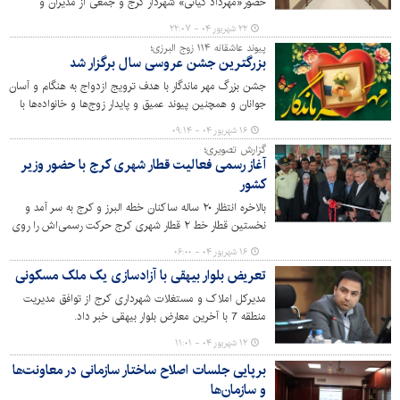
حضور«مهرداد کیانی» شهردار کرج و جمعی از مدیران و
معاونان این شهرداری به منظور بررسی و برنامه‌ریزی در
۲۲ شهریور ۰۴ - ۲۲:۰۷
خصوص مهم‌ترین مسائل شهری برگزار شد.
پیوند عاشقانه ۱۱۴ زوج البرزی؛
بزرگترین جشن عروسی سال برگزار شد
جشن بزرگ مهر ماندگار با هدف ترویج ازدواج به هنگام و آسان
جوانان و همچنین پیوند عمیق و پایدار زوج‌ها و خانواده‌ها با
حضور ۱۱۴ زوج عاشق البرزی برگزار شد.
۱۶ شهریور ۰۴ - ۰۹:۱۴
گزارش تصویری؛
آغاز رسمی فعالیت قطار شهری کرج با حضور وزیر
کشور
بالاخره انتظار ۲۰ ساله ساکنان خطه البرز و کرج به سر آمد و
نخستین قطار خط ۲ قطار شهری کرج حرکت رسمی‌اش را روی
ریل‌های زیرزمینی شهر آغاز کرد. روبان افتتاح این رویداد مهم
۱۶ شهریور ۰۴ - ۰۶:۰۰
به دست اسکندر مومنی وزیر کشور انجام شد.
تعریض بلوار بیهقی با آزادسازی یک ملک مسکونی
مدیرکل املاک و مستغلات شهرداری کرج از توافق مدیریت
منطقه 7 با آخرین معارض بلوار بیهقی خبر داد.
۱۲ شهریور ۰۴ - ۱۱:۰۱
برپایی جلسات اصلاح ساختار سازمانی در معاونت‌ها
و سازمان‌ها