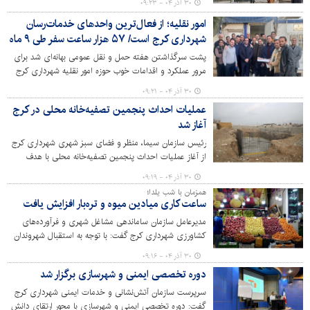
۳۰ آذر ۰۴ - ۰۹:۲۳
امور نقلیه؛ از فعال‌ترین واحدهای خدمات‌رسان
شهرداری کرج است/ ۵۷ هزار ساعت سفر طی ۹ ماه
پشت سرگذاشتن هفته حمل و نقل عمومی بهانه‌ای شد برای
مرور عملکرد و اقدامات خوب حوزه امور نقلیه شهرداری کرج
که به عنوان واحدی فعال و منظم، نقش بسزایی در پشتیبانی
۳۰ آذر ۰۴ - ۰۹:۲۱
از واحدهای مختلف شهرداری جهت خدمات رسانی به
عملیات احداث پنجمین تصفیه‌خانه محلی در کرج
شهروندان ایفا می‌کند.
آغاز شد
رئیس سازمان سیما، منظر و فضای سبز شهری شهرداری کرج
از آغاز عملیات احداث پنجمین تصفیه‌خانه محلی با هدف
تامین آب خام در بلوار ناصربخت خبر داد.
۳۰ آذر ۰۴ - ۰۹:۱۹
همزمان با شب یلدا؛
ساعت کاری میادین میوه و تره‌بار افزایش یافت
مدیرعامل سازمان ساماندهی مشاغل شهری و فرآورده‌های
کشاورزی شهرداری کرج گفت: با توجه به استقبال شهروندان
کرجی برای خرید از میادین و بازارهای میوه و تره‌بار شهر کرج
۳۰ آذر ۰۴ - ۰۹:۱۶
و با توجه به فرارسیدن شب یلدا، ساعات کاری بازارهای میوه و
دوره تخصصی ایمنی و شهرسازی برگزار شد
تره‌بار افزایش یافت.
سرپرست سازمان آتش‌نشانی و خدمات ایمنی شهرداری کرج
گفت: دوره تخصصی ایمنی و شهرسازی با محور ارتقای دانش