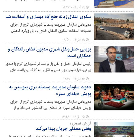
کارشناسان دفاتر فنی مناطق ۱۰گانه شهرداری کرج برگزار شد.
۲۹ آذر ۰۴ - ۱۱:۲۷
سکوی انتقال زباله خلج‌آباد بهسازی و آسفالت شد
مدیرعامل سازمان مدیریت پسماند شهرداری کرج از اجرای
عملیات آسفالت سکوی انتقال خلج آباد با رویکرد کاهش
مخاطرات زیست محیطی خبر داد.
۲۹ آذر ۰۴ - ۰۸:۵۰
پویایی حمل‌ونقل شهری مدیون تلاش رانندگان و
همکاران است
رئیس سازمان حمل و نقل بار و مسافر شهرداری کرج با صدور
پیامی، فرارسیدن روز حمل و نقل را به کارکنان، راننده های
اتوبوس، تاکسی و خانوانواده های محترم آنان تبریک گفت.
۲۶ آذر ۰۴ - ۱۲:۱۹
دعوت سازمان مدیریت پسماند برای پیوستن به
پویش «یلدای سبز»
مدیرعامل سازمان مدیریت پسماند شهرداری کرج از اجرای
پویش «یلدای سبز» در سطح این کلانشهر خبر داد و از
شهروندان دعوت کرد به این پویش بپیوندند.
۲۵ آذر ۰۴ - ۱۴:۲۸
گزارش تصویری؛
وقتی همدلی جریان پیدا می‌کند
طرح همدلی فرصتی است که به شهروندان اجازه می‌دهد با