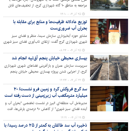
مراجعه به مناطق ۱۰ گانه شهرداری کرج، از تخفیف‌های قابل
توجهی در پرداخت عوارض بهره‌مند شوند. این طرح با توجه به
۲۵ آذر ۰۴ - ۱۴:۱۰
استقبال کم‌نظیر و درخواست شهروندان محترم تا پایان ۲۲
توزیع عادلانه ظرفیت‌ها و منابع برای مقابله با
دی ماه ۱۴۰۴ تمدید شد.
بحران آب ضروری‌ست
مشاور حوزه آبخیزداری سازمان سیما، منظر و فضای سبز
شهری شهرداری کرج گفت: ارتقای تاب‌آوری فضای سبز شهری
باید شامل توزیع عادلانه ظرفیت‌ها و منابع برای مقابله با بحران
۲۵ آذر ۰۴ - ۰۸:۲۴
باشد.
بهسازی محیطی خیابان پنجم آق‌تپه انجام شد
سرپرست سازمان عمران و بازآفرینی فضاهای شهری شهرداری
کرج، از اجرایی شدن پروژه بهسازی محیطی خیابان پنجم
غربی آق تپه با رویکرد اقدام مشترک با اداره کل راه و
۲۲ آذر ۰۴ - ۱۲:۴۴
شهرسازی استان البرز خبر داد.
سد کرج فروکش کرد و زمین فرو نشست/ ۲۰
میلیارد مترمکعب آب زیرزمینی از دست رفته است
مدیرعامل آب منطقه‌ای البرز در نشست تخصصی "بحران آب و
آینده فضای سبز شهری" از کاهش ۹۰ درصدی بارش‌ها، افت
بی‌سابقه ذخایر سد کرج به ۷.۵ میلیون مترمکعب و فرونشست
۱۹ آذر ۰۴ - ۱۲:۲۱
۳۰ سانتی‌متری در برخی نقاط استان خبر داد.
ذخیره آب سد طالقان به کمتر از ۲۵ درصد رسید/ با