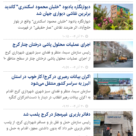
آتش‌نشانی رقم زدند.
دیوارنگاره یادبود "خلبان محمود اسکندری" کاندید
برترین نقاشی‌ دیواری جهان شد
دیوارنگاره یادبود "خلبان محمود اسکندری" واقع در بلوار
خلج‌آباد، اثر هنرمند نقاش "عمار حقیقی" در فهرست
کاندیداهای برترین نقاشی‌های دیواری پلتفرم جهانی «Street
۳۰ آذر ۰۴ - ۱۰:۱۵
Art Cities» آنتورپ بلژیک در سال ۲۰۲۵ قرار گرفت.
اجرای عملیات محلول پاشی درختان چنار کرج
رئیس سازمان سیما، منظر و فضای سبز شهری شهرداری کرج
از اجرای عملیات محلول پاشی درختان چنار در سطح مناطق ۱۰
گانه شهر کرج خبر داد.
۳۰ آذر ۰۴ - ۰۹:۵۹
اکران بیانات رهبری در کرج/ کار خوب در استان
البرز به سراسر کشور منتقل می‌شود
سازمان سیما، منظر و فضای سبز شهری شهرداری کرج اقدام
به اکران بیانات رهبر انقلاب در دیدار با دست‌اندرکاران کنگره
بزرگداشت ۵۵۸۰ شهید استان البرز، در سطح مناطق ۱۰‌گانه
۳۰ آذر ۰۴ - ۰۹:۲۶
کرده است. در این مراسم رهبر معظم انقلاب تاکید کردند که
دفاتر باربری غیرمجاز در کرج پلمب شد
"کار خوب در استان البرز به سراسر کشور منتقل می‌شود."
رئیس سازمان حمل و نقل بار و مسافر شهرداری کرج، از پلمب
دفاتر باربری خبر داد که بدون داشتن مجوز، اقدام به حمل و
جابجایی کالا می‌کردند.