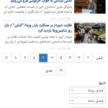
اندکی بارندگی به خواب خرگوشی فرو می‌رویم
مدیرکل بحران استانداری البرز در نشست تخصصی "بحران آب
و آینده فضای سبز شهری" با ابراز نگرانی از وضعیت ذخایر آبی
استان اعلام کرد که سد طالقان اکنون کمتر از ۲۵ درصد آب
۱۹ آذر ۰۴ - ۱۱:۳۵
دارد و تابستان سال آینده برای البرز و تهران بسیار بحرانی
نظارت شهردار بر عملکرد بازار روزها/ "کیانی" از بازار
خواهد بود.
روز شاهین‌ویلا بازدید کرد
شهردار کرج، با هدف بررسی کیفیت ارائه خدمات، نظارت بر
قیمت‌ها و شنیدن دغدغه‌های مستقیم شهروندان از بازار روز
میوه و تره‌بار محله شاهین ویلا بازدید کرد.
۱۸ آذر ۰۴ - ۱۴:۱۱
قبلی
۲
۳
۴
۵
۶
۷
۸
۹
۱۰
۱۱
۱۲
بعدی
تاریخ
همه‌ی روزها
همه‌ی ماه‌ها