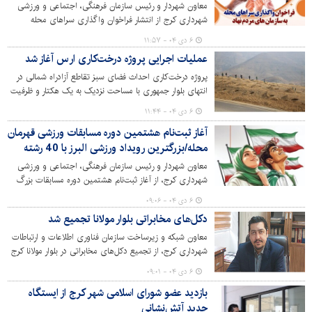
معاون شهردار و رئیس سازمان فرهنگی، اجتماعی و ورزشی
شهرداری کرج از انتشار فراخوان واگذاری سراهای محله
اجتماعی با هدف محله محوری و مدیریت فعالیت‌های
۶ دی ۰۴ - ۱۱:۵۷
اجتماعی در عمق محلات شهری خبر داد.
عملیات اجرایی پروژه درخت‌کاری ارس آغاز شد
پروژه درخت‎‌کاری احداث فضای سبز تقاطع آزادراه شمالی در
انتهای بلوار جمهوری با مساحت نزدیک به یک هکتار و ظرفیت
کاشت بیش از 600 اصله درخت آغاز شد. عملیات چاله‌کنی،
۶ دی ۰۴ - ۱۱:۴۴
خاکریزی و تسطیح در این پروژه تکمیل شده و با انتخاب
آغاز ثبت‌نام هشتمین دوره مسابقات ورزشی قهرمان
گونه‌های مناسب و سازگار با اقلیم، عملیات کاشت به زودی
محله/بزرگترین رویداد ورزشی البرز با 40 رشته
اجرایی می شود.
معاون شهردار و رئیس سازمان فرهنگی، اجتماعی و ورزشی
شهرداری کرج، از آغاز ثبت‌نام هشتمین دوره مسابقات بزرگ
ورزشی قهرمان محلات شهر کرج با ۴۰ رشته متنوع ورزشی خبر
۶ دی ۰۴ - ۰۹:۰۶
داد.
دکل‌های مخابراتی بلوار مولانا تجمیع شد
معاون شبکه و زیرساخت سازمان فناوری اطلاعات و ارتباطات
شهرداری کرج، از تجمیع دکل‌های مخابراتی در بلوار مولانا کرج
و زیباسازی دکل میدان گلستان عظیمیه خبر داد.
۶ دی ۰۴ - ۰۹:۰۱
بازدید عضو شورای اسلامی شهر کرج از ایستگاه
جدید آتش‌نشانی