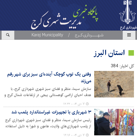
استان البرز
کل اخبار: 384
وقتی یک توپ کوچک آینده‌ای سبز برای شهر رقم
می‌زند
سازمان سیما، منظر و فضای سبز شهری شهرداری کرج، با
هدف احیای اراضی کوهستانی بیجی در ارتفاعات شمال کرج و
بازگرداندن تعادل اکولوژیکی منطقه، طرح پایلوت کپسول بذر یا
۷ دی ۰۴ - ۱۲:۲۲
(Seed Ball ) را با مشارکت گروهی از فعالان و دوستداران
۳ شهربازی با تجهیزات غیراستاندارد پلمب شد
محیط زیست وهیئت کوهنوردی استان البرز اجرایی کرد.
رئیس سازمان سیما، منظر و فضای سبز شهری شهرداری کرج
از پلمب شهربازی‌های ولایت، هامون و شورا به دلیل استفاده
ازتجهیزات غیراستاندارد، خبر داد.
۷ دی ۰۴ - ۱۲:۱۶