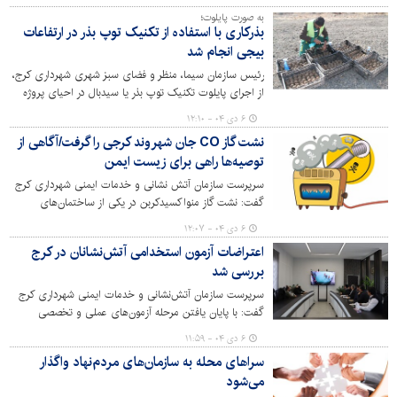
به صورت پایلوت؛
بذرکاری با استفاده از تکنیک توپ بذر در ارتفاعات
بیجی انجام شد
رئیس سازمان سیما، منظر و فضای سبز شهری شهرداری کرج،
از اجرای پایلوت تکنیک توپ بذر یا سیدبال در احیای پروژه
جنگل‌کاری بیجی خبر داد.
۶ دی ۰۴ - ۱۲:۱۰
نشت گاز CO جان شهروند کرجی را گرفت/آگاهی از
توصیه‌ها راهی برای زیست ایمن
سرپرست سازمان آتش نشانی و خدمات ایمنی شهرداری کرج
گفت: نشت گاز منواکسیدکربن در یکی از ساختمان‌های
مسکونی شاهین‌ویلا، باعث فوت یک شهروند و مسمومیت
۶ دی ۰۴ - ۱۲:۰۷
شدید شهروندی دیگر شد.
اعتراضات آزمون استخدامی آتش‌نشانان در کرج
بررسی شد
سرپرست سازمان آتش‌نشانی و خدمات ایمنی شهرداری کرج
گفت: با پایان یافتن مرحله آزمون‌های عملی و تخصصی
متقاضیان شغل آتش‌نشانی و اعلام نتایج اولیه، جلسه ویژه
۶ دی ۰۴ - ۱۱:۵۹
رسیدگی به اعتراضات داوطلبان با حضور نمایندگان ذی‌صلاح
سراهای محله به سازمان‌های مردم‌نهاد واگذار
برگزار شد.
می‌شود