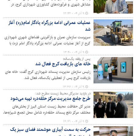
مشاغل شهری و فرآورده‌های کشاورزی شهرداری کرج، در
نشست رسانه‌ای «جهاد تبیین» با تشریح عملکرد بازارهای روز
۹ آذر ۰۴ - ۱۳:۴۲
در شرایط ویژه «جنگ ۱۲روزه»، از فعالیت چندبرابری این
عملیات عمرانی ادامه بزرگراه یادگار امام(ره) آغاز
مراکز، کنترل نوسانات بازار و تصویب احداث چهار بازار روز
شد
جدید در نقاط مختلف شهر خبر داد.
سرپرست سازمان عمران و بازآفرینی فضاهای شهری شهرداری
کرج از آغاز عملیات عمرانی ادامه بزرگراه یادگار امام (ره) با
هدف افزایش ضریب ایمنی و تسهیل در عبور و مرور شهری
۹ آذر ۰۴ - ۱۳:۴۰
خبر داد.
پس از وقفه یک‌ساله؛
خانه های بازیافت کرج فعال شد
رئیس سازمان مدیریت پسماند شهرداری کرج گفت: خانه های
بازیافت کرج پس از تعطیلی یک‌ساله، فعال شد.
۹ آذر ۰۴ - ۱۳:۳۶
در بازدید مدیرکل محیط زیست مطرح شد:
طرح جامع مدیریت مرکز حلقه‌دره تهیه می‌شود
مدیر کل حفاظت محیط زیست استان البرز از بخش‌های
مختلف مرکز دفع پسماند حلقه‌دره شامل محل تجمع شیرابه‌ها،
دفن پسماند، خط تولید کمپوست، لندفیل مهندسی- بهداشتی
۹ آذر ۰۴ - ۱۳:۳۱
و بخش بی‌خطرسازی پسماندهای پزشکی بازدید کرد.
حرکت به سمت آبیاری هوشمند فضای سبز یک