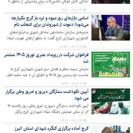
آمادگی کامل ناوگان ماشین‌آلات برای پشتیبانی از مناطق ۱۰
گانه در عملیات زمستانی خبر داد و گفت: جلسه هماهنگی
۱۷ آذر ۰۴ - ۰۹:۵۱
برای این منظور برگزار شده است.
اسامی بازارهای روز میوه و تره بار کرج یکپارچه
می‌شود/ دعوت از شهروندان برای انتخاب نام
مدیرعامل سازمان ساماندهی مشاغل شهری و فرآورده‌های
کشاورزی شهرداری کرج گفت: به منظور ارتقای هویت، ایجاد
وحدت رویه و معرفی بهتر بازار روزهای میوه و تره بار، طرح
۱۷ آذر ۰۴ - ۰۸:۵۴
ایجاد نام یکپارچه برای تمامی این مراکز کلید زده شد.
فراخوان شرکت در رویداد هنری نوروز ۱۴۰۵ منتشر
شد
سازمان سیما، منظر و فضای سبز شهری شهرداری کرج به
مناسبت فرا رسیدن بهار ۱۴۰۵ و انطباق آن با عید سعید فطر،
رویداد هنری نوروزی در بخش‌های آثار حجمی و ورکشاپ
۱۶ آذر ۰۴ - ۰۹:۳۴
هنری نقاشی را از طریق مشارکتِ هنرمندان برگزار کند.
آیین نکوداشت ستارگان دیروز و امروز وطن برگزار
می شود
آیین نکوداشت ستارگان دیروز و امروز وطن، روز یکشنبه ۱۶
آذر در سالن همایش باشگاه میلاد شهرداری کرج برگزار
می‌شود.
۱۶ آذر ۰۴ - ۰۹:۳۰
کرج آماده برگزاری کنگره شهدای استان البرز