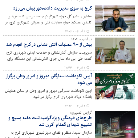
۹ آذر ۰۴ - ۱۲:۱۱
کرج به سوی مدیریت داده‌محور پیش می‌رود
مشاور و مدیر کل حوزه شهردار در جلسه بررسی شاخص‌های
کلیدی عملکرد حوزه معاونت فنی و عمرانی شهرداری کرج، بر
ضرورت استفاده هوشمندانه از داده‌ها و ایجاد داشبوردهای
۲ آذر ۰۴ - ۱۴:۰۶
مدیریتی تاکید کرد و گفت: بهره‌گیری از اطلاعات یکپارچه
در آبان‌ماه ۱۴۰۴؛
می‌تواند به بهبود تصمیم‌گیری، افزایش شفافیت و ارائه
بیش از ۹۰۰ عملیات آتش نشانی در کرج انجام شد
گزارش‌های دقیق‌تر به شهروندان منجر شود.
سرپرست سازمان آتش‌نشانی و خدمات ایمنی شهرداری کرج
گفت: طی آبان ماه سال جاری آتش‌نشانان این دستگاه برای
اجرای ماموریت در ۳۵۳ مورد حریق و ۵۷۳ مورد حادثه اعزام
۲ آذر ۰۴ - ۱۲:۴۴
شده‌اند.
آیین نکوداشت ستارگان دیروز و امروز وطن برگزار
می شود
آیین نکوداشت ستارگان دیروز و امروز وطن در سالن همایش
باشگاه میلاد شهرداری کرج برگزار می‌شود.
۲ آذر ۰۴ - ۱۲:۲۶
گزارش تصویری؛
طرح‌های فرهنگی ویژه گرامیداشت هفته بسیج و
تشییع شهدای گمنام اکران شد
سازمان سیما، منظر و فضای سبز شهری شهرداری کرج به