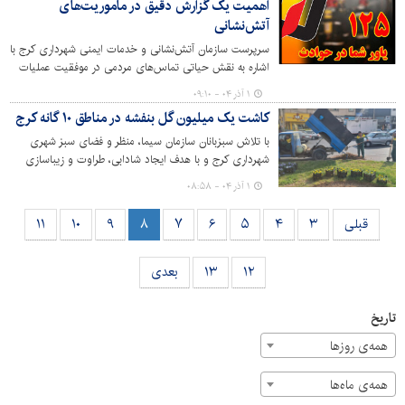
اهمیت یک گزارش دقیق در ماموریت‌های
آتش‌نشانی
سرپرست سازمان آتش‌نشانی و خدمات ایمنی شهرداری کرج با
اشاره به نقش حیاتی تماس‌های مردمی در موفقیت عملیات‌
امداد و نجات، بر ضرورت گزارش‌دهی دقیق و استاندارد
۱ آذر ۰۴ - ۰۹:۱۰
حوادث تاکید کرد.
کاشت یک میلیون گل بنفشه در مناطق ۱۰ گانه کرج
با تلاش سبزبانان سازمان سیما، منظر و فضای سبز شهری
شهرداری کرج و با هدف ایجاد شادابی، طراوت و زیباسازی
جلوه شهر، عملیات کاشت گسترده یک میلیون نشای گل
۱ آذر ۰۴ - ۰۸:۵۸
بنفشه در مساحت ۱۸ هزار متر مربع در مناطق ۱۰گانه کرج
اجرایی شد.
قبلی
۳
۴
۵
۶
۷
۸
۹
۱۰
۱۱
۱۲
۱۳
بعدی
تاریخ
همه‌ی روزها
همه‌ی ماه‌ها