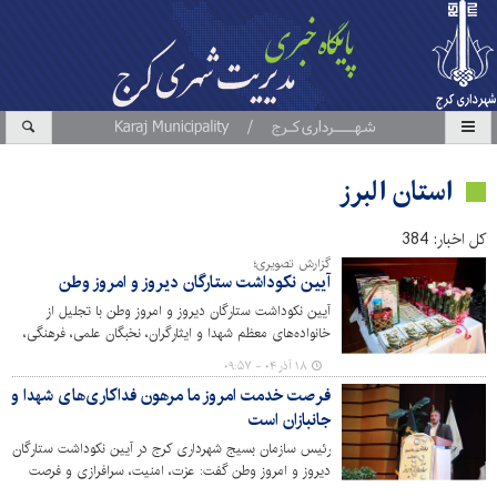
استان البرز
کل اخبار: 384
گزارش تصویری؛
آیین نکوداشت ستارگان دیروز و امروز وطن
آیین نکوداشت ستارگان دیروز و امروز وطن با تجلیل از
خانواده‌های معظم شهدا و ایثارگران، نخبگان علمی، فرهنگی،
ورزشی و قرآنی سازمان سیما، منظر و فضای سبز شهری با
۱۸ آذر ۰۴ - ۰۹:۵۷
حضور اعضای شورای شهرکرج و جمعی از مسئولان و بسیجیان
فرصت خدمت امروز ما مرهون فداکاری‌های شهدا و
در مجموعه فرهنگی میلاد شهرداری کرج برگزار شد.
جانبازان است
رئیس سازمان بسیج شهرداری کرج در آیین نکوداشت ستارگان
دیروز و امروز وطن گفت: عزت، امنیت، سرافرازی و فرصت
خدمتی که برای ما فراهم آمده، مرهون فداکاری‌های شهدا و