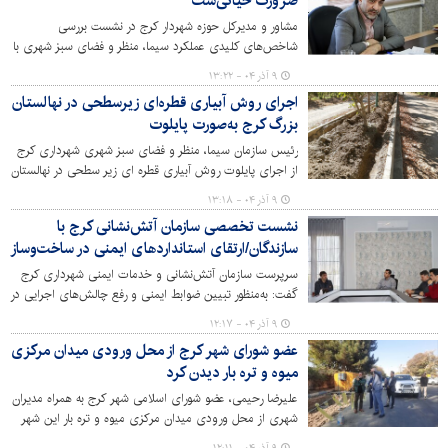
ضرورت حیاتی‌ست
مشاور و مدیرکل حوزه شهردار کرج در نشست بررسی
شاخص‌های کلیدی عملکرد سیما، منظر و فضای سبز شهری با
اشاره به نقش اقدامات ساده اما مؤثر در بهبود کیفیت خدمات،
۹ آذر ۰۴ - ۱۳:۲۲
بر ضرورت حرکت به سمت آبیاری هوشمند، کاهش هزینه‌های
اجرای روش آبیاری قطره‌ای زیرسطحی در نهالستان
نگهداری فضای سبز و ساماندهی مؤلفه‌های بصری شهر تاکید
بزرگ کرج به‌صورت پایلوت
کرد.
رئیس سازمان سیما، منظر و فضای سبز شهری شهرداری کرج
از اجرای پایلوت روش آبیاری قطره ای زیر سطحی در نهالستان
بزرگ کرج و پارک شهید چمران خبر داد.
۹ آذر ۰۴ - ۱۳:۱۸
نشست تخصصی سازمان آتش‌نشانی کرج با
سازندگان/ارتقای استانداردهای ایمنی در ساخت‌وساز
سرپرست سازمان آتش‌نشانی و خدمات ایمنی شهرداری کرج
گفت: به‌منظور تبیین ضوابط ایمنی و رفع چالش‌های اجرایی در
پروژه‌های ساختمانی، نشست تخصصی سازمان آتش‌نشانی کرج
۹ آذر ۰۴ - ۱۲:۱۷
با جمعی از سازندگان شهر برگزار شد.
عضو شورای شهر کرج از محل ورودی میدان مرکزی
میوه و تره بار دیدن کرد
علیرضا رحیمی، عضو شورای اسلامی شهر کرج به همراه مدیران
شهری از محل ورودی میدان مرکزی میوه و تره بار این شهر
بازدید کرد.