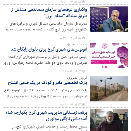
۱۸ آذر ۰۴ - ۰۹:۵۱
جانبازانی است که از جان و مال و خانواده خود گذشته و این
واگذاری غرفه‌های سازمان ساماندهی مشاغل از
چراغ را به‌عنوان هدیه‌ای ارزشمند قرار دادند و وظیفه‌ی ما
طریق سامانه "ستاد ایران"
است در هر جایگاهی از این سرافرازان تقدیر کنیم.
مدیرعامل سازمان ساماندهی مشاغل شهری و فرآورده‌های
کشاورزی شهرداری کرج گفت: با توجه به مصوبه هیئت مدیره
سازمان، به منظور کاهش مراجعات حضوری و ایجاد دسترسی
۱۸ آذر ۰۴ - ۰۸:۳۶
یکسان برای تمام متقاضیان، واگذاری غرفه‌ها از طریق سامانه
به مدت سه روز؛
ستاد ایران انجام خواهد شد.
اتوبوس‌های شهری کرج برای بانوان رایگان شد
رئیس سازمان حمل و نقل بار و مسافر شهرداری کرج گفت:
همزمان با ولادت بانوی دو عالم حضرت فاطمه زهرا(س) و روز
مادر، اتوبوس‌های شهری کرج از سه شنبه ۱۸ آذرماه ۱۴۰۴ به
۱۷ آذر ۰۴ - ۱۰:۴۸
مدت سه روز، برای استفاده بانوان رایگان است.
گزارش تصویری؛
پارک تخصصی مادر و کودک در یک قدمی افتتاح
پارک تخصصی مادر و کودک با مساحت ۴۶ هزار مترمربع واقع
در خیابان بنی نجار منطقه ۶ شهرداری کرج و با برخورداری از
امکانات خانه کودک، پیست دوچرخه سواری، آمفی تئاتر،
۱۷ آذر ۰۴ - ۱۰:۰۳
شهربازی، کافه کتاب، زمین اسکیت و فروشگاه کتاب در حال
برنامه زمستانی مدیریت شهری کرج یکپارچه شد/
ساخت است. عملیات کاشت و توسعه فضای سبز این پارک در
آماده‌باش ناوگان موتوری
مراحل پایانی قرار دارد و به زودی با امکانات و تجهیزات
مناسب تقدیم شهروندان خواهد شد.
معاون محیط زیست و خدمات شهری شهرداری کرج، از