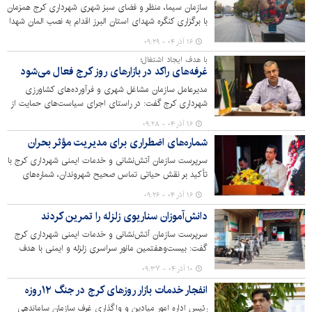
سازمان سیما، منظر و فضای سبز شهری شهرداری کرج همزمان
با برگزاری کنگره شهدای استان البرز اقدام به نصب المان شهدا
و اکران طرح‌های فرهنگی در سطح شهر کرده است.
۱۶ آذر ۰۴ - ۰۹:۲۹
با هدف ایجاد اشتغال؛
غرفه‌های راکد در بازارهای روز کرج فعال می‌شود
مدیرعامل سازمان مشاغل شهری و فرآورده‌های کشاورزی
شهرداری کرج گفت: در راستای اجرای سیاست‌های حمایت از
تولید و اشتغال پایدار، طرح جامع "احیای غرفه‌های راکد و
۱۶ آذر ۰۴ - ۰۹:۲۸
توسعه بازارهای روز میوه و تره بار" با موفقیت در حال
شماره‌های اضطراری برای مدیریت مؤثر بحران
اجراست.
سرپرست سازمان آتش‌نشانی و خدمات ایمنی شهرداری کرج با
تأکید بر نقش حیاتی تماس صحیح شهروندان، شماره‌های
اضطراری و حوزه ماموریت هر دستگاه را برای مدیریت مؤثر
۱۶ آذر ۰۴ - ۰۹:۲۶
حوادث منتشر کرد.
دانش‌آموزان سناریوی زلزله را تمرین کردند
سرپرست سازمان آتش‌نشانی و خدمات ایمنی شهرداری کرج
گفت: بیست‌وهفتمین مانور سراسری زلزله و ایمنی با هدف
افزایش آمادگی دانش‌آموزان در برابر حوادث طبیعی در
۱۰ آذر ۰۴ - ۰۹:۳۷
دبیرستان پسرانه نیکان برگزار شد.
انفجار خدمات بازار روزهای کرج در جنگ ۱۲روزه
رئیس اداره امور میادین و واگذاری غرف سازمان ساماندهی