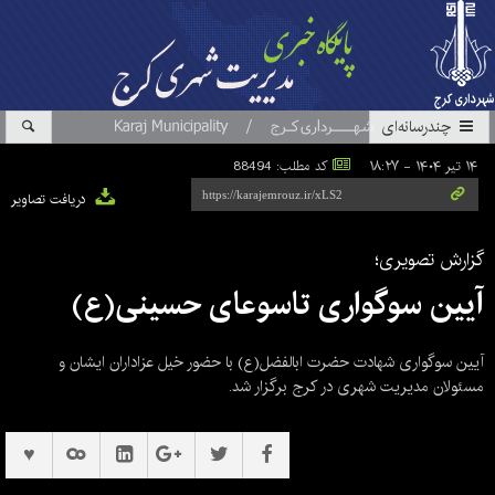
چندرسانه‌ای
۱۴ تیر ۱۴۰۴ - ۱۸:۲۷
کد مطلب: 88494
دریافت تصاویر
گزارش تصویری؛
آیین سوگواری تاسوعای حسینی(ع)
آیین سوگواری شهادت حضرت ابالفضل(ع) با حضور خیل عزاداران ایشان و
مسئولان مدیریت شهری در کرج برگزار شد.