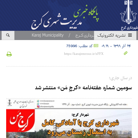
نشریه الکترونیک
۲۴ آذر ۱۳۹۹ - ۰۹:۱۹
کد مطلب: 75996
در سال جاری؛
سومین شماره هفته‌نامه «کرجِ مَن» منتشر شد