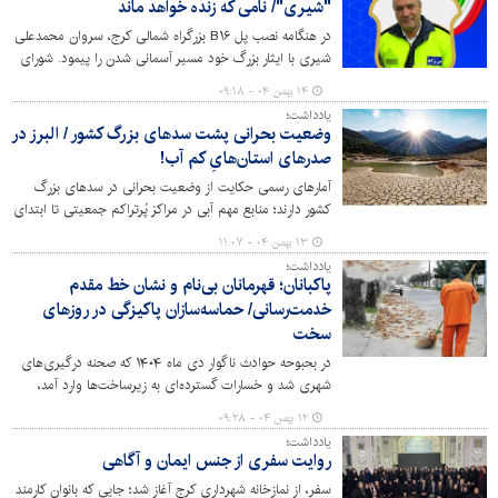
"شیری"/ نامی که زنده خواهد ماند
یافته، خرج ترمیم بی‌خردی و خشونت شود؟
در هنگامه نصب پل B۱۶ بزرگراه شمالی کرج، سروان محمدعلی
شیری با ایثار بزرگ خود مسیر آسمانی شدن را پیمود. شورای
شهر با پیشنهاد نامگذاری این سازه به نام او، عزم کرده تا یاد
۱۴ بهمن ۰۴ - ۰۹:۱۸
این شهید راه خدمت، همواره در یاد و خاطره هر مسافری که از
یادداشت؛
این شاهراه عبور می‌کند، زنده بماند.
وضعیت بحرانی پشت سدهای بزرگ کشور / البرز در
صدرهای استان‌هایِ کم آب!
آمارهای رسمی حکایت از وضعیت بحرانی در سدهای بزرگ
کشور دارند؛ منابع مهم آبی در مراکز پُرتراکم جمعیتی تا ابتدای
بهمن ماه امسال کمتر از ۱۰ درصد پُرشدگی دارند و متاسفانه
۱۳ بهمن ۰۴ - ۱۱:۰۷
البرز نیز در صدر استانهای درگیر با تنش آبی قرار دارد.
یادداشت؛
پاکبانان؛ قهرمانان بی‌نام و نشان خط مقدم
خدمت‌رسانی/ حماسه‌سازان پاکیزگی در روزهای
سخت
در بحبوحه حوادث ناگوار دی ماه ۱۴۰۴ که صحنه درگیری‌های
شهری شد و خسارات گسترده‌ای به زیرساخت‌ها وارد آمد،
پاکبانان غیور و فداکار، همچون همیشه، در خط مقدم
۱۲ بهمن ۰۴ - ۰۹:۲۸
خدمت‌رسانی ایستادند. این قهرمانان بی‌نام و نشان، با تعهد و
یادداشت؛
ایثار بی‌بدیل خود، نه تنها مانع از اختلال در روند خدمات
روایت سفری از جنس ایمان و آگاهی
شهری شدند، بلکه با تلاش شبانه‌روزی، صحنه‌های دلخراش
سفر، از نمازخانه شهرداری کرج آغاز شد؛ جایی که بانوان کارمند
تخریب را زدودند تا نبض زندگی در شهرها همچنان تپنده بماند