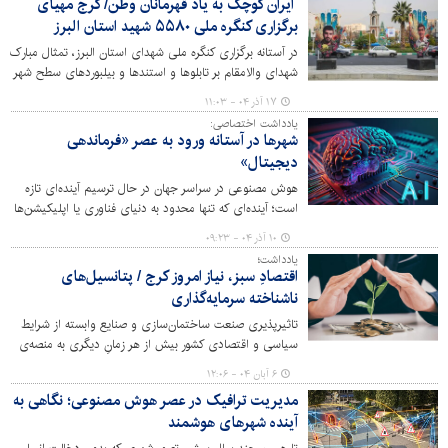
ایران کوچک به یاد قهرمانان وطن/ کرج مهیای
برگزاری کنگره ملی ۵۵۸۰ شهید استان البرز
در آستانه برگزاری کنگره ملی شهدای استان البرز، تمثال مبارک
شهدای والامقام بر تابلوها و استندها و بیلبوردهای سطح شهر
نقش بسته و عطر ناب فرهنگ‌ ایثار و شهادت در محله به محله
۱۷ آذر ۰۴ - ۱۱:۰۳
ایران کوچک پیچیده است؛ اتفاقی مبارک در راه است!
یادداشت اختصاصی:
شهرها در آستانه ورود به عصر «فرماندهی
دیجیتال»
هوش مصنوعی در سراسر جهان در حال ترسیم آینده‌ای تازه
است؛ آینده‌ای که تنها محدود به دنیای فناوری یا اپلیکیشن‌ها
نیست و به‌سرعت در عمق ساختارهای شهری نفوذ می‌کند.
۱۰ آذر ۰۴ - ۰۹:۲۳
همان‌گونه که ChatGPT از یک گفت‌وگوگر ساده به نقطه
یادداشت؛
اتصال خدمات دیجیتال و «فرمانده کل» تعاملات آنلاین تبدیل
اقتصادِ سبز، نیاز امروز کرج / پتانسیل‌های
می‌شود، مدیریت شهری نیز در آستانه یک تحول بنیادین قرار
ناشناخته سرمایه‌گذاری
گرفته است؛ تحولی که محور آن درک نیت شهروند و
تاثیرپذیری صنعت ساختمان‌سازی و صنایع وابسته از شرایط
پاسخ‌گویی هوشمند به آن است.
سیاسی و اقتصادی کشور بیش از هر زمانِ دیگری به منصه‌ی
ظهور رسیده و با کاهشِ شدید آمار صدور پروانه ساختمانی در
۶ آبان ۰۴ - ۱۲:۰۶
شهرهای کوچک و بزرگ کشور و پیدایش مشکلات درآمدی،
مدیریت ترافیک در عصر هوش مصنوعی؛ نگاهی به
باید گفت که اقتصادِ سبز نیاز امروز کرج و دیگر کلانشهرهاست.
آینده شهرهای هوشمند