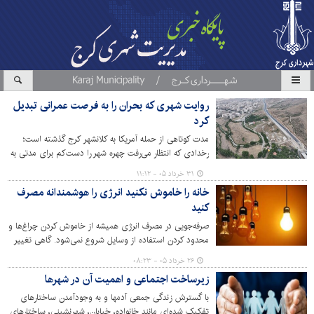
روایت شهری که بحران را به فرصت عمرانی تبدیل
کرد
مدت کوتاهی از حمله آمریکا به کلانشهر کرج گذشته است؛
رخدادی که انتظار می‌رفت چهره شهر را دست‌کم برای مدتی به
فضایی متأثر از جنگ و آشفتگی تبدیل کند. تصور عمومی،
۳۱ خرداد ۰۵ - ۱۱:۱۲
شهری بود با نشانه‌هایی از تخریب، رکود پروژه‌ها و کاهش
خانه را خاموش نکنید انرژی را هوشمندانه مصرف
فعالیت‌های عمرانی. اما آنچه امروز در سطح این کلانشهر دیده
کنید
می‌شود، روایتی متفاوت و حتی غافلگیرکننده است.
صرفه‌جویی در مصرف انرژی همیشه از خاموش کردن چراغ‌ها و
محدود کردن استفاده از وسایل شروع نمی‌شود. گاهی تغییر
چند عادت ساده روزانه از آشپزخانه تا اتاق خواب می‌تواند
۲۶ خرداد ۰۵ - ۰۸:۲۳
بدون کاهش کیفیت زندگی هزینه‌ها را کمتر و خانه را کارآمدتر
زیرساخت اجتماعی و اهمیت آن در شهرها
کند. کارشناسان می‌گویند بخش مهمی از انرژی در خانه‌ها نه به
دلیل کمبود تجهیزات بلکه به دلیل الگوهای مصرف از بین
با گسترش زندگی جمعی آدمها و به وجودآمدن ساختارهای
می‌رود.
تفکیک شده‌ای مانند خانواده، خیابان، شهرنشینی، ساختارهای