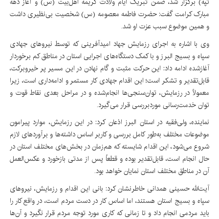
تپه) برگزار شد، ضمن تبریک ایام ولادت کریمه اهل‌بیت (س) و آغاز دهه
مبارک کرامت گفت: حضرت فاطمه معصومه (س) شخصیت بی‌نظیری داشت
و همین موضوع سبب عزت او شد.
وی با اشاره به اجرای رزمایش جهاد امیدآفرینی که توسط نیروهای جهادی
سپاه و بسیج البرز و با کمک دستگاه‌های اجرایی استان در مناطق کم برخوردار
آغازشده ادامه داد: این حرکت مثبت و گام نهادن در این مسیر پر خیروبرکت،
قابل‌تقدیر و تشکر است؛ این اقدام جهادی کار مستمر و ادامه‌داری است، زیرا
معمولاً در رزمایش، توان‌سنجی‌ها انجام‌شده و در مراحل بعدی نقاط قوت و
توان خدمت‌رسانی موردبررسی قرار می‌گیرد
.
نماینده، ولی‌فقیه در استان البرز اذعان کرد: در این رزمایش، موارد پیرامون
موضوعات مختلف به‌طور کامل بررسی و کاربر اساس داشته‌ها و برآوردهای لازم
شروع می‌شود، این اقدام شایسته که هم‌زمان در بخش‌های مختلف استان در
حال انجام است، قابل‌تقدیر بوده و قطعاً پس از مدتی بازخورد و عکس‌العمل
آن در مناطق مختلف استان نمایان خواهد بود
.
آیت‌الله حسینی همدانی خاطرنشان کرد: بانی این اقدام و رزمایش، نیروهای
سپاه و بسیج استان هستند، اما اساس کار در دست مردم است، در واقع کار را
باید مردمی انجام داد و تا زمانی که کاری مورد توجه مردم قرار نگیرد و آن‌ها