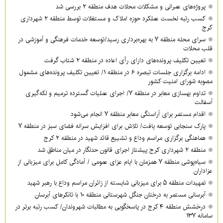
پروژه‌های عمرانی و مشکلات محلات هدف منطقه ۲ بررسی شد
کسب رتبه نخست عملکرد حوزه املاک و مستغلات توسط منطقه ۲ شهرداری
کرج
سرای محله منطقه ۷ به بهره‌برداری رسید/توسعه خدمات فرهنگی و آموزشی در
قلب محلات
تعیین تکلیف پرونده‌های دارای رأی اعاده در منطقه ۲ شتاب گرفت
ادامه برگزاری جلسات تبصره ۶ در منطقه ۱/ تعیین تکلیف پرونده‌های مشمول
مصوبه شورای امنیت کشور
تداوم بهسازی معابر در منطقه ۷/ اجرای عملیات گسترده ترمیم و لکه‌گیری
آسفالت
اقدام مستمر برای آراستگی معابر منطقه ۷ انجام می‌شود
پارک سنجابی توسعه یافت/ تلاش برای افزایش سرانه فضای سبز در منطقه ۷
هماهنگی برگزاری مراسم وداع و تشییع قائد شهید در منطقه ۲ کرج
منطقه ۲ شهرداری کرج پیشتاز اجرای قانون حدنگار در میان مناطق شد
سیاه‌پوشی منطقه ۷ همزمان با ایام عزای عمومی / آمادگی کامل برای میزبانی از
عزاداران
تمهیدات منطقه ۵ برای میزبانی شایسته از زائران مراسم وداع با رهبر شهید
آبرسانی مستمر به درختان جنگل شهرستانی منطقه ۱۰ با تانکرهای آبرسان
درخشش منطقه ۴ کرج در پاسخگویی به مطالبات شهروندان/ کسب رتبه برتر در
سامانه ۱۳۷