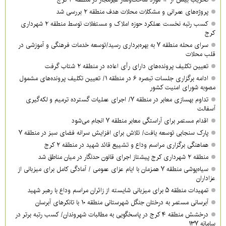
پروژه‌های عمرانی و مشکلات محلات هدف منطقه ۲ بررسی شد
کسب رتبه نخست عملکرد حوزه املاک و مستغلات توسط منطقه ۲ شهرداری
کرج
سرای محله منطقه ۷ به بهره‌برداری رسید/توسعه خدمات فرهنگی و آموزشی در
قلب محلات
تعیین تکلیف پرونده‌های دارای رأی اعاده در منطقه ۲ شتاب گرفت
ادامه برگزاری جلسات تبصره ۶ در منطقه ۱/ تعیین تکلیف پرونده‌های مشمول
مصوبه شورای امنیت کشور
تداوم بهسازی معابر در منطقه ۷/ اجرای عملیات گسترده ترمیم و لکه‌گیری
آسفالت
اقدام مستمر برای آراستگی معابر منطقه ۷ انجام می‌شود
پارک سنجابی توسعه یافت/ تلاش برای افزایش سرانه فضای سبز در منطقه ۷
هماهنگی برگزاری مراسم وداع و تشییع قائد شهید در منطقه ۲ کرج
منطقه ۲ شهرداری کرج پیشتاز اجرای قانون حدنگار در میان مناطق شد
سیاه‌پوشی منطقه ۷ همزمان با ایام عزای عمومی / آمادگی کامل برای میزبانی از
عزاداران
تمهیدات منطقه ۵ برای میزبانی شایسته از زائران مراسم وداع با رهبر شهید
آبرسانی مستمر به درختان جنگل شهرستانی منطقه ۱۰ با تانکرهای آبرسان
درخشش منطقه ۴ کرج در پاسخگویی به مطالبات شهروندان/ کسب رتبه برتر در
سامانه ۱۳۷