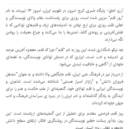
آرزو اجاق- پایگاه خبری کرج امروز، در تقویم ایران، امروز ۱۴ تیرماه، به نام
"روز قلم" مزین شده است، روزی برای پاسداشت مقام والای نویسندگان و
اهالی قلم، روزی برای ارج نهادن به اندیشه‌های ژرف و قلم‌های توانایی که با
نقش‌آفرینی بر پهنه‌ی کاغذ، تمدن‌ها را بنا می‌کنند و چراغ معرفت را روشن
نگه می‌دارند.
چه نیکو نامگذاری شده، این روز به نام "قلم"؛ چرا که قلم، معجزه آفرین عرصه
ی اندیشه و ادب است، ابزاری که در دستان توانای نویسندگان، به نغمه‌ای
جاودان از آگاهی و خلاقیت تبدیل می‌شود.
از دیرباز نیز در فرهنگ غنی ایران، قلم جایگاهی والا داشته و به عنوان "مشعل
فروزان دانش" و "رازدار اسرار هستی" شناخته می‌شده است. شاعران و
نویسندگان ایرانی با قلم توانای خود، گنجینه‌ای از علم، حکمت و هنر را برای
آیندگان به یادگار گذاشته‌اند و نام ایران را در زمره ی سرآمدان فرهنگ و ادب
جهان جاودانه کرده‌اند.
روز قلم، فرصتی مغتنم برای تجلیل از این گنجینه‌های ارزشمند است. این
روز، یادآور رسالت خطیر نویسندگان در روشنگری افکار، ارتقای سطح دانش
جامعه و تعالی روح انسان است.