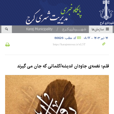
سازمان‎ها
۱۴ تیر ۱۴۰۳ - ۰۸:۱۷
کد مطلب: 86626
قلم؛ نغمه‌ی جاودان اندیشه/کلماتی که جان می گیرند