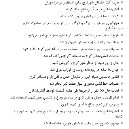
بدرقه آتش‌نشانان شهرکرج برای استقرار در مرز مهران
آتش‌نشانان در جنگ رمضان ایثار کردند
کودک ۹ ساله از دل آتش بیرون کشیده شد
قرارگیری طرح‌های بزرگ و اثرگذار ملی در اولویت‌ جذب مشارکت‌های
سرمایه‌گذاری
طرح تلفیقی مبارزه با آفات گیاهی در فضای سبز کرج اجرا می‌شود
بیانات رهبر انقلاب زینت‌بخش شهرکرج شد
عملیات بهسازی و ساماندهی آسفالت معابر سطح شهر کرج ادامه دارد
خدمات آتش‌نشانی کرج به سامانه "کرج‌من" اضافه شد
حال و روز سیما و منظر شهر کرج را گزارش کنید
جوان ۱۸ ساله در رودخانه روستای گوراب غرق شد
تقدیر جانشین سپاه البرز از سازمان حمل و نقل بار و مسافر کرج
عملیات خط‌کشی محوری بلوار هفت تیر انجام شد
نجات جان ۵۵ نفر از کرجی‌ها طی هفته گذشته توسط آتش‌نشانان
تمام ظرفیت حمل و نقل کرج در مراسم وداع و تشییع رهبر شهید استفاده شد
پذیرایی از زائرین وداع با آقای شهید ایران
آتش‌نشانان با خدمت به مردم در مراسم وداع و تشییع رهبر شهید حضور پیدا
کردند
برخورد کامیون حمل ماسه با شش خودرو حادثه‌ساز شد