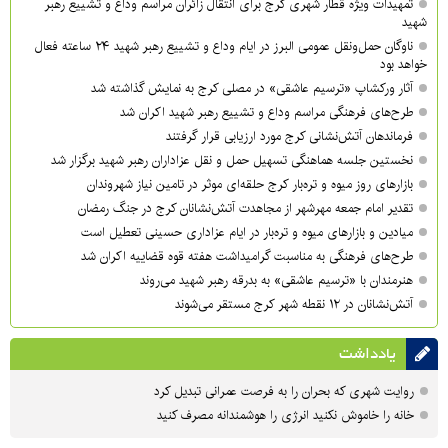
تمهیدات ویژه قطار شهری کرج برای انتقال زائران مراسم وداع و تشییع رهبر
شهید
ناوگان حمل‌ونقل عمومی البرز در ایام وداع و تشییع رهبر شهید ۲۴ ساعته فعال
خواهد بود
آثار ورکشاپ «ترسیم عاشقی» در مصلی کرج به نمایش گذاشته شد
طرح‌های فرهنگی مراسم وداع و تشییع رهبر شهید اکران شد
فرماندهان آتش‌نشانی کرج مورد ارزیابی قرار گرفتند
نخستین جلسه هماهنگی تسهیل حمل و نقل عزاداران رهبر شهید برگزار شد
بازارهای روز میوه و تره‌بار کرج حلقه‌ای موثر در تامین نیاز شهروندان
تقدیر امام جمعه مهرشهر از مجاهدت آتش‌نشانان کرج در جنگ رمضان
میادین و بازارهای میوه و تره‌بار در ایام عزاداری حسینی تعطیل است
طرح‌های فرهنگی به مناسبت گرامیداشت هفته قوه قضاییه اکران شد
هنرمندان با «ترسیم عاشقی» به بدرقه رهبر شهید می‌روند
آتش‌نشانان در ۱۲ نقطه شهر کرج مستقر می‌شوند
یادداشت
روایت شهری که بحران را به فرصت عمرانی تبدیل کرد
خانه را خاموش نکنید انرژی را هوشمندانه مصرف کنید