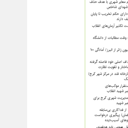
‌ معابر شهری با هدف حذف
م شهدای شاخص
دارای حکم تخریب تا پایان
 دارند
ت تکثیر آرمان‌های انقلاب
وقت مطالبات از دانشگاه
پیش‌بینی عبور ۵ میلیون زائر از البرز/ آمادگی ۱۰۰
داف اصلی خود فاصله گرفته
تار و تقویت نظارت
کارخانه قند در مرکز شهر کرج/
آهک
تقرار موکب‌های
بر شهید انقلاب
مدیریت شهری کرج برای
بر شهید
از فداکاری بی‌سابقه
ضان/ پیگیری درخواست
وهای آسیب‌دیده
ل عمومی باید هدفمند،