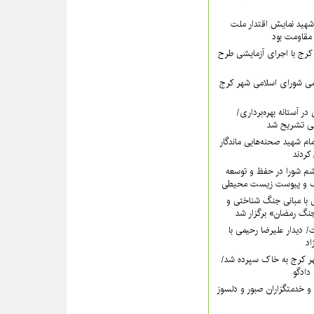
هید نمایش اقتدار ملت
 مقاومت بود
رج با اجرای آزمایشی طرح
ی شورای اسلامی شهر کرج
در آستانه بهره‌برداری/
ی تشریح شد
امام شهید صحنه‌هایی ماندگار
کردند
شم شورا در حفظ و توسعه
ک و پیوست زیست محیطی
 با مبانی جنگ شناختی و
گ رمضان» برگزار شد
دت/ دیدار علیرضا رحیمی با
اد
ر کرج به خاک سپرده شد/
دادگو
و خدمتگزاران صبور و دلسوز