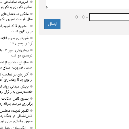
ضرورت ساماندهی نام
اسامی تکراری و تکری
مالکان ساختمان‌های 
0 + 0 =
سال فرصت تعیین تکلیف
تشییع قائد شهید ِام
برای ظهور است
شهرداری بدون اتلاف 
آزاد را وصول کند
درصدی مواکب
سازمان میادین از اه
است/ ضرورت اصلاح ساخ
آثار زیان بار فعالیت 
از بوی بد تا رهاسازی 
پایش میدانی روند اس
خدمت‌رسان به زائران ره
بسیج کامل امکانات 
برگزاری مراسم بدرقه ره
تقدیر نماینده مجلس 
آتش‌نشانان در جنگ رم
حقوق جانبازی برای نیر
رایگان‌سازی حمل‌ونق