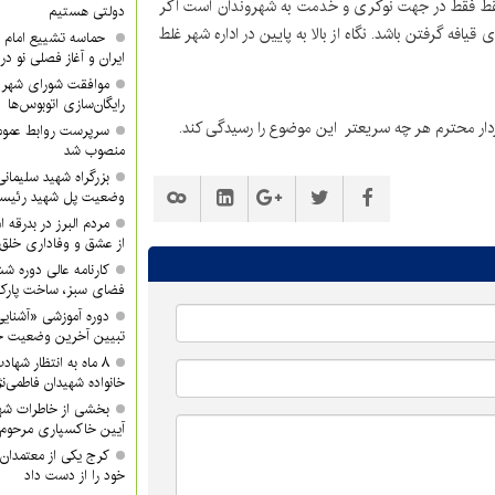
قط فقط در جهت نوکری و خدمت به شهروندان است اگر
دولتی هستیم
افه گرفتن باشد. نگاه از بالا به پایین در اداره شهر غلط
حماسه تشییع امام ش
ایران و آغاز فصلی نو در
موافقت شورای شهر ک
رایگان‌سازی اتوبوس‌ها
ردار محترم هر چه سریعتر این موضوع را رسیدگی کند.
سرپرست روابط عموم
منصوب شد
بزرگراه شهید سلیمانی 
وضعیت پل شهید رئیس
مردم البرز در بدرقه 
از عشق و وفاداری خلق 
کارنامه عالی دوره ش
فضای سبز، ساخت پار
دوره آموزشی «آشنایی
تبیین آخرین وضعیت جن
۸ ماه به انتظار شها
خانواده شهیدان فاطمی‌نژ
بخشی از خاطرات شه
آیین خاکسپاری مرحوم 
کرج یکی از معتمدان 
خود را از دست داد