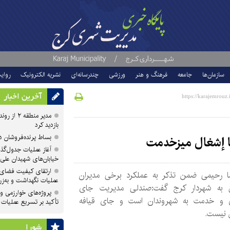
سازمان‌ها
جامعه
فرهنگ و هنر
ورزشی
چندرسانه‌ای
نشریه الکترونیک
روای
آخرین اخبار
مدیر منطقه
بازدید کرد
بساط پرنده‌فروشان 
ا إشغال میزخدمت
آغاز عملیات جدول‌گذ
خیابان‌های شهیدان علی
ارتقای کیفیت فضای 
ا رحیمی ضمن تذکر به عملکرد برخی مدیران
عملیات نگهداشت و به‌زر
 به شهردار کرج گفت:صندلی مدیریت جای
پروژه‌های خوارزمی و ش
 و خدمت به شهروندان است و جای قیافه
تأکید بر تسریع عملیات
 نیست.
شورا