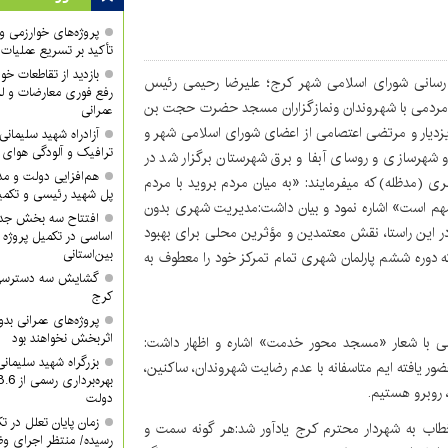
پروژه‌های خوارزمی و ش
تأکید بر تسریع عملیات
بازدید از تقاطعات خوا
اع رسانی شورای اسلامی شهر کرج؛ علیرضا رحیمی رئیس
رفع فوری معارضات و لز
مردمی با شهروندان ونمازگزاران مسجد حضرت حجت بن
عمرانی
یزدیار و مرتضی اعتصامی از اعضای شورای اسلامی شهر و
آزادراه شهید سلیما
ترافیک و آلودگی هوای
و شهرسازی و روسای آبفا و برق شهرستان برگزار شد در
هم‌افزایی دولت و م
(مدظله) که میفرمایند: «به میان مردم بروید با مردم
پل شهید رئیسی و تکمیل
ر مهم است» اشاره نمود و بیان داشت:مدیریت شهری بدون
افتتاح سه بخش جدید
؛ در این راستا، نقش معتمدین و مؤثرین محلی برای بهبود
اساسی در تکمیل پروژه 
بین‌استانی
وره ششم پارلمان شهری تمام تمرکز خود را معطوف به
گشایش سه دسترسی ک
کرج
پروژه‌های عمرانی ب
اثربخش نخواهند بود
ی با شعار «مسجد محور خدمت» اشاره و اظهار داشت:
بزرگراه شهید سلیمان
ر یافته ایم متاسفانه با عدم رضایت شهروندان، ساکنین،
 روبرو هستیم.
دولت
زمان پایان تعلل در ت
اب به شهردار محترم کرج یادآور شد:هر گونه سمت و
رسیده/ منتظر اجرای وظ