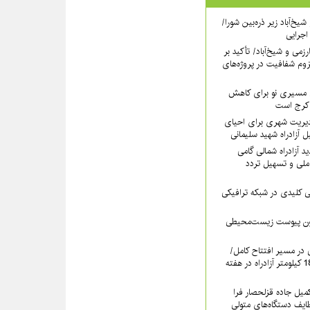
یخ‌آباد زیر ذره‌بین شورا/
 اجرایی
رزمی و شیخ‌آباد/ تأکید بر
وم شفافیت در پروژه‌های
نی مسیری نو برای کاهش
 کرج است
دیریت شهری برای احیای
 آزادراه شهید سلیمانی
 آزادراه شمالی گامی
ملی و تسهیل تردد
لیدی در شبکه ترافیکی
دون پیوست زیست‌محیطی
ی در مسیر افتتاح کامل/
بهره‌برداری رسمی از 18.6 کیلومتر آزادراه در هفته
کمیل جاده قزلحصار فرا
ایف دستگاه‌های متولی