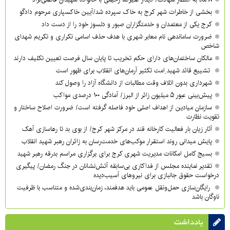
بخشی از خاطرات شهر کرج به خاک سپرده شد/آیین خاکسپاری مرحوم دادگو
کرج یکی از معتمدان و خدمتگزاران صبور و دلسوز خود را از دست داد
ضرورت ساماندهی نام‌ معابر شهری با هدف حذف اسامی تکراری و تکریم شهدای
شاخص
مالکان ساختمان‌های دارای حکم تخریب تا پایان سال فرصت تعیین تکلیف دارند
تشییع قائد شهید ِامت تکثیر آرمان‌های انقلاب برای ظهور است
شهرداری بدون اتلاف وقت مطالبات از دانشگاه آزاد را وصول کند
پیش‌بینی عبور ۵ میلیون زائر از البرز/ آمادگی ۱۰۰ درصدی مواکب
سازمان میادین از اهداف اصلی خود فاصله گرفته است/ ضرورت اصلاح ساختار و
تقویت نظارت
آثار زیان بار فعالیت کارخانه قند در مرکز شهر کرج/ از بوی بد تا رهاسازی آهک
پایش میدانی روند استقرار موکب‌های خدمت‌رسان به زائران رهبر شهید انقلاب
بسیج کامل امکانات مدیریت شهری کرج برای برگزاری مراسم بدرقه رهبر شهید
تقدیر نماینده مجلس از فداکاری بی‌سابقه آتش‌نشانان در جنگ رمضان/ پیگیری
درخواست حقوق جانبازی برای نیروهای آسیب‌دیده
رایگان‌سازی حمل‌ونقل عمومی باید هدفمند، زمان‌بندی‌شده و متناسب با ظرفیت
ناوگان باشد
یادداشت