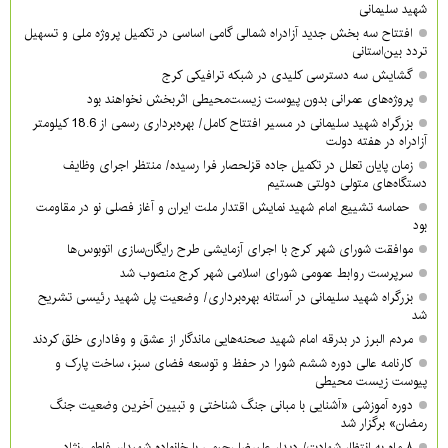
شهید سلیمانی
افتتاح سه بخش جدید آزادراه شمالی گامی اساسی در تکمیل پروژه ملی و تسهیل
تردد بین‌استانی
گشایش سه دسترسی کلیدی در شبکه ترافیکی کرج
پروژه‌های عمرانی بدون پیوست زیست‌محیطی اثربخش نخواهند بود
بزرگراه شهید سلیمانی در مسیر افتتاح کامل/ بهره‌برداری رسمی از 18.6 کیلومتر
آزادراه در هفته دولت
زمان پایان تعلل در تکمیل جاده قزلحصار فرا رسیده/ منتظر اجرای وظایف
دستگاه‌های متولی دولتی هستیم
حماسه تشییع امام شهید نمایش اقتدار ملت ایران و آغاز فصلی نو در مقاومت
بود
موافقت شورای شهر کرج با اجرای آزمایشی طرح رایگان‌سازی اتوبوس‌ها
سرپرست روابط عمومی شورای اسلامی شهر کرج منصوب شد
بزرگراه شهید سلیمانی در آستانه بهره‌برداری/ وضعیت پل شهید رئیسی تشریح
شد
مردم البرز در بدرقه امام شهید صحنه‌هایی ماندگار از عشق و وفاداری خلق کردند
کارنامه عالی دوره ششم شورا در حفظ و توسعه فضای سبز، ساخت پارک و
پیوست زیست محیطی
دوره آموزشی «آشنایی با مبانی جنگ شناختی و تبیین آخرین وضعیت جنگ
رمضان» برگزار شد
۸ ماه به انتظار شهادت/ دیدار علیرضا رحیمی با خانواده شهیدان فاطمی‌نژاد