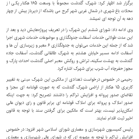
برگزار شد اظهار کرد: شهرک گلدشت مجموعاً با وسعت ۱۶۵ هکتار یکی از
محلات باغ شهری در شمال غربی شهر کرج می باشدکه از دیرباز بیش از چهار
دهه به آن توجه ای نمیشد.
وی ادامه داد: شورای ششم این شهرک را در تعریف پروژه‌هایش دید و بعد از
این مدت طولانی خدمات آسفالت جدولگذاری و موضوعات خدمات شهری اجرا
شد که از جمله این خدمات می‌توان به جدولگذاری ۶ معبر و زیرسازی آن ها و
آسفالت ادامه مسیر خیابان هشتم به شهرک طالقانی گلدشت، آسفالت جاده
گلدشت به بهشت سکینه، تراش و روکش معبر اصلی گلدشت احداث پارک و
مجوز حفرچاه آب شرب برای شهرک اشاره کرد.
رحیمی در خصوص درخواست تعدادی از مالکین این شهرک مبنی به تغییر
کاربری ۱۵ هکتار از اراضی شهرک گلدشت که به صورت قولنامه ای مجزا و
تقاضای صدور پروانه و افزایش تراکم را داشتند تصریح کرد: به جهت اینکه
صدور املاک و پروانه برای املاک قولنامه ای برابر قانون و رای دیوان عالی
امکان‌پذیر نیست، بهتر است که مالکین برای گرفتن سند با توجه به قانون
اخیر ثبت اقدام نمایند.
رئیس کمیسیون شهرسازی و معماری شورای اسلامی شهر افزود: در خصوص
افزایش تراکم با توجه به مصوبه ای که در شورای عالی شهرسازی و معماری