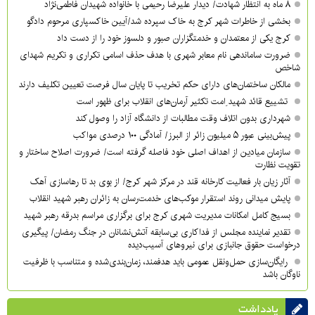
۸ ماه به انتظار شهادت/ دیدار علیرضا رحیمی با خانواده شهیدان فاطمی‌نژاد
بخشی از خاطرات شهر کرج به خاک سپرده شد/آیین خاکسپاری مرحوم دادگو
کرج یکی از معتمدان و خدمتگزاران صبور و دلسوز خود را از دست داد
ضرورت ساماندهی نام‌ معابر شهری با هدف حذف اسامی تکراری و تکریم شهدای
شاخص
مالکان ساختمان‌های دارای حکم تخریب تا پایان سال فرصت تعیین تکلیف دارند
تشییع قائد شهید ِامت تکثیر آرمان‌های انقلاب برای ظهور است
شهرداری بدون اتلاف وقت مطالبات از دانشگاه آزاد را وصول کند
پیش‌بینی عبور ۵ میلیون زائر از البرز/ آمادگی ۱۰۰ درصدی مواکب
سازمان میادین از اهداف اصلی خود فاصله گرفته است/ ضرورت اصلاح ساختار و
تقویت نظارت
آثار زیان بار فعالیت کارخانه قند در مرکز شهر کرج/ از بوی بد تا رهاسازی آهک
پایش میدانی روند استقرار موکب‌های خدمت‌رسان به زائران رهبر شهید انقلاب
بسیج کامل امکانات مدیریت شهری کرج برای برگزاری مراسم بدرقه رهبر شهید
تقدیر نماینده مجلس از فداکاری بی‌سابقه آتش‌نشانان در جنگ رمضان/ پیگیری
درخواست حقوق جانبازی برای نیروهای آسیب‌دیده
رایگان‌سازی حمل‌ونقل عمومی باید هدفمند، زمان‌بندی‌شده و متناسب با ظرفیت
ناوگان باشد
یادداشت