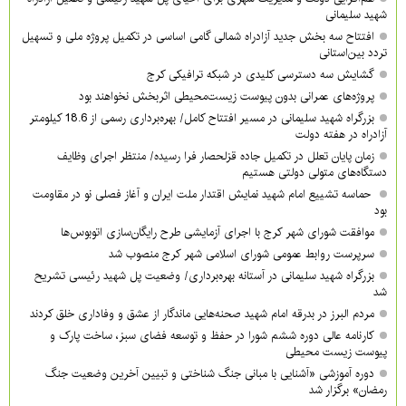
شهید سلیمانی
افتتاح سه بخش جدید آزادراه شمالی گامی اساسی در تکمیل پروژه ملی و تسهیل
تردد بین‌استانی
گشایش سه دسترسی کلیدی در شبکه ترافیکی کرج
پروژه‌های عمرانی بدون پیوست زیست‌محیطی اثربخش نخواهند بود
بزرگراه شهید سلیمانی در مسیر افتتاح کامل/ بهره‌برداری رسمی از 18.6 کیلومتر
آزادراه در هفته دولت
زمان پایان تعلل در تکمیل جاده قزلحصار فرا رسیده/ منتظر اجرای وظایف
دستگاه‌های متولی دولتی هستیم
حماسه تشییع امام شهید نمایش اقتدار ملت ایران و آغاز فصلی نو در مقاومت
بود
موافقت شورای شهر کرج با اجرای آزمایشی طرح رایگان‌سازی اتوبوس‌ها
سرپرست روابط عمومی شورای اسلامی شهر کرج منصوب شد
بزرگراه شهید سلیمانی در آستانه بهره‌برداری/ وضعیت پل شهید رئیسی تشریح
شد
مردم البرز در بدرقه امام شهید صحنه‌هایی ماندگار از عشق و وفاداری خلق کردند
کارنامه عالی دوره ششم شورا در حفظ و توسعه فضای سبز، ساخت پارک و
پیوست زیست محیطی
دوره آموزشی «آشنایی با مبانی جنگ شناختی و تبیین آخرین وضعیت جنگ
رمضان» برگزار شد