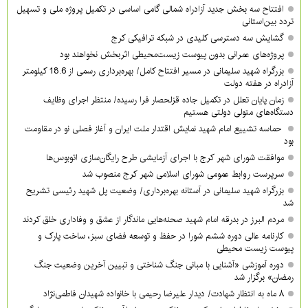
افتتاح سه بخش جدید آزادراه شمالی گامی اساسی در تکمیل پروژه ملی و تسهیل
تردد بین‌استانی
گشایش سه دسترسی کلیدی در شبکه ترافیکی کرج
پروژه‌های عمرانی بدون پیوست زیست‌محیطی اثربخش نخواهند بود
بزرگراه شهید سلیمانی در مسیر افتتاح کامل/ بهره‌برداری رسمی از 18.6 کیلومتر
آزادراه در هفته دولت
زمان پایان تعلل در تکمیل جاده قزلحصار فرا رسیده/ منتظر اجرای وظایف
دستگاه‌های متولی دولتی هستیم
حماسه تشییع امام شهید نمایش اقتدار ملت ایران و آغاز فصلی نو در مقاومت
بود
موافقت شورای شهر کرج با اجرای آزمایشی طرح رایگان‌سازی اتوبوس‌ها
سرپرست روابط عمومی شورای اسلامی شهر کرج منصوب شد
بزرگراه شهید سلیمانی در آستانه بهره‌برداری/ وضعیت پل شهید رئیسی تشریح
شد
مردم البرز در بدرقه امام شهید صحنه‌هایی ماندگار از عشق و وفاداری خلق کردند
کارنامه عالی دوره ششم شورا در حفظ و توسعه فضای سبز، ساخت پارک و
پیوست زیست محیطی
دوره آموزشی «آشنایی با مبانی جنگ شناختی و تبیین آخرین وضعیت جنگ
رمضان» برگزار شد
۸ ماه به انتظار شهادت/ دیدار علیرضا رحیمی با خانواده شهیدان فاطمی‌نژاد