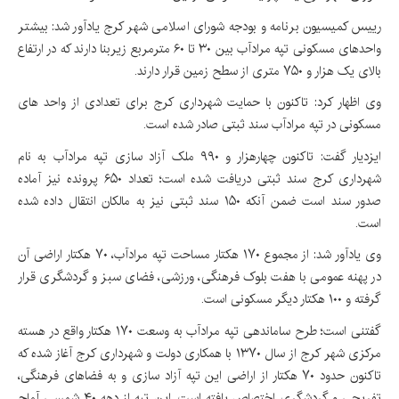
رییس کمیسیون برنامه و بودجه شورای اسلامی شهر کرج یادآور شد: بیشتر
واحدهای مسکونی تپه مرادآب بین ۳۰ تا ۶۰ مترمربع زیربنا دارند که در ارتفاع
بالای یک هزار و ۷۵۰ متری از سطح زمین قرار دارند.
وی اظهار کرد: تاکنون با حمایت شهرداری کرج برای تعدادی از واحد های
مسکونی در تپه مرادآب سند ثبتی صادر شده است.
ایزدیار گفت: تاکنون چهارهزار و ۹۹۰ ملک آزاد سازی تپه مرادآب به نام
شهرداری کرج سند ثبتی دریافت شده است؛ تعداد ۶۵۰ پرونده نیز آماده
صدور سند است ضمن آنکه ۱۵۰ سند ثبتی نیز به مالکان انتقال داده شده
است.
وی یادآور شد: از مجموع ۱۷۰ هکتار مساحت تپه مرادآب، ۷۰ هکتار اراضی آن
در پهنه عمومی با هفت بلوک فرهنگی، ورزشی، فضای سبز و گردشگری قرار
گرفته و ۱۰۰ هکتار دیگر مسکونی است.
گفتنی است؛ طرح ساماندهی تپه مرادآب به وسعت ۱۷۰ هکتار واقع در هسته
مرکزی شهر کرج از سال ۱۳۷۰ با همکاری دولت و شهرداری کرج آغاز شده که
تاکنون حدود ۷۰ هکتار از اراضی این تپه آزاد سازی و به فضاهای فرهنگی،
تفریحی و گردشگری اختصاص یافته است. این تپه از دهه ۴۰ شمسی آماج