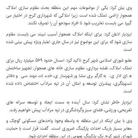
وی بیان کرد: یکی از موضوعات مهم این منطقه بحث مقاوم سازی املاک
همجوار اراضی تملک شده است زیرا املاکی که شهرداری کرج در اختیار می
گیرد می بایست تخریب شود تا افراد سودجو آن را تصرف نکنند.
ایزدیار اذعان کرد: ‌برای اینکه املاک همجوار آسیب نبیند می بایست مقاوم
سازی شود که برای این موضوع نیز در سال جاری اعتبار ویژه پیش بینی شده
است.
عضو شورای اسلامی شهر کرج تاکید کرد: امسال حدود ۵۶۹ میلیارد ریال برای
تملک املاک، نقشه برداری، مقاوم سازی خانه های همجوار، ‌تجهیز ساختمان
های اداری، به کارگیری مشاور شهرسازی، خدمات مهندسی و دفاتر
تسهیلگری، پیشران توسعه و امثال آن در تپه مرادآب اختصاص داده شده
است.
ایزدیار خاطر نشان کرد: سال آینده به سمت ایجاد و توسعه سرانه های
تفریحی، ورزشی، ‌فضای سبز وگردشگری در تپه مرادآب پیش خواهیم رفت.
وی با بیان اینکه در این منطقه به واسطه وجود واحدهای مسکونی کوچک و
معابر بسیار باریک احداث پارکینگ ضروری است، ‌ گفت: قرار است با حمایت
شورای شهر کرج یک پارکینگ عمومی در این منطقه احداث شود.