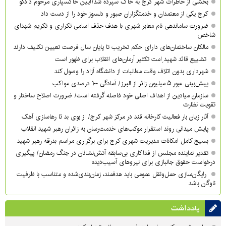
بخشی از خاطرات شهر کرج به خاک سپرده شد/آیین خاکسپاری مرحوم دادگو
کرج یکی از معتمدان و خدمتگزاران صبور و دلسوز خود را از دست داد
ضرورت ساماندهی نام‌ معابر شهری با هدف حذف اسامی تکراری و تکریم شهدای
شاخص
مالکان ساختمان‌های دارای حکم تخریب تا پایان سال فرصت تعیین تکلیف دارند
تشییع قائد شهید ِامت تکثیر آرمان‌های انقلاب برای ظهور است
شهرداری بدون اتلاف وقت مطالبات از دانشگاه آزاد را وصول کند
پیش‌بینی عبور ۵ میلیون زائر از البرز/ آمادگی ۱۰۰ درصدی مواکب
سازمان میادین از اهداف اصلی خود فاصله گرفته است/ ضرورت اصلاح ساختار و
تقویت نظارت
آثار زیان بار فعالیت کارخانه قند در مرکز شهر کرج/ از بوی بد تا رهاسازی آهک
پایش میدانی روند استقرار موکب‌های خدمت‌رسان به زائران رهبر شهید انقلاب
بسیج کامل امکانات مدیریت شهری کرج برای برگزاری مراسم بدرقه رهبر شهید
تقدیر نماینده مجلس از فداکاری بی‌سابقه آتش‌نشانان در جنگ رمضان/ پیگیری
درخواست حقوق جانبازی برای نیروهای آسیب‌دیده
رایگان‌سازی حمل‌ونقل عمومی باید هدفمند، زمان‌بندی‌شده و متناسب با ظرفیت
ناوگان باشد
یادداشت