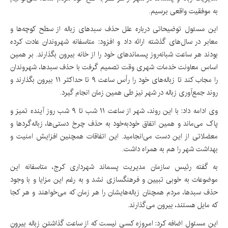
به موفقیت واقعی برسیم.
این مسئول توضیحاتی درباره علل حذف سبدهای زباله از سطح کوچه‌ها و
معابر در سال‌های گذشته ارائه داد و افزود: متاسفانه شهروندان عادت کرده
بودند هر ساعت شبانه‌روز پسماندهای خود را از خانه بیرون بگذارند. بر همین
اساس معاونت خدمات شهری وقت تصمیم گرفت با حذف سبدها، شهروندان
را مجاب کند تا زباله‌های خود را رأس ساعت ۹ تا حداکثر ۱۱ بیرون بگذارند و
روند جمع‌آوری زباله در شهر نیز طی همین زمان انجام گیرد.
وی ادامه داد: با این روند، شهر از ساعت ۱۱ شب تا ۹ شب روز آینده تمیز و
پاک می‌ماند و همین اتفاق خودبه‌خود به حذف چرخ دستی‌ها، زباله‌گردها و
معضلاتی از این دست می‌انجامید. این اتفاقات همچنین افزایش امنیت و
بهداشت شهر را هم به همراه داشت.
به گفته رئیس سازمان مدیریت پسماند شهرداری کرج، متاسفانه این
موضوعات به خوبی تبیین و فرهنگسازی نشد و به رغم این مزایا و با وجود
حذف سبدها، مردم همچنان زباله‌هایشان را هر زمان که می‌خواهند و هر کجا
که مایل هستند، بیرون می‌گذارند.
این مسئول اضافه کرد: امروزه کسی نیست که از ساعت گذاشتن زباله بیرون