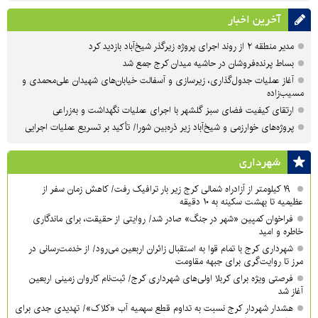
آخرین اخبار
مدیر منطقه ۲ از روند اجرای پروژه زیرگذر شیخ‌آباد بازدید کرد
بساط پرنده‌فروشان در حاشیه میدان کرج جمع شد
آغاز عملیات جدول‌گذاری، زیرسازی و آسفالت خیابان‌های شهیدان علی‌محمدی و
مسیب‌زاده
ارتقای کیفیت فضای سبز گلشهر با اجرای عملیات نگهداشت و به‌زراعی
پروژه‌های خوارزمی و شیخ‌آباد زیر ذره‌بین شورا/ تأکید بر تسریع عملیات اجرایی
شهرداری
۱۹ کیلومتر از آزادراه شمالی کرج زیر بار ترافیک رفت/ کاهش زمان سفر از
عظیمیه تا بهشت سکینه به ۱۰ دقیقه
فراخوان کمپین «شهر در جنگ» صادر شد/ روایتی از حقیقت، برای ماندگاری
خاطره و امید
شهرداری کرج با تمام قوا به استقبال زائران اربعین می‌رود/ از خدمت‌رسانی در
مرز تا روایت‌گری برای جبهه مقاومت
فرصتی ویژه برای کربلا اولی‌های شهرداری کرج/ ثبت‌نام کاروان زمینی اربعین
آغاز شد
هشدار شهردار کرج نسبت به تداوم قطع سهمیه آب «کلاک»/ تهدیدی جدی برای