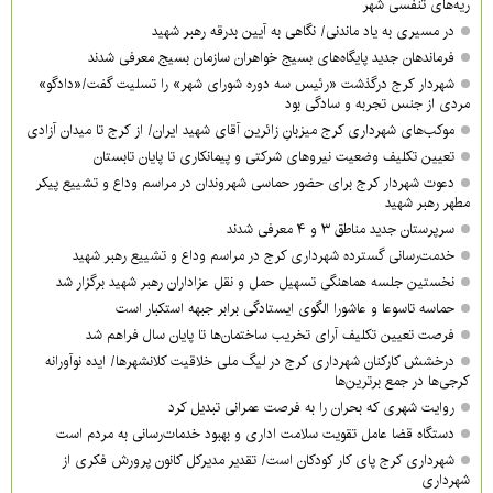
ریه‌های تنفسی شهر
در مسیری به یاد ماندنی/ نگاهی به آیین بدرقه رهبر شهید
فرماندهان جدید پایگاه‌های بسیج خواهران سازمان بسیج معرفی شدند
شهردار کرج درگذشت «رئیس سه دوره شورای شهر» را تسلیت گفت/«دادگو»
مردی از جنس تجربه و سادگی بود
موکب‌های شهرداری کرج میزبانِ زائرین آقای شهید ایران/ از کرج تا میدان آزادی
تعیین تکلیف وضعیت نیروهای شرکتی و پیمانکاری تا پایان تابستان
دعوت شهردار کرج برای حضور حماسی شهروندان در مراسم وداع و تشییع پیکر
مطهر رهبر شهید
سرپرستان جدید مناطق ۳ و ۴ معرفی شدند
خدمت‌رسانی گسترده شهرداری کرج در مراسم وداع و تشییع رهبر شهید
نخستین جلسه هماهنگی تسهیل حمل و نقل عزاداران رهبر شهید برگزار شد
حماسه تاسوعا و عاشورا الگوی ایستادگی برابر جبهه استکبار است
فرصت تعیین تکلیف آرای تخریب ساختمان‌ها تا پایان سال فراهم شد
درخشش کارکنان شهرداری کرج در لیگ ملی خلاقیت کلانشهرها/ ایده نوآورانه
کرجی‌ها در جمع برترین‌ها
روایت شهری که بحران را به فرصت عمرانی تبدیل کرد
دستگاه قضا عامل تقویت سلامت اداری و بهبود خدمات‌رسانی به مردم است
شهرداری کرج پای کار کودکان است/ تقدیر مدیرکل کانون پرورش فکری از
شهرداری