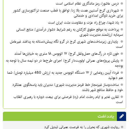
درس عاشورا، رمز ماندگاری نظام اسلامی است
شهرداری کرج آستین همت بالا زد/ توافق با قطب صنعت تراکتورسازی کشور
برای خرید ناوگان امدادی و خدماتی
یاد شهدا، چراغ راه عزت و مقاومت ملت ایران است
پرداخت به موقع حقوق کارکنان به رغم شرایط دشوار درآمدی/ منابع انسانی
سرمایه ارزشمند مدیریت شهری
پایداری زیرساخت‌های شهری کرج در گرو نگاه پیش‌دستانه به پدافند غیرعامل
است
خون تازه در رگ‌های حمل‌ونقل کرج/ ۱۲ اتوبوس ۱۸ متری به خیابان‌ها آمدند
پایش پروژه‌های عمرانی اولویت‌دار کرج/ اجرای طرح‌ها در دو نیمه سال با توجه به
بودجه
فردا؛ آیین رونمایی از ۱۲ دستگاه اتوبوس جدید به ارزش 480 میلیارد تومان/ شما
هم دعوتید
ساخت‌وساز غیرمجاز خط قرمز مدیریت شهری‌/ مدیران باید پاسخگوی عملکرد
خود و حافظ منافع شهر باشند
تقارن غدیر و ایام رحلت امام (ره) فرصتی برای بیعت دوباره با رهبری انقلاب
است
یادداشت
روایت شهری که بحران را به فرصت عمرانی تبدیل کرد