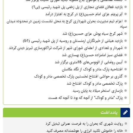
بازدید فعالان فضای مجازی از پل زخمی پل شهید رئیسی (بی1)
اَبَر پرچم عزای امام حسین(ع) در کرج به اهتزاز درآمد
اعزام تیم مدیریت بحران شهرداری کرج به محل نشست زمین در محدوده میدان
سپاه
شهر کرج سیاه پوش عزای حسین(ع) شد
بازدید هیئتی از خبرنگاران ارمنستان و روسیه از پل شهید رئیسی (b1)
شهردار و تعدادی از اعضای شورای شهر از شرکت تراکتورسازی تبریز دیدن کردند
فضای سبز امامزاده حسن(ع) بهسازی شد
آیین رونمایی از اتوبوس‌های 18متری برگزار شد
افتتاحیه پارک مادر و کودک از نگاه عکاسان
گذری بر حواشی افتتاح نخستین پارک تخصصی مادر و کودک
پارک تخصصی مادر و کودک افتتاح شد
بازسازی استخر میلاد به پایان رسید
پارک "مادر و کودک" از آنچه که بود تا آنچه که هست
یادداشت
روایت شهری که بحران را به فرصت عمرانی تبدیل کرد
خانه را خاموش نکنید انرژی را هوشمندانه مصرف کنید