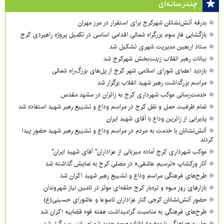
چندرسانه‌ای
بدرقه آتش‌نشانان شهرکرج برای استقرار در مرز مهران
بازگشایی فاز سوم بزرگراه شمالی اقدامی اساسی در تکمیل پروژه راهبردی کرج
ستاد اربعین مدیریت شهری تشکیل شد
بیانات رهبر انقلاب زینت‌بخش شهرکرج شد
بازدید اعضای شورای اسلامی شهر کرج از پل‌های بزرگ‌راه شمالی
مراسم بزرگداشت رهبر شهید انقلاب برگزار شد
خدمت‌رسانی موکب شهرداری کرج به زائران در مشهد مقدس
تمام ظرفیت حمل و نقل کرج در مراسم وداع و تشییع رهبر شهید استفاده شد
پذیرایی از زائرین وداع با آقای شهید ایران
آتش‌نشانان با خدمت به مردم در مراسم وداع و تشییع رهبر شهید حضور پیدا
کردند
موکب شهرداری کرج آماده میزبانی از عزاداران" آقای شهید ایران"
آثار ورکشاپ «ترسیم عاشقی» در مصلی کرج به نمایش گذاشته شد
طرح‌های فرهنگی مراسم وداع و تشییع رهبر شهید اکران شد
بازارهای روز میوه و تره‌بار کرج حلقه‌ای موثر در تامین نیاز شهروندان
حضور آتش‌نشانان کرجی کنار عزاداران تاسوعا و عاشورای حسینی(ع)
طرح‌های فرهنگی به مناسبت گرامیداشت هفته قوه قضاییه اکران شد
جلسه هماهنگی با موضوع ابلاغ مصوبه جدید شورای امنیت برگزار شد