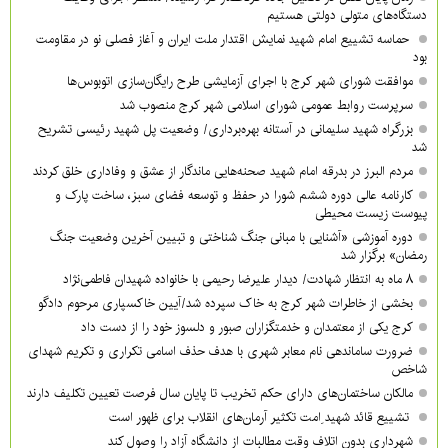
دستگاه‌های متولی دولتی هستیم
حماسه تشییع امام شهید نمایش اقتدار ملت ایران و آغاز فصلی نو در مقاومت
بود
موافقت شورای شهر کرج با اجرای آزمایشی طرح رایگان‌سازی اتوبوس‌ها
سرپرست روابط عمومی شورای اسلامی شهر کرج منصوب شد
بزرگراه شهید سلیمانی در آستانه بهره‌برداری/ وضعیت پل شهید رئیسی تشریح
شد
مردم البرز در بدرقه امام شهید صحنه‌هایی ماندگار از عشق و وفاداری خلق کردند
کارنامه عالی دوره ششم شورا در حفظ و توسعه فضای سبز، ساخت پارک و
پیوست زیست محیطی
دوره آموزشی «آشنایی با مبانی جنگ شناختی و تبیین آخرین وضعیت جنگ
رمضان» برگزار شد
۸ ماه به انتظار شهادت/ دیدار علیرضا رحیمی با خانواده شهیدان فاطمی‌نژاد
بخشی از خاطرات شهر کرج به خاک سپرده شد/آیین خاکسپاری مرحوم دادگو
کرج یکی از معتمدان و خدمتگزاران صبور و دلسوز خود را از دست داد
ضرورت ساماندهی نام‌ معابر شهری با هدف حذف اسامی تکراری و تکریم شهدای
شاخص
مالکان ساختمان‌های دارای حکم تخریب تا پایان سال فرصت تعیین تکلیف دارند
تشییع قائد شهید ِامت تکثیر آرمان‌های انقلاب برای ظهور است
شهرداری بدون اتلاف وقت مطالبات از دانشگاه آزاد را وصول کند