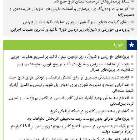
بساط پرنده‌فروشان در حاشیه میدان کرج جمع شد
آغاز عملیات جدول‌گذاری، زیرسازی و آسفالت خیابان‌های شهیدان علی‌محمدی و
مسیب‌زاده
ارتقای کیفیت فضای سبز گلشهر با اجرای عملیات نگهداشت و به‌زراعی
پروژه‌های خوارزمی و شیخ‌آباد زیر ذره‌بین شورا/ تأکید بر تسریع عملیات اجرایی
شورا
پروژه‌های خوارزمی و شیخ‌آباد زیر ذره‌بین شورا/ تأکید بر تسریع عملیات اجرایی
بازدید از تقاطعات خوارزمی و شیخ‌آباد/ تأکید بر رفع فوری معارضات و لزوم
شفافیت در پروژه‌های عمرانی
آزادراه شهید سلیمانی مسیری نو برای کاهش ترافیک و آلودگی هوای کرج است
هم‌افزایی دولت و مدیریت شهری برای احیای پل شهید رئیسی و تکمیل آزادراه
شهید سلیمانی
افتتاح سه بخش جدید آزادراه شمالی گامی اساسی در تکمیل پروژه ملی و تسهیل
تردد بین‌استانی
گشایش سه دسترسی کلیدی در شبکه ترافیکی کرج
پروژه‌های عمرانی بدون پیوست زیست‌محیطی اثربخش نخواهند بود
بزرگراه شهید سلیمانی در مسیر افتتاح کامل/ بهره‌برداری رسمی از 18.6 کیلومتر
آزادراه در هفته دولت
زمان پایان تعلل در تکمیل جاده قزلحصار فرا رسیده/ منتظر اجرای وظایف