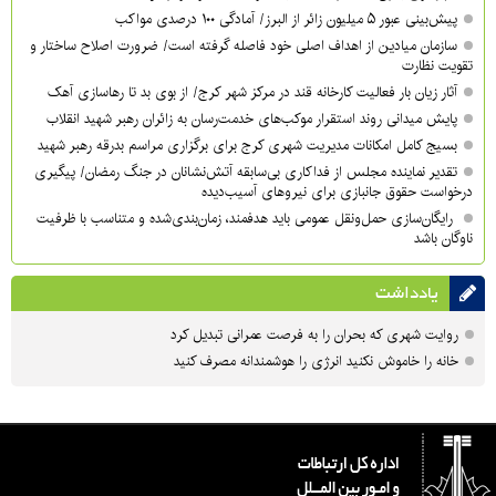
پیش‌بینی عبور ۵ میلیون زائر از البرز/ آمادگی ۱۰۰ درصدی مواکب
سازمان میادین از اهداف اصلی خود فاصله گرفته است/ ضرورت اصلاح ساختار و
تقویت نظارت
آثار زیان بار فعالیت کارخانه قند در مرکز شهر کرج/ از بوی بد تا رهاسازی آهک
پایش میدانی روند استقرار موکب‌های خدمت‌رسان به زائران رهبر شهید انقلاب
بسیج کامل امکانات مدیریت شهری کرج برای برگزاری مراسم بدرقه رهبر شهید
تقدیر نماینده مجلس از فداکاری بی‌سابقه آتش‌نشانان در جنگ رمضان/ پیگیری
درخواست حقوق جانبازی برای نیروهای آسیب‌دیده
رایگان‌سازی حمل‌ونقل عمومی باید هدفمند، زمان‌بندی‌شده و متناسب با ظرفیت
ناوگان باشد
یادداشت
روایت شهری که بحران را به فرصت عمرانی تبدیل کرد
خانه را خاموش نکنید انرژی را هوشمندانه مصرف کنید