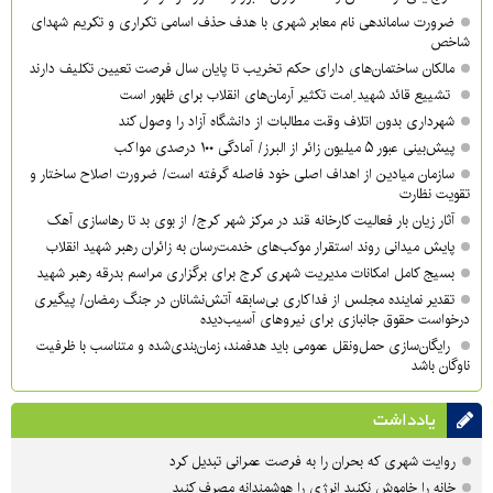
ضرورت ساماندهی نام‌ معابر شهری با هدف حذف اسامی تکراری و تکریم شهدای
شاخص
مالکان ساختمان‌های دارای حکم تخریب تا پایان سال فرصت تعیین تکلیف دارند
تشییع قائد شهید ِامت تکثیر آرمان‌های انقلاب برای ظهور است
شهرداری بدون اتلاف وقت مطالبات از دانشگاه آزاد را وصول کند
پیش‌بینی عبور ۵ میلیون زائر از البرز/ آمادگی ۱۰۰ درصدی مواکب
سازمان میادین از اهداف اصلی خود فاصله گرفته است/ ضرورت اصلاح ساختار و
تقویت نظارت
آثار زیان بار فعالیت کارخانه قند در مرکز شهر کرج/ از بوی بد تا رهاسازی آهک
پایش میدانی روند استقرار موکب‌های خدمت‌رسان به زائران رهبر شهید انقلاب
بسیج کامل امکانات مدیریت شهری کرج برای برگزاری مراسم بدرقه رهبر شهید
تقدیر نماینده مجلس از فداکاری بی‌سابقه آتش‌نشانان در جنگ رمضان/ پیگیری
درخواست حقوق جانبازی برای نیروهای آسیب‌دیده
رایگان‌سازی حمل‌ونقل عمومی باید هدفمند، زمان‌بندی‌شده و متناسب با ظرفیت
ناوگان باشد
یادداشت
روایت شهری که بحران را به فرصت عمرانی تبدیل کرد
خانه را خاموش نکنید انرژی را هوشمندانه مصرف کنید