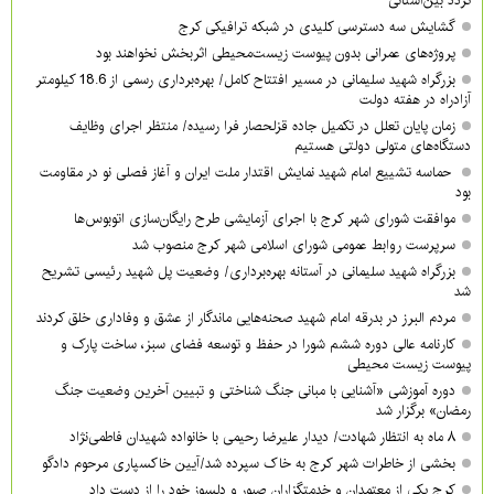
تردد بین‌استانی
گشایش سه دسترسی کلیدی در شبکه ترافیکی کرج
پروژه‌های عمرانی بدون پیوست زیست‌محیطی اثربخش نخواهند بود
بزرگراه شهید سلیمانی در مسیر افتتاح کامل/ بهره‌برداری رسمی از 18.6 کیلومتر
آزادراه در هفته دولت
زمان پایان تعلل در تکمیل جاده قزلحصار فرا رسیده/ منتظر اجرای وظایف
دستگاه‌های متولی دولتی هستیم
حماسه تشییع امام شهید نمایش اقتدار ملت ایران و آغاز فصلی نو در مقاومت
بود
موافقت شورای شهر کرج با اجرای آزمایشی طرح رایگان‌سازی اتوبوس‌ها
سرپرست روابط عمومی شورای اسلامی شهر کرج منصوب شد
بزرگراه شهید سلیمانی در آستانه بهره‌برداری/ وضعیت پل شهید رئیسی تشریح
شد
مردم البرز در بدرقه امام شهید صحنه‌هایی ماندگار از عشق و وفاداری خلق کردند
کارنامه عالی دوره ششم شورا در حفظ و توسعه فضای سبز، ساخت پارک و
پیوست زیست محیطی
دوره آموزشی «آشنایی با مبانی جنگ شناختی و تبیین آخرین وضعیت جنگ
رمضان» برگزار شد
۸ ماه به انتظار شهادت/ دیدار علیرضا رحیمی با خانواده شهیدان فاطمی‌نژاد
بخشی از خاطرات شهر کرج به خاک سپرده شد/آیین خاکسپاری مرحوم دادگو
کرج یکی از معتمدان و خدمتگزاران صبور و دلسوز خود را از دست داد