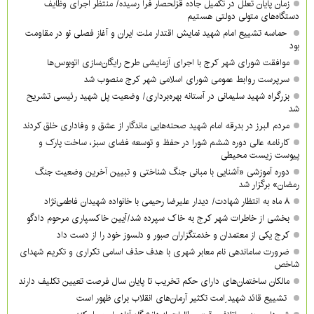
زمان پایان تعلل در تکمیل جاده قزلحصار فرا رسیده/ منتظر اجرای وظایف
دستگاه‌های متولی دولتی هستیم
حماسه تشییع امام شهید نمایش اقتدار ملت ایران و آغاز فصلی نو در مقاومت
بود
موافقت شورای شهر کرج با اجرای آزمایشی طرح رایگان‌سازی اتوبوس‌ها
سرپرست روابط عمومی شورای اسلامی شهر کرج منصوب شد
بزرگراه شهید سلیمانی در آستانه بهره‌برداری/ وضعیت پل شهید رئیسی تشریح
شد
مردم البرز در بدرقه امام شهید صحنه‌هایی ماندگار از عشق و وفاداری خلق کردند
کارنامه عالی دوره ششم شورا در حفظ و توسعه فضای سبز، ساخت پارک و
پیوست زیست محیطی
دوره آموزشی «آشنایی با مبانی جنگ شناختی و تبیین آخرین وضعیت جنگ
رمضان» برگزار شد
۸ ماه به انتظار شهادت/ دیدار علیرضا رحیمی با خانواده شهیدان فاطمی‌نژاد
بخشی از خاطرات شهر کرج به خاک سپرده شد/آیین خاکسپاری مرحوم دادگو
کرج یکی از معتمدان و خدمتگزاران صبور و دلسوز خود را از دست داد
ضرورت ساماندهی نام‌ معابر شهری با هدف حذف اسامی تکراری و تکریم شهدای
شاخص
مالکان ساختمان‌های دارای حکم تخریب تا پایان سال فرصت تعیین تکلیف دارند
تشییع قائد شهید ِامت تکثیر آرمان‌های انقلاب برای ظهور است