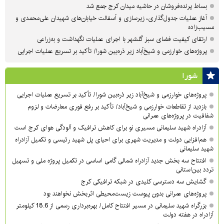
بساط پرنده‌فروشان در حاشیه میدان کرج جمع شد
آغاز عملیات جدول‌گذاری، زیرسازی و آسفالت خیابان‌های شهیدان علی‌محمدی و
مسیب‌زاده
ارتقای کیفیت فضای سبز گلشهر با اجرای عملیات نگهداشت و به‌زراعی
پروژه‌های خوارزمی و شیخ‌آباد زیر ذره‌بین شورا/ تأکید بر تسریع عملیات اجرایی
شورا
پروژه‌های خوارزمی و شیخ‌آباد زیر ذره‌بین شورا/ تأکید بر تسریع عملیات اجرایی
بازدید از تقاطعات خوارزمی و شیخ‌آباد/ تأکید بر رفع فوری معارضات و لزوم
شفافیت در پروژه‌های عمرانی
آزادراه شهید سلیمانی مسیری نو برای کاهش ترافیک و آلودگی هوای کرج است
هم‌افزایی دولت و مدیریت شهری برای احیای پل شهید رئیسی و تکمیل آزادراه
شهید سلیمانی
افتتاح سه بخش جدید آزادراه شمالی گامی اساسی در تکمیل پروژه ملی و تسهیل
تردد بین‌استانی
گشایش سه دسترسی کلیدی در شبکه ترافیکی کرج
پروژه‌های عمرانی بدون پیوست زیست‌محیطی اثربخش نخواهند بود
بزرگراه شهید سلیمانی در مسیر افتتاح کامل/ بهره‌برداری رسمی از 18.6 کیلومتر
آزادراه در هفته دولت