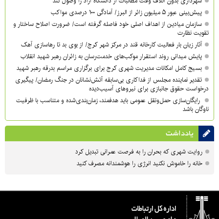
شهرداری بدون اتلاف وقت مطالبات از دانشگاه آزاد را وصول کند
پیش‌بینی عبور ۵ میلیون زائر از البرز/ آمادگی ۱۰۰ درصدی مواکب
سازمان میادین از اهداف اصلی خود فاصله گرفته است/ ضرورت اصلاح ساختار و
تقویت نظارت
آثار زیان بار فعالیت کارخانه قند در مرکز شهر کرج/ از بوی بد تا رهاسازی آهک
پایش میدانی روند استقرار موکب‌های خدمت‌رسان به زائران رهبر شهید انقلاب
بسیج کامل امکانات مدیریت شهری کرج برای برگزاری مراسم بدرقه رهبر شهید
تقدیر نماینده مجلس از فداکاری بی‌سابقه آتش‌نشانان در جنگ رمضان/ پیگیری
درخواست حقوق جانبازی برای نیروهای آسیب‌دیده
رایگان‌سازی حمل‌ونقل عمومی باید هدفمند، زمان‌بندی‌شده و متناسب با ظرفیت
ناوگان باشد
یادداشت
روایت شهری که بحران را به فرصت عمرانی تبدیل کرد
خانه را خاموش نکنید انرژی را هوشمندانه مصرف کنید