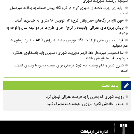
سرمایه ارزشمند مدیریت شهری
پایداری زیرساخت‌های شهری کرج در گرو نگاه پیش‌دستانه به پدافند غیرعامل
است
خون تازه در رگ‌های حمل‌ونقل کرج/ ۱۲ اتوبوس ۱۸ متری به خیابان‌ها آمدند
پایش پروژه‌های عمرانی اولویت‌دار کرج/ اجرای طرح‌ها در دو نیمه سال با توجه به
بودجه
فردا؛ آیین رونمایی از ۱۲ دستگاه اتوبوس جدید به ارزش 480 میلیارد تومان/ شما
هم دعوتید
ساخت‌وساز غیرمجاز خط قرمز مدیریت شهری‌/ مدیران باید پاسخگوی عملکرد
خود و حافظ منافع شهر باشند
تقارن غدیر و ایام رحلت امام (ره) فرصتی برای بیعت دوباره با رهبری انقلاب
است
یادداشت
روایت شهری که بحران را به فرصت عمرانی تبدیل کرد
خانه را خاموش نکنید انرژی را هوشمندانه مصرف کنید