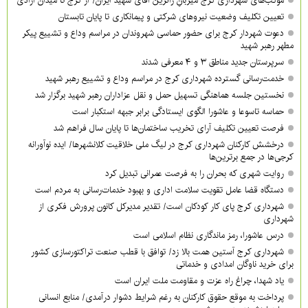
موکب‌های شهرداری کرج میزبانِ زائرین آقای شهید ایران/ از کرج تا میدان آزادی
تعیین تکلیف وضعیت نیروهای شرکتی و پیمانکاری تا پایان تابستان
دعوت شهردار کرج برای حضور حماسی شهروندان در مراسم وداع و تشییع پیکر
مطهر رهبر شهید
سرپرستان جدید مناطق ۳ و ۴ معرفی شدند
خدمت‌رسانی گسترده شهرداری کرج در مراسم وداع و تشییع رهبر شهید
نخستین جلسه هماهنگی تسهیل حمل و نقل عزاداران رهبر شهید برگزار شد
حماسه تاسوعا و عاشورا الگوی ایستادگی برابر جبهه استکبار است
فرصت تعیین تکلیف آرای تخریب ساختمان‌ها تا پایان سال فراهم شد
درخشش کارکنان شهرداری کرج در لیگ ملی خلاقیت کلانشهرها/ ایده نوآورانه
کرجی‌ها در جمع برترین‌ها
روایت شهری که بحران را به فرصت عمرانی تبدیل کرد
دستگاه قضا عامل تقویت سلامت اداری و بهبود خدمات‌رسانی به مردم است
شهرداری کرج پای کار کودکان است/ تقدیر مدیرکل کانون پرورش فکری از
شهرداری
درس عاشورا، رمز ماندگاری نظام اسلامی است
شهرداری کرج آستین همت بالا زد/ توافق با قطب صنعت تراکتورسازی کشور
برای خرید ناوگان امدادی و خدماتی
یاد شهدا، چراغ راه عزت و مقاومت ملت ایران است
پرداخت به موقع حقوق کارکنان به رغم شرایط دشوار درآمدی/ منابع انسانی