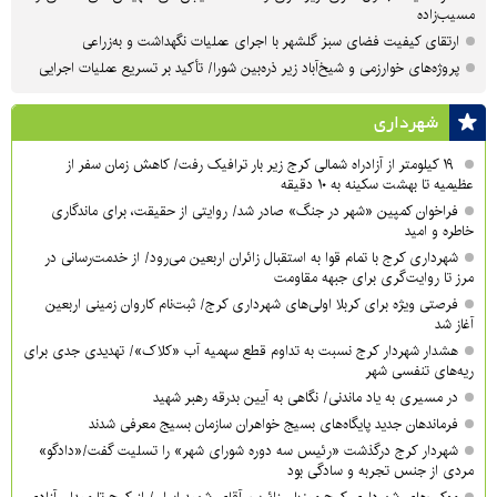
مسیب‌زاده
ارتقای کیفیت فضای سبز گلشهر با اجرای عملیات نگهداشت و به‌زراعی
پروژه‌های خوارزمی و شیخ‌آباد زیر ذره‌بین شورا/ تأکید بر تسریع عملیات اجرایی
شهرداری
۱۹ کیلومتر از آزادراه شمالی کرج زیر بار ترافیک رفت/ کاهش زمان سفر از
عظیمیه تا بهشت سکینه به ۱۰ دقیقه
فراخوان کمپین «شهر در جنگ» صادر شد/ روایتی از حقیقت، برای ماندگاری
خاطره و امید
شهرداری کرج با تمام قوا به استقبال زائران اربعین می‌رود/ از خدمت‌رسانی در
مرز تا روایت‌گری برای جبهه مقاومت
فرصتی ویژه برای کربلا اولی‌های شهرداری کرج/ ثبت‌نام کاروان زمینی اربعین
آغاز شد
هشدار شهردار کرج نسبت به تداوم قطع سهمیه آب «کلاک»/ تهدیدی جدی برای
ریه‌های تنفسی شهر
در مسیری به یاد ماندنی/ نگاهی به آیین بدرقه رهبر شهید
فرماندهان جدید پایگاه‌های بسیج خواهران سازمان بسیج معرفی شدند
شهردار کرج درگذشت «رئیس سه دوره شورای شهر» را تسلیت گفت/«دادگو»
مردی از جنس تجربه و سادگی بود