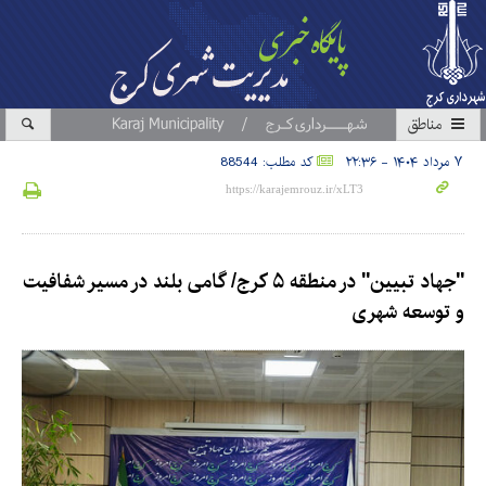
مناطق
۷ مرداد ۱۴۰۴ - ۲۲:۳۶
کد مطلب: 88544
"جهاد تبیین" در منطقه ۵ کرج/ گامی بلند در مسیر شفافیت
و توسعه شهری