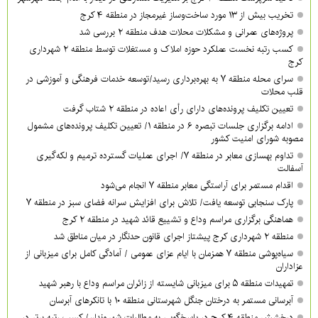
تخریب بیش از ۱۳ مورد ساخت‌وساز غیرمجاز در منطقه ۴ کرج
پروژه‌های عمرانی و مشکلات محلات هدف منطقه ۲ بررسی شد
کسب رتبه نخست عملکرد حوزه املاک و مستغلات توسط منطقه ۲ شهرداری
کرج
سرای محله منطقه ۷ به بهره‌برداری رسید/توسعه خدمات فرهنگی و آموزشی در
قلب محلات
تعیین تکلیف پرونده‌های دارای رأی اعاده در منطقه ۲ شتاب گرفت
ادامه برگزاری جلسات تبصره ۶ در منطقه ۱/ تعیین تکلیف پرونده‌های مشمول
مصوبه شورای امنیت کشور
تداوم بهسازی معابر در منطقه ۷/ اجرای عملیات گسترده ترمیم و لکه‌گیری
آسفالت
اقدام مستمر برای آراستگی معابر منطقه ۷ انجام می‌شود
پارک سنجابی توسعه یافت/ تلاش برای افزایش سرانه فضای سبز در منطقه ۷
هماهنگی برگزاری مراسم وداع و تشییع قائد شهید در منطقه ۲ کرج
منطقه ۲ شهرداری کرج پیشتاز اجرای قانون حدنگار در میان مناطق شد
سیاه‌پوشی منطقه ۷ همزمان با ایام عزای عمومی / آمادگی کامل برای میزبانی از
عزاداران
تمهیدات منطقه ۵ برای میزبانی شایسته از زائران مراسم وداع با رهبر شهید
آبرسانی مستمر به درختان جنگل شهرستانی منطقه ۱۰ با تانکرهای آبرسان
درخشش منطقه ۴ کرج در پاسخگویی به مطالبات شهروندان/ کسب رتبه برتر در