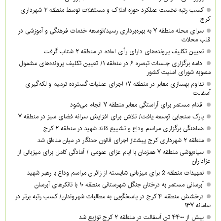
کسب رتبه نخست عملکرد حوزه املاک و مستغلات توسط منطقه ۲ شهرداری
کرج
سرای محله منطقه ۷ به بهره‌برداری رسید/توسعه خدمات فرهنگی و آموزشی در
قلب محلات
تعیین تکلیف پرونده‌های دارای رأی اعاده در منطقه ۲ شتاب گرفت
ادامه برگزاری جلسات تبصره ۶ در منطقه ۱/ تعیین تکلیف پرونده‌های مشمول
مصوبه شورای امنیت کشور
تداوم بهسازی معابر در منطقه ۷/ اجرای عملیات گسترده ترمیم و لکه‌گیری
آسفالت
اقدام مستمر برای آراستگی معابر منطقه ۷ انجام می‌شود
پارک سنجابی توسعه یافت/ تلاش برای افزایش سرانه فضای سبز در منطقه ۷
هماهنگی برگزاری مراسم وداع و تشییع قائد شهید در منطقه ۲ کرج
منطقه ۲ شهرداری کرج پیشتاز اجرای قانون حدنگار در میان مناطق شد
سیاه‌پوشی منطقه ۷ همزمان با ایام عزای عمومی / آمادگی کامل برای میزبانی از
عزاداران
تمهیدات منطقه ۵ برای میزبانی شایسته از زائران مراسم وداع با رهبر شهید
آبرسانی مستمر به درختان جنگل شهرستانی منطقه ۱۰ با تانکرهای آبرسان
درخشش منطقه ۴ کرج در پاسخگویی به مطالبات شهروندان/ کسب رتبه برتر در
سامانه ۱۳۷
بیش از ۴۴۰۰ تن آسفالت در منطقه ۲ کرج توزیع شد