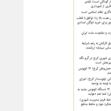
ر کودکان است/ تقدیر
کری از شهرداری
دگاری نظام اسلامی است
همت بالا زد/ توافق با قطب
 برای خرید ناوگان امدادی
عزت و مقاومت ملت ایران
 کارکنان به رغم شرایط
سانی سرمایه ارزشمند
ی شهری کرج در گرو نگاه
غیرعامل است
خون تازه در رگ‌های حمل‌ونقل کرج/ ۱۲ اتوبوس
نی اولویت‌دار کرج/ اجرای
ا توجه به بودجه
فردا؛ آیین رونمایی از ۱۲ دستگاه اتوبوس جدید به
خط قرمز مدیریت شهری‌/
ملکرد خود و حافظ منافع