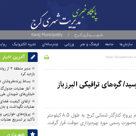
سازمان‌ها
جامعه
فرهنگ و هنر
ورزشی
چندرسانه‌ای
نشریه الکترونیک
روای
آخرین اخبار
مدیر منطقه
بازدید کرد
بساط پرنده‌فروشان 
ید/ گره‌های ترافیکی البرز باز
آغاز عملیات جدول‌گذ
خیابان‌های شهیدان علی
ارتقای کیفیت فضای 
عملیات نگهداشت و به‌زر
پروژه‌های خوارزمی و ش
فاز دوم پروژه کنارگذر شمالی کرج به طول ۸.۵ کیلومتر
تأکید بر تسریع عملیات
به‌صورت رسمی مورد بهره‌برداری موقت قرار گرفت.
شهرداری