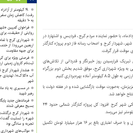
۱۹ کیلومتر از آزادر
رفت/ کاهش زمان سفر ا
به ۱۰ دقیقه
فراخوان کمپین «شه
روایتی از حقیقت، برای 
رش پایگاه خبری کرج امروز، ظهر امروز پنج‌شنبه ۱۶ مردادماه، با حضور نماینده مردم کرج، فردیس و اشتهارد در
شهرداری کرج با تمام 
هر، شهردار کرج و اصحاب رسانه فاز دوم پروژه کنارگذر
اربعین می‌رود/ از خدمت
برای جبهه مقاومت
فرصتی ویژه برای کرب
 تبریک فرارسیدن روز خبرنگار و قدردانی از تلاش‌های
ثبت‌نام کاروان زمینی ار
رایی به ویژه شهرداری کرج، موفق شدیم بخش دوم بزرگراه
هشدار شهردار کرج ن
ه بهره‌برداری کنیم.
آب «کلاک»/ تهدیدی جد
شهر
عزیزمان، به‌صورت موقت بازگشایی شده و در هفته دولت با
در مسیری به یاد ماند
رهبر شهید
تاح خواهد شد.
فرماندهان جدید پایگ
عبداللهی با اشاره به اهمیت این پروژه برای کاهش بار ترافیکی شهر کرج افزود: کل پروژه کنارگذر شمالی حدود ۲۴
بسیج معرفی شدند
شهردار کرج درگذشت
شهر» را تسلیت گفت/«
به گفته وی، بخش بهره‌برداری شده امروز، طی حدود یک سال و با صرف اعتباری بالغ بر ۱۶ هزار میلیارد تومان تکمیل
تجربه و سادگی بود
موکب‌های شهرداری کر