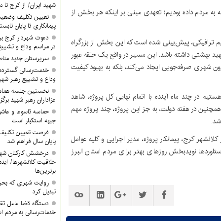
شهید ایران/ از کرج تا م
ه به مردم داده بودیم؛ تعهدی مبنی بر اینکه هر بخش از
تعیین تکلیف وضعیت
پیمانکاری تا پایان تابس
دعوت شهردار کرج ب
 تیم ترافیکی، پیش‌بینی شده است که این بخش از بزرگراه
در مراسم وداع و تشییع
هید بهشتی داشته باشد. این مسیر در واقع یک حلقه عبور
سرپرستان جدید مناطق ۳ و ۴ معرفی 
رون شهری صرفه‌جویی ایجاد می‌کند، بلکه به بهبود کیفیت
خدمت‌رسانی گسترده
وداع و تشییع رهبر شهی
نخستین جلسه هماه
هستیم در چند ماه آینده با اتمام نهایی کل پروژه، شاهد
عزاداران رهبر شهید برگز
همچنین در هفته دولت، به جز این پروژه، چند پروژه مهم
حماسه تاسوعا و عاشور
شد.
جبهه استکبار است
فرصت تعیین تکلیف آ
لانشهر کرج، پیمانکار پروژه، مدیر اجرایی و کلیه عوامل
پایان سال فراهم شد
ستاوردها نویدبخش روزهای بهتر برای مردم استان البرز
درخشش کارکنان شهر
خلاقیت کلانشهرها/ ایده 
برترین‌ها
روایت شهری که بحرا
تبدیل کرد
دستگاه قضا عامل تق
خدمات‌رسانی به مردم 