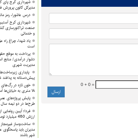
شهرداری کرج پای کا
مدیرکل کانون پرورش ف
درس عاشورا، رمز مان
شهرداری کرج آستین 
صنعت تراکتورسازی کشور
و خدماتی
یاد شهدا، چراغ راه 
است
پرداخت به موقع حقوق
دشوار درآمدی/ منابع ان
مدیریت شهری
پایداری زیرساخت‌ها
پیش‌دستانه به پدافند 
0 + 0 =
۱۸ متری به خیابان‌ها آمدند
پایش پروژه‌های عمرا
طرح‌ها در دو نیمه سال ب
ارزش 480 میلیارد تومان/ شما هم دعوتید
ساخت‌وساز غیرمجاز 
مدیران باید پاسخگوی ع
شهر باشند