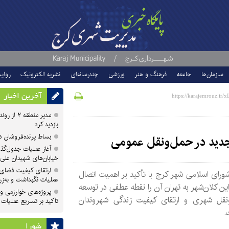
سازمان‌ها
جامعه
فرهنگ و هنر
ورزشی
چندرسانه‌ای
نشریه الکترونیک
روای
آخرین اخبار
مدیر منطقه
بازدید کرد
بساط پرنده‌فروشان 
 جدید در حمل‌ونقل عمومی
آغاز عملیات جدول‌گذ
خیابان‌های شهیدان علی
ارتقای کیفیت فضای 
رای اسلامی شهر کرج با تأکید بر اهمیت اتصال
عملیات نگهداشت و به‌زر
ین کلان‌شهر به تهران آن را نقطه عطفی در توسعه
پروژه‌های خوارزمی و ش
نقل شهری و ارتقای کیفیت زندگی شهروندان
تأکید بر تسریع عملیات
.
شورا