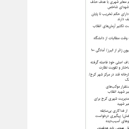
‌ معابر شهری با هدف حذف
م شهدای شاخص
دارای حکم تخریب تا پایان
 دارند
ت تکثیر آرمان‌های انقلاب
وقت مطالبات از دانشگاه
پیش‌بینی عبور ۵ میلیون زائر از البرز/ آمادگی ۱۰۰
داف اصلی خود فاصله گرفته
تار و تقویت نظارت
کارخانه قند در مرکز شهر کرج/
آهک
تقرار موکب‌های
بر شهید انقلاب
مدیریت شهری کرج برای
بر شهید
از فداکاری بی‌سابقه
ضان/ پیگیری درخواست
وهای آسیب‌دیده
ل عمومی باید هدفمند،