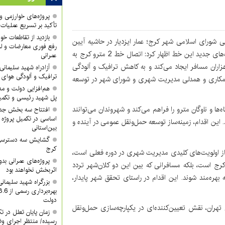
پروژه‌های خوارزمی و ش
تأکید بر تسریع عملیات
بازدید از تقاطعات خوا
انی شورای اسلامی شهر کرج؛ عمار ایزدیار در حاشیه آیین
رفع فوری معارضات و لز
بهره‌برداری از پروژه خط 2 قطار شهری کرج با اشاره به ظرفیت‌های جدید این خط اظهار کرد: اتصال خط 2 مترو کرج به
عمرانی
هزاران مسافر ایجاد می‌کند و به کاهش ترافیک و آلودگی
آزادراه شهید سلیما
ترافیک و آلودگی هوای
ز همکاری و همدلی مدیریت شهری و شورای شهر در توسعه
هم‌افزایی دولت و م
پل شهید رئیسی و تکمیل
اه‌ها و ناوگان مترو را فراهم می‌کند و شهروندان می‌توانند
افتتاح سه بخش جدید
اساسی در تکمیل پروژه 
 این اقدام، زمینه‌ساز توسعه حمل‌ونقل عمومی در آینده و
بین‌استانی
گشایش سه دسترسی ک
کرج
از اولویت‌های کلیدی مدیریت شهری در دوره فعلی است،
پروژه‌های عمرانی ب
 کرج است، بلکه مسافرانی که بین این دو کلان‌شهر تردد
اثربخش نخواهند بود
 بهره‌مند شوند. این اقدام در راستای تحقق شهر پایدار،
بزرگراه شهید سلیمان
دولت
یلی تهران، نقش تعیین‌کننده‌ای در یکپارچه‌سازی حمل‌ونقل
زمان پایان تعلل در ت
رسیده/ منتظر اجرای وظ