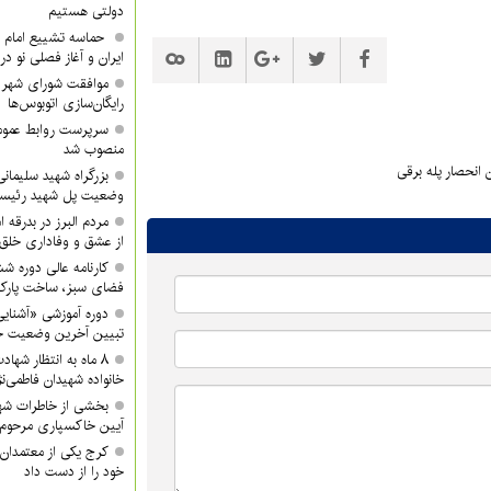
دولتی هستیم
حماسه تشییع امام ش
ایران و آغاز فصلی نو در
موافقت شورای شهر ک
رایگان‌سازی اتوبوس‌ها
سرپرست روابط عموم
منصوب شد
 انحصار پله برقی
بزرگراه شهید سلیمانی 
وضعیت پل شهید رئیس
مردم البرز در بدرقه 
از عشق و وفاداری خلق 
کارنامه عالی دوره ش
فضای سبز، ساخت پار
دوره آموزشی «آشنایی
تبیین آخرین وضعیت جن
۸ ماه به انتظار شها
خانواده شهیدان فاطمی‌نژ
بخشی از خاطرات شه
آیین خاکسپاری مرحوم 
کرج یکی از معتمدان 
خود را از دست داد