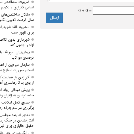
ضرورت ساماندهی نام
اسامی تکراری و تکری
0 + 0 =
مالکان ساختمان‌های 
سال فرصت تعیین تکلیف
تشییع قائد شهید ِام
برای ظهور است
شهرداری بدون اتلاف 
آزاد را وصول کند
درصدی مواکب
سازمان میادین از اه
است/ ضرورت اصلاح ساخ
آثار زیان بار فعالیت 
از بوی بد تا رهاسازی 
پایش میدانی روند اس
خدمت‌رسان به زائران ره
بسیج کامل امکانات 
برگزاری مراسم بدرقه ره
تقدیر نماینده مجلس 
آتش‌نشانان در جنگ رم
حقوق جانبازی برای نیر
رایگان‌سازی حمل‌ونق