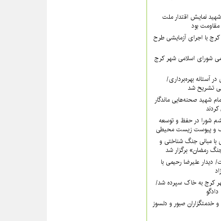
هید نمایش اقتدار ملت
 مقاومت بود
رج با اجرای آزمایشی طرح
ی شورای اسلامی شهر کرج
در آستانه بهره‌برداری/
ی تشریح شد
امام شهید صحنه‌هایی ماندگار
کردند
شم شورا در حفظ و توسعه
ک و پیوست زیست محیطی
 با مبانی جنگ شناختی و
گ رمضان» برگزار شد
دت/ دیدار علیرضا رحیمی با
اد
ر کرج به خاک سپرده شد/
دادگو
و خدمتگزاران صبور و دلسوز