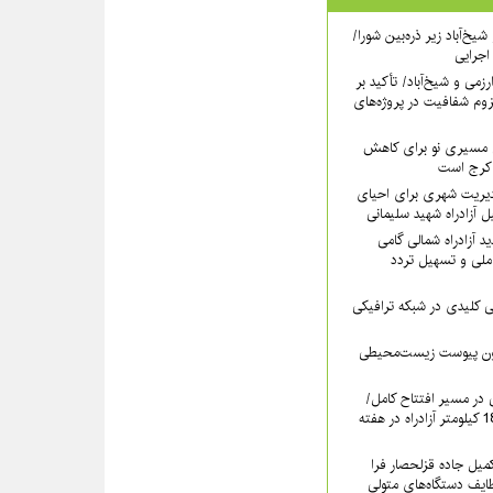
یخ‌آباد زیر ذره‌بین شورا/
 اجرایی
رزمی و شیخ‌آباد/ تأکید بر
وم شفافیت در پروژه‌های
نی مسیری نو برای کاهش
 کرج است
دیریت شهری برای احیای
 آزادراه شهید سلیمانی
 آزادراه شمالی گامی
ملی و تسهیل تردد
لیدی در شبکه ترافیکی
دون پیوست زیست‌محیطی
ی در مسیر افتتاح کامل/
بهره‌برداری رسمی از 18.6 کیلومتر آزادراه در هفته
کمیل جاده قزلحصار فرا
ایف دستگاه‌های متولی