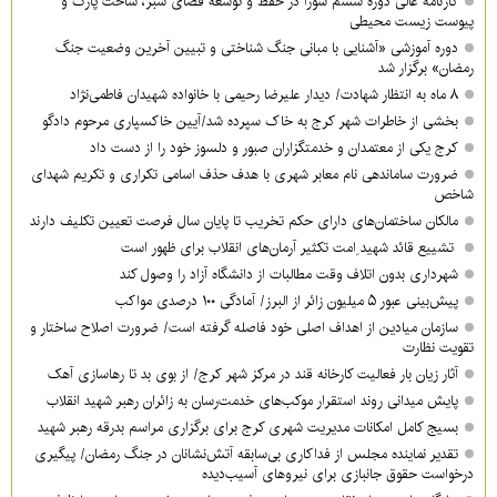
کارنامه عالی دوره ششم شورا در حفظ و توسعه فضای سبز، ساخت پارک و
پیوست زیست محیطی
دوره آموزشی «آشنایی با مبانی جنگ شناختی و تبیین آخرین وضعیت جنگ
رمضان» برگزار شد
۸ ماه به انتظار شهادت/ دیدار علیرضا رحیمی با خانواده شهیدان فاطمی‌نژاد
بخشی از خاطرات شهر کرج به خاک سپرده شد/آیین خاکسپاری مرحوم دادگو
کرج یکی از معتمدان و خدمتگزاران صبور و دلسوز خود را از دست داد
ضرورت ساماندهی نام‌ معابر شهری با هدف حذف اسامی تکراری و تکریم شهدای
شاخص
مالکان ساختمان‌های دارای حکم تخریب تا پایان سال فرصت تعیین تکلیف دارند
تشییع قائد شهید ِامت تکثیر آرمان‌های انقلاب برای ظهور است
شهرداری بدون اتلاف وقت مطالبات از دانشگاه آزاد را وصول کند
پیش‌بینی عبور ۵ میلیون زائر از البرز/ آمادگی ۱۰۰ درصدی مواکب
سازمان میادین از اهداف اصلی خود فاصله گرفته است/ ضرورت اصلاح ساختار و
تقویت نظارت
آثار زیان بار فعالیت کارخانه قند در مرکز شهر کرج/ از بوی بد تا رهاسازی آهک
پایش میدانی روند استقرار موکب‌های خدمت‌رسان به زائران رهبر شهید انقلاب
بسیج کامل امکانات مدیریت شهری کرج برای برگزاری مراسم بدرقه رهبر شهید
تقدیر نماینده مجلس از فداکاری بی‌سابقه آتش‌نشانان در جنگ رمضان/ پیگیری
درخواست حقوق جانبازی برای نیروهای آسیب‌دیده