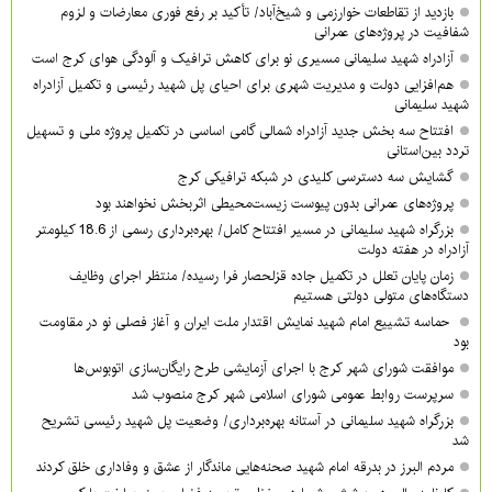
بازدید از تقاطعات خوارزمی و شیخ‌آباد/ تأکید بر رفع فوری معارضات و لزوم
شفافیت در پروژه‌های عمرانی
آزادراه شهید سلیمانی مسیری نو برای کاهش ترافیک و آلودگی هوای کرج است
هم‌افزایی دولت و مدیریت شهری برای احیای پل شهید رئیسی و تکمیل آزادراه
شهید سلیمانی
افتتاح سه بخش جدید آزادراه شمالی گامی اساسی در تکمیل پروژه ملی و تسهیل
تردد بین‌استانی
گشایش سه دسترسی کلیدی در شبکه ترافیکی کرج
پروژه‌های عمرانی بدون پیوست زیست‌محیطی اثربخش نخواهند بود
بزرگراه شهید سلیمانی در مسیر افتتاح کامل/ بهره‌برداری رسمی از 18.6 کیلومتر
آزادراه در هفته دولت
زمان پایان تعلل در تکمیل جاده قزلحصار فرا رسیده/ منتظر اجرای وظایف
دستگاه‌های متولی دولتی هستیم
حماسه تشییع امام شهید نمایش اقتدار ملت ایران و آغاز فصلی نو در مقاومت
بود
موافقت شورای شهر کرج با اجرای آزمایشی طرح رایگان‌سازی اتوبوس‌ها
سرپرست روابط عمومی شورای اسلامی شهر کرج منصوب شد
بزرگراه شهید سلیمانی در آستانه بهره‌برداری/ وضعیت پل شهید رئیسی تشریح
شد
مردم البرز در بدرقه امام شهید صحنه‌هایی ماندگار از عشق و وفاداری خلق کردند