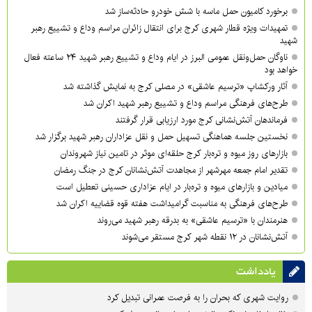
برخورد کامیون حمل ماسه با شش خودرو حادثه‌ساز شد
تمهیدات ویژه قطار شهری کرج برای انتقال زائران مراسم وداع و تشییع رهبر
شهید
ناوگان حمل‌ونقل عمومی البرز در ایام وداع و تشییع رهبر شهید ۲۴ ساعته فعال
خواهد بود
آثار ورکشاپ «ترسیم عاشقی» در مصلی کرج به نمایش گذاشته شد
طرح‌های فرهنگی مراسم وداع و تشییع رهبر شهید اکران شد
فرماندهان آتش‌نشانی کرج مورد ارزیابی قرار گرفتند
نخستین جلسه هماهنگی تسهیل حمل و نقل عزاداران رهبر شهید برگزار شد
بازارهای روز میوه و تره‌بار کرج حلقه‌ای موثر در تامین نیاز شهروندان
تقدیر امام جمعه مهرشهر از مجاهدت آتش‌نشانان کرج در جنگ رمضان
میادین و بازارهای میوه و تره‌بار در ایام عزاداری حسینی تعطیل است
طرح‌های فرهنگی به مناسبت گرامیداشت هفته قوه قضاییه اکران شد
هنرمندان با «ترسیم عاشقی» به بدرقه رهبر شهید می‌روند
آتش‌نشانان در ۱۲ نقطه شهر کرج مستقر می‌شوند
یادداشت
روایت شهری که بحران را به فرصت عمرانی تبدیل کرد