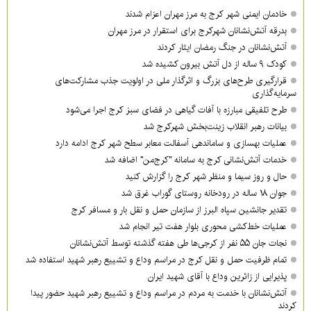
خادمان ایمنی شهر کرج به مرز مهران اعزام شدند
بدرقه آتش‌نشانان شهرکرج برای استقرار در مرز مهران
آتش‌نشانان در جنگ رمضان ایثار کردند
کودک ۹ ساله از دل آتش بیرون کشیده شد
قرارگیری طرح‌های بزرگ و اثرگذار ملی در اولویت‌ جذب مشارکت‌های
سرمایه‌گذاری
طرح تلفیقی مبارزه با آفات گیاهی در فضای سبز کرج اجرا می‌شود
بیانات رهبر انقلاب زینت‌بخش شهرکرج شد
عملیات بهسازی و ساماندهی آسفالت معابر سطح شهر کرج ادامه دارد
خدمات آتش‌نشانی کرج به سامانه "کرج‌من" اضافه شد
حال و روز سیما و منظر شهر کرج را گزارش کنید
جوان ۱۸ ساله در رودخانه روستای گوراب غرق شد
تقدیر جانشین سپاه البرز از سازمان حمل و نقل بار و مسافر کرج
عملیات خط‌کشی محوری بلوار هفت تیر انجام شد
نجات جان ۵۵ نفر از کرجی‌ها طی هفته گذشته توسط آتش‌نشانان
تمام ظرفیت حمل و نقل کرج در مراسم وداع و تشییع رهبر شهید استفاده شد
پذیرایی از زائرین وداع با آقای شهید ایران
آتش‌نشانان با خدمت به مردم در مراسم وداع و تشییع رهبر شهید حضور پیدا
کردند