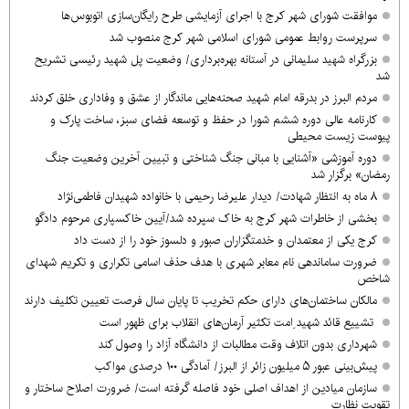
موافقت شورای شهر کرج با اجرای آزمایشی طرح رایگان‌سازی اتوبوس‌ها
سرپرست روابط عمومی شورای اسلامی شهر کرج منصوب شد
بزرگراه شهید سلیمانی در آستانه بهره‌برداری/ وضعیت پل شهید رئیسی تشریح
شد
مردم البرز در بدرقه امام شهید صحنه‌هایی ماندگار از عشق و وفاداری خلق کردند
کارنامه عالی دوره ششم شورا در حفظ و توسعه فضای سبز، ساخت پارک و
پیوست زیست محیطی
دوره آموزشی «آشنایی با مبانی جنگ شناختی و تبیین آخرین وضعیت جنگ
رمضان» برگزار شد
۸ ماه به انتظار شهادت/ دیدار علیرضا رحیمی با خانواده شهیدان فاطمی‌نژاد
بخشی از خاطرات شهر کرج به خاک سپرده شد/آیین خاکسپاری مرحوم دادگو
کرج یکی از معتمدان و خدمتگزاران صبور و دلسوز خود را از دست داد
ضرورت ساماندهی نام‌ معابر شهری با هدف حذف اسامی تکراری و تکریم شهدای
شاخص
مالکان ساختمان‌های دارای حکم تخریب تا پایان سال فرصت تعیین تکلیف دارند
تشییع قائد شهید ِامت تکثیر آرمان‌های انقلاب برای ظهور است
شهرداری بدون اتلاف وقت مطالبات از دانشگاه آزاد را وصول کند
پیش‌بینی عبور ۵ میلیون زائر از البرز/ آمادگی ۱۰۰ درصدی مواکب
سازمان میادین از اهداف اصلی خود فاصله گرفته است/ ضرورت اصلاح ساختار و
تقویت نظارت