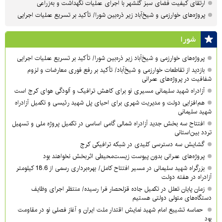
ارتقای کیفیت فضای سبز گلشهر با اجرای عملیات نگهداشت و به‌زراعی
پروژه‌های خوارزمی و شیخ‌آباد زیر ذره‌بین شورا/ تأکید بر تسریع عملیات اجرایی
شورا
پروژه‌های خوارزمی و شیخ‌آباد زیر ذره‌بین شورا/ تأکید بر تسریع عملیات اجرایی
بازدید از تقاطعات خوارزمی و شیخ‌آباد/ تأکید بر رفع فوری معارضات و لزوم
شفافیت در پروژه‌های عمرانی
آزادراه شهید سلیمانی مسیری نو برای کاهش ترافیک و آلودگی هوای کرج است
هم‌افزایی دولت و مدیریت شهری برای احیای پل شهید رئیسی و تکمیل آزادراه
شهید سلیمانی
افتتاح سه بخش جدید آزادراه شمالی گامی اساسی در تکمیل پروژه ملی و تسهیل
تردد بین‌استانی
گشایش سه دسترسی کلیدی در شبکه ترافیکی کرج
پروژه‌های عمرانی بدون پیوست زیست‌محیطی اثربخش نخواهند بود
بزرگراه شهید سلیمانی در مسیر افتتاح کامل/ بهره‌برداری رسمی از 18.6 کیلومتر
آزادراه در هفته دولت
زمان پایان تعلل در تکمیل جاده قزلحصار فرا رسیده/ منتظر اجرای وظایف
دستگاه‌های متولی دولتی هستیم
حماسه تشییع امام شهید نمایش اقتدار ملت ایران و آغاز فصلی نو در مقاومت
بود