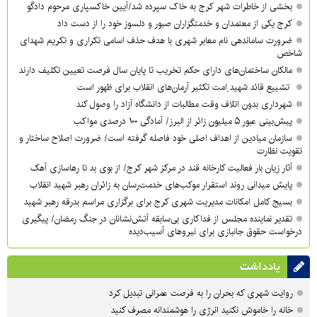
بخشی از خاطرات شهر کرج به خاک سپرده شد/آیین خاکسپاری مرحوم دادگو
کرج یکی از معتمدان و خدمتگزاران صبور و دلسوز خود را از دست داد
ضرورت ساماندهی نام‌ معابر شهری با هدف حذف اسامی تکراری و تکریم شهدای
شاخص
مالکان ساختمان‌های دارای حکم تخریب تا پایان سال فرصت تعیین تکلیف دارند
تشییع قائد شهید ِامت تکثیر آرمان‌های انقلاب برای ظهور است
شهرداری بدون اتلاف وقت مطالبات از دانشگاه آزاد را وصول کند
پیش‌بینی عبور ۵ میلیون زائر از البرز/ آمادگی ۱۰۰ درصدی مواکب
سازمان میادین از اهداف اصلی خود فاصله گرفته است/ ضرورت اصلاح ساختار و
تقویت نظارت
آثار زیان بار فعالیت کارخانه قند در مرکز شهر کرج/ از بوی بد تا رهاسازی آهک
پایش میدانی روند استقرار موکب‌های خدمت‌رسان به زائران رهبر شهید انقلاب
بسیج کامل امکانات مدیریت شهری کرج برای برگزاری مراسم بدرقه رهبر شهید
تقدیر نماینده مجلس از فداکاری بی‌سابقه آتش‌نشانان در جنگ رمضان/ پیگیری
درخواست حقوق جانبازی برای نیروهای آسیب‌دیده
یادداشت
روایت شهری که بحران را به فرصت عمرانی تبدیل کرد
خانه را خاموش نکنید انرژی را هوشمندانه مصرف کنید