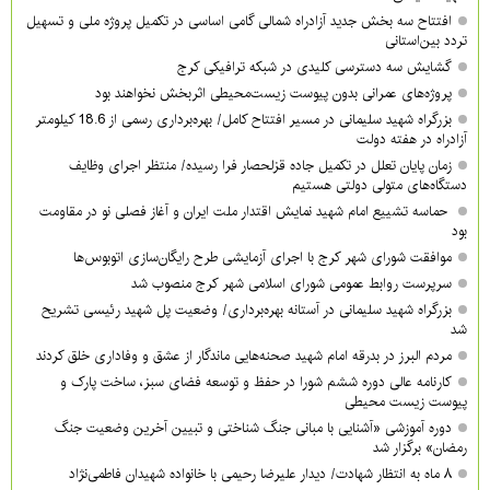
افتتاح سه بخش جدید آزادراه شمالی گامی اساسی در تکمیل پروژه ملی و تسهیل
تردد بین‌استانی
گشایش سه دسترسی کلیدی در شبکه ترافیکی کرج
پروژه‌های عمرانی بدون پیوست زیست‌محیطی اثربخش نخواهند بود
بزرگراه شهید سلیمانی در مسیر افتتاح کامل/ بهره‌برداری رسمی از 18.6 کیلومتر
آزادراه در هفته دولت
زمان پایان تعلل در تکمیل جاده قزلحصار فرا رسیده/ منتظر اجرای وظایف
دستگاه‌های متولی دولتی هستیم
حماسه تشییع امام شهید نمایش اقتدار ملت ایران و آغاز فصلی نو در مقاومت
بود
موافقت شورای شهر کرج با اجرای آزمایشی طرح رایگان‌سازی اتوبوس‌ها
سرپرست روابط عمومی شورای اسلامی شهر کرج منصوب شد
بزرگراه شهید سلیمانی در آستانه بهره‌برداری/ وضعیت پل شهید رئیسی تشریح
شد
مردم البرز در بدرقه امام شهید صحنه‌هایی ماندگار از عشق و وفاداری خلق کردند
کارنامه عالی دوره ششم شورا در حفظ و توسعه فضای سبز، ساخت پارک و
پیوست زیست محیطی
دوره آموزشی «آشنایی با مبانی جنگ شناختی و تبیین آخرین وضعیت جنگ
رمضان» برگزار شد
۸ ماه به انتظار شهادت/ دیدار علیرضا رحیمی با خانواده شهیدان فاطمی‌نژاد