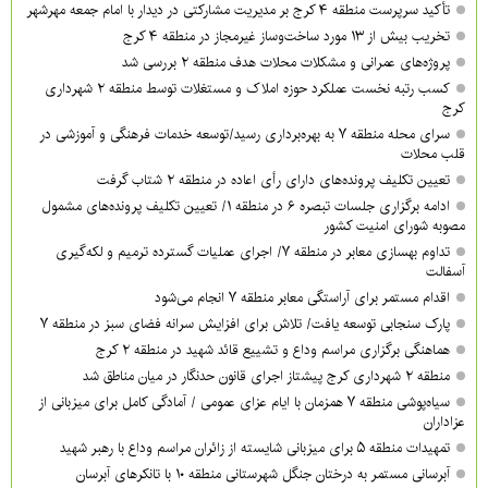
تأکید سرپرست منطقه ۴ کرج بر مدیریت مشارکتی در دیدار با امام جمعه مهرشهر
تخریب بیش از ۱۳ مورد ساخت‌وساز غیرمجاز در منطقه ۴ کرج
پروژه‌های عمرانی و مشکلات محلات هدف منطقه ۲ بررسی شد
کسب رتبه نخست عملکرد حوزه املاک و مستغلات توسط منطقه ۲ شهرداری
کرج
سرای محله منطقه ۷ به بهره‌برداری رسید/توسعه خدمات فرهنگی و آموزشی در
قلب محلات
تعیین تکلیف پرونده‌های دارای رأی اعاده در منطقه ۲ شتاب گرفت
ادامه برگزاری جلسات تبصره ۶ در منطقه ۱/ تعیین تکلیف پرونده‌های مشمول
مصوبه شورای امنیت کشور
تداوم بهسازی معابر در منطقه ۷/ اجرای عملیات گسترده ترمیم و لکه‌گیری
آسفالت
اقدام مستمر برای آراستگی معابر منطقه ۷ انجام می‌شود
پارک سنجابی توسعه یافت/ تلاش برای افزایش سرانه فضای سبز در منطقه ۷
هماهنگی برگزاری مراسم وداع و تشییع قائد شهید در منطقه ۲ کرج
منطقه ۲ شهرداری کرج پیشتاز اجرای قانون حدنگار در میان مناطق شد
سیاه‌پوشی منطقه ۷ همزمان با ایام عزای عمومی / آمادگی کامل برای میزبانی از
عزاداران
تمهیدات منطقه ۵ برای میزبانی شایسته از زائران مراسم وداع با رهبر شهید
آبرسانی مستمر به درختان جنگل شهرستانی منطقه ۱۰ با تانکرهای آبرسان