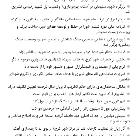
بزرگراه شهید سلیمانی در آستانه بهره‌برداری/ وضعیت پل شهید رئیسی تشریح
شد
مردم البرز در بدرقه امام شهید صحنه‌هایی ماندگار از عشق و وفاداری خلق کردند
کارنامه عالی دوره ششم شورا در حفظ و توسعه فضای سبز، ساخت پارک و
پیوست زیست محیطی
دوره آموزشی «آشنایی با مبانی جنگ شناختی و تبیین آخرین وضعیت جنگ
رمضان» برگزار شد
۸ ماه به انتظار شهادت/ دیدار علیرضا رحیمی با خانواده شهیدان فاطمی‌نژاد
بخشی از خاطرات شهر کرج به خاک سپرده شد/آیین خاکسپاری مرحوم دادگو
کرج یکی از معتمدان و خدمتگزاران صبور و دلسوز خود را از دست داد
ضرورت ساماندهی نام‌ معابر شهری با هدف حذف اسامی تکراری و تکریم شهدای
شاخص
مالکان ساختمان‌های دارای حکم تخریب تا پایان سال فرصت تعیین تکلیف دارند
تشییع قائد شهید ِامت تکثیر آرمان‌های انقلاب برای ظهور است
شهرداری بدون اتلاف وقت مطالبات از دانشگاه آزاد را وصول کند
پیش‌بینی عبور ۵ میلیون زائر از البرز/ آمادگی ۱۰۰ درصدی مواکب
سازمان میادین از اهداف اصلی خود فاصله گرفته است/ ضرورت اصلاح ساختار و
تقویت نظارت
آثار زیان بار فعالیت کارخانه قند در مرکز شهر کرج/ از بوی بد تا رهاسازی آهک
پایش میدانی روند استقرار موکب‌های خدمت‌رسان به زائران رهبر شهید انقلاب