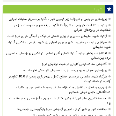
شورا
پروژه‌های خوارزمی و شیخ‌آباد زیر ذره‌بین شورا/ تأکید بر تسریع عملیات اجرایی
بازدید از تقاطعات خوارزمی و شیخ‌آباد/ تأکید بر رفع فوری معارضات و لزوم
شفافیت در پروژه‌های عمرانی
آزادراه شهید سلیمانی مسیری نو برای کاهش ترافیک و آلودگی هوای کرج است
هم‌افزایی دولت و مدیریت شهری برای احیای پل شهید رئیسی و تکمیل آزادراه
شهید سلیمانی
افتتاح سه بخش جدید آزادراه شمالی گامی اساسی در تکمیل پروژه ملی و تسهیل
تردد بین‌استانی
گشایش سه دسترسی کلیدی در شبکه ترافیکی کرج
پروژه‌های عمرانی بدون پیوست زیست‌محیطی اثربخش نخواهند بود
بزرگراه شهید سلیمانی در مسیر افتتاح کامل/ بهره‌برداری رسمی از 18.6 کیلومتر
آزادراه در هفته دولت
زمان پایان تعلل در تکمیل جاده قزلحصار فرا رسیده/ منتظر اجرای وظایف
دستگاه‌های متولی دولتی هستیم
حماسه تشییع امام شهید نمایش اقتدار ملت ایران و آغاز فصلی نو در مقاومت
بود
موافقت شورای شهر کرج با اجرای آزمایشی طرح رایگان‌سازی اتوبوس‌ها
سرپرست روابط عمومی شورای اسلامی شهر کرج منصوب شد