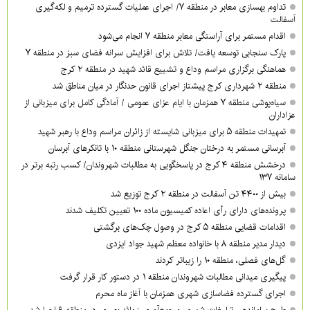
تداوم بهسازی معابر در منطقه ۷/ اجرای عملیات گسترده ترمیم و لکه‌گیری
آسفالت
اقدام مستمر برای آراستگی معابر منطقه ۷ انجام می‌شود
پارک سنجابی توسعه یافت/ تلاش برای افزایش سرانه فضای سبز در منطقه ۷
هماهنگی برگزاری مراسم وداع و تشییع قائد شهید در منطقه ۲ کرج
منطقه ۲ شهرداری کرج پیشتاز اجرای قانون حدنگار در میان مناطق شد
سیاه‌پوشی منطقه ۷ همزمان با ایام عزای عمومی / آمادگی کامل برای میزبانی از
عزاداران
تمهیدات منطقه ۵ برای میزبانی شایسته از زائران مراسم وداع با رهبر شهید
آبرسانی مستمر به درختان جنگل شهرستانی منطقه ۱۰ با تانکرهای آبرسان
درخشش منطقه ۴ کرج در پاسخگویی به مطالبات شهروندان/ کسب رتبه برتر در
سامانه ۱۳۷
بیش از ۴۴۰۰ تن آسفالت در منطقه ۲ کرج توزیع شد
پرونده‌های دارای رأی اعاده کمیسیون ماده ۱۰۰ تعیین تکلیف شدند
اقدامات قضایی منطقه ۵ کرج در وصول چک‌های برگشتی
دیدار مدیر منطقه ۸ با خانواده معظم شهید جواد ایزدی
گل‌های فصلی، منطقه ۱۰ را زیباتر کردند
پیگیری میدانی مطالبات شهروندان منطقه ۱ در دستور کار قرار گرفت
اجرای گسترده فضاسازی شهری همزمان با آغاز ماه محرم