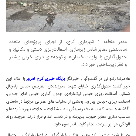
مدیر منطقه ۱ شهرداری کرج، از اجرای پروژه‌های متعدد
ساماندهی معابر شامل زیرسازی، آسفالت‌ریزی دستی و مکانیزه و
جدول‌گذاری با اولویت خیابان‌ها و کوچه‌های دارای خرابی بیشتر
و فقر زیرساختی خبر داد.
غلامرضا رضوانی در گفت‌وگو با خبرنگار
پایگاه خبری کرج امروز
با اعلام این
خبر گفت: جدول‌گذاری خیابان شهید میرزنده‌دل، تعریض خیابان پامچال
شمالی، آسفالت ریزی خیابان نیک‌نژادی، جدول گذاری خیابان ندای جنوبی،
آسفالت ریزی خیابان بهار و... بخشی از عملیات های عمرانی مرتبط در ماه‌های
گذشته هستند که با هدف رسیدگی به مشکلات محلات، بهبود ترددها و
مناسب سازی معابر صورت پذیرفته و در دست اقدام قرار دارند، هرچند روند
آلودگی هوا بر سرعت انجام کارها تاثیر سوء دارد.
وی با اشاره به شیبِ تُند معابر منطقه و قرار گرفتن در فصل بارندگی و احتمال