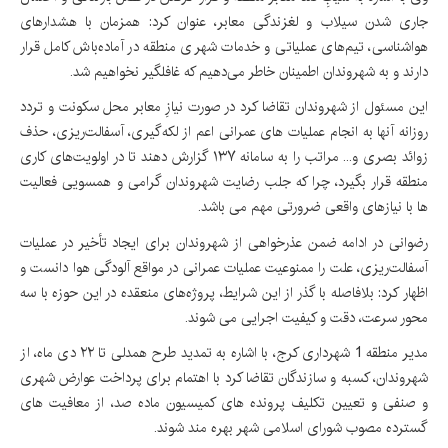
جاری شدن سیلاب و لغزندگی معابر، عنوان کرد: همزمان با هشدارهای
هواشناسی، تیم‌های عملیاتی و خدمات شهری منطقه در آماده‌باش کامل قرار
دارند و به شهروندان اطمینان خاطر می‌دهیم که غافلگیر نخواهیم شد.
این مسئول از شهروندان تقاضا کرد در صورت نیازِ معابر محل سکونت و تردد
روزانه آنها به انجام عملیات های عمرانی اعم از لکه‌گیری، آسفالت‌ریزی، حذف
زوائد بصری و... مراتب را به سامانه ۱۳۷ گزارش دهند تا در اولویت‌های کاری
منطقه قرار بگیرد، چرا که جلب رضایت شهروندان گرامی و همسویی فعالیت
ها با نیازهای واقعی ضرورتی مهم می باشد.
رضوانی در ادامه ضمن عذرخواهی از شهروندان برای ایجاد تأخیر در عملیات
آسفالت‌ریزی، علت را ممنوعیت عملیات عمرانی در مواقع آلودگی هوا دانست و
اظهار کرد: بلافاصله با گذر از این شرایط، پروژه‌های منعقده در این حوزه با سه
محور سرعت، دقت و کیفیت اجرایی می شوند.
مدیر منطقه 1 شهرداری کرج، با اشاره به تمدید طرح همدلی تا ۲۲ دی ماه، از
شهروندان، کسبه و سازندگان تقاضا کرد با اهتمام برای پرداخت عوارض شهری
و صنفی و تعیین تکلیف پرونده های کمیسیون ماده صد، از معافیت های
گسترده مصوب شورای اسلامی شهر بهره مند شوند.