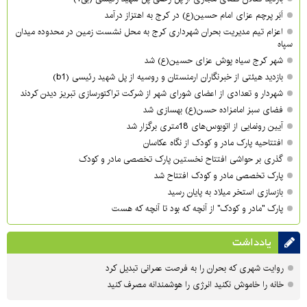
اَبَر پرچم عزای امام حسین(ع) در کرج به اهتزاز درآمد
اعزام تیم مدیریت بحران شهرداری کرج به محل نشست زمین در محدوده میدان
سپاه
شهر کرج سیاه پوش عزای حسین(ع) شد
بازدید هیئتی از خبرنگاران ارمنستان و روسیه از پل شهید رئیسی (b1)
شهردار و تعدادی از اعضای شورای شهر از شرکت تراکتورسازی تبریز دیدن کردند
فضای سبز امامزاده حسن(ع) بهسازی شد
آیین رونمایی از اتوبوس‌های 18متری برگزار شد
افتتاحیه پارک مادر و کودک از نگاه عکاسان
گذری بر حواشی افتتاح نخستین پارک تخصصی مادر و کودک
پارک تخصصی مادر و کودک افتتاح شد
بازسازی استخر میلاد به پایان رسید
پارک "مادر و کودک" از آنچه که بود تا آنچه که هست
یادداشت
روایت شهری که بحران را به فرصت عمرانی تبدیل کرد
خانه را خاموش نکنید انرژی را هوشمندانه مصرف کنید