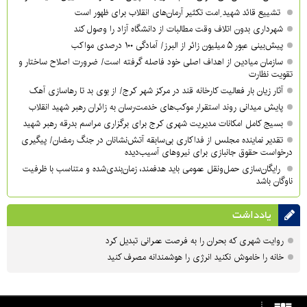
تشییع قائد شهید ِامت تکثیر آرمان‌های انقلاب برای ظهور است
شهرداری بدون اتلاف وقت مطالبات از دانشگاه آزاد را وصول کند
پیش‌بینی عبور ۵ میلیون زائر از البرز/ آمادگی ۱۰۰ درصدی مواکب
سازمان میادین از اهداف اصلی خود فاصله گرفته است/ ضرورت اصلاح ساختار و
تقویت نظارت
آثار زیان بار فعالیت کارخانه قند در مرکز شهر کرج/ از بوی بد تا رهاسازی آهک
پایش میدانی روند استقرار موکب‌های خدمت‌رسان به زائران رهبر شهید انقلاب
بسیج کامل امکانات مدیریت شهری کرج برای برگزاری مراسم بدرقه رهبر شهید
تقدیر نماینده مجلس از فداکاری بی‌سابقه آتش‌نشانان در جنگ رمضان/ پیگیری
درخواست حقوق جانبازی برای نیروهای آسیب‌دیده
رایگان‌سازی حمل‌ونقل عمومی باید هدفمند، زمان‌بندی‌شده و متناسب با ظرفیت
ناوگان باشد
یادداشت
روایت شهری که بحران را به فرصت عمرانی تبدیل کرد
خانه را خاموش نکنید انرژی را هوشمندانه مصرف کنید