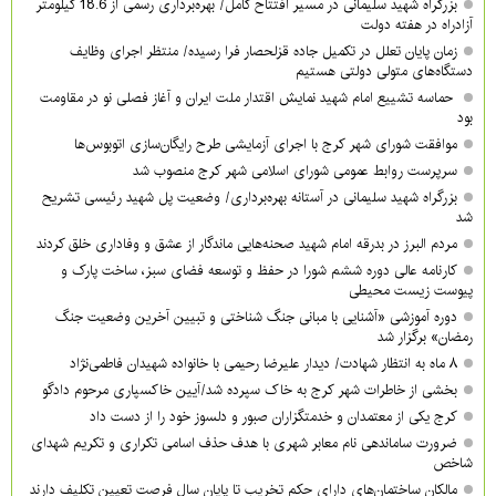
بزرگراه شهید سلیمانی در مسیر افتتاح کامل/ بهره‌برداری رسمی از 18.6 کیلومتر
آزادراه در هفته دولت
زمان پایان تعلل در تکمیل جاده قزلحصار فرا رسیده/ منتظر اجرای وظایف
دستگاه‌های متولی دولتی هستیم
حماسه تشییع امام شهید نمایش اقتدار ملت ایران و آغاز فصلی نو در مقاومت
بود
موافقت شورای شهر کرج با اجرای آزمایشی طرح رایگان‌سازی اتوبوس‌ها
سرپرست روابط عمومی شورای اسلامی شهر کرج منصوب شد
بزرگراه شهید سلیمانی در آستانه بهره‌برداری/ وضعیت پل شهید رئیسی تشریح
شد
مردم البرز در بدرقه امام شهید صحنه‌هایی ماندگار از عشق و وفاداری خلق کردند
کارنامه عالی دوره ششم شورا در حفظ و توسعه فضای سبز، ساخت پارک و
پیوست زیست محیطی
دوره آموزشی «آشنایی با مبانی جنگ شناختی و تبیین آخرین وضعیت جنگ
رمضان» برگزار شد
۸ ماه به انتظار شهادت/ دیدار علیرضا رحیمی با خانواده شهیدان فاطمی‌نژاد
بخشی از خاطرات شهر کرج به خاک سپرده شد/آیین خاکسپاری مرحوم دادگو
کرج یکی از معتمدان و خدمتگزاران صبور و دلسوز خود را از دست داد
ضرورت ساماندهی نام‌ معابر شهری با هدف حذف اسامی تکراری و تکریم شهدای
شاخص
مالکان ساختمان‌های دارای حکم تخریب تا پایان سال فرصت تعیین تکلیف دارند