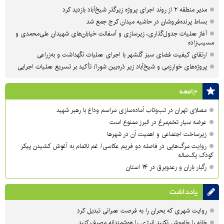
مدیر منطقه ۲ از روند اجرای پروژه زیرگذر شیخ‌آباد بازدید کرد
بساط پرنده‌فروشان در حاشیه میدان کرج جمع شد
آغاز عملیات جدول‌گذاری، زیرسازی و آسفالت خیابان‌های شهیدان علی‌محمدی و
مسیب‌زاده
ارتقای کیفیت فضای سبز گلشهر با اجرای عملیات نگهداشت و به‌زراعی
پروژه‌های خوارزمی و شیخ‌آباد زیر ذره‌بین شورا/ تأکید بر تسریع عملیات اجرایی
جامعه
مصلای تهران در تب‌وتاب آماده‌سازی مراسم وداع با رهبر شهید
عرضه سیار تخم‌مرغ در البرز ممنوع است
زیرساخت اجتماعی و اهمیت آن در شهرها
روایت مرگ‌هایی در فاصله دو فریم عکاسی/ غم ناتمام به آغوش کشیدن پیکر
کودک یک‌ساله
رگبار باران و رعدوبرق در ۱۴ استان
یادداشت
روایت شهری که بحران را به فرصت عمرانی تبدیل کرد
خانه را خاموش نکنید انرژی را هوشمندانه مصرف کنید