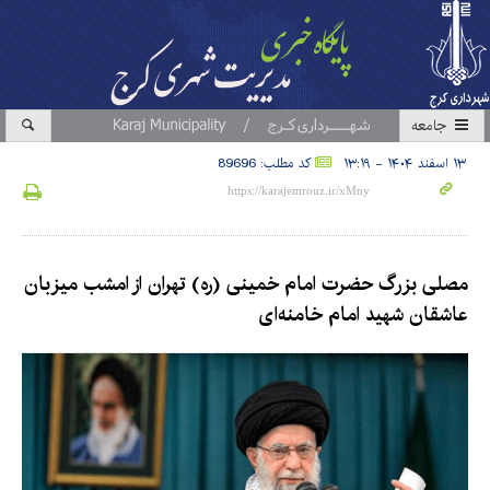
جامعه
۱۳ اسفند ۱۴۰۴ - ۱۳:۱۹
کد مطلب: 89696
‌مصلی بزرگ حضرت امام خمینی (ره) تهران از امشب میزبان
عاشقان شهید امام خامنه‌ای