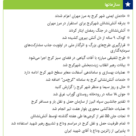
سازمان‎ها
خادمان ایمنی شهر کرج به مرز مهران اعزام شدند
بدرقه آتش‌نشانان شهرکرج برای استقرار در مرز مهران
آتش‌نشانان در جنگ رمضان ایثار کردند
کودک ۹ ساله از دل آتش بیرون کشیده شد
قرارگیری طرح‌های بزرگ و اثرگذار ملی در اولویت‌ جذب مشارکت‌های
سرمایه‌گذاری
طرح تلفیقی مبارزه با آفات گیاهی در فضای سبز کرج اجرا می‌شود
بیانات رهبر انقلاب زینت‌بخش شهرکرج شد
عملیات بهسازی و ساماندهی آسفالت معابر سطح شهر کرج ادامه دارد
خدمات آتش‌نشانی کرج به سامانه "کرج‌من" اضافه شد
حال و روز سیما و منظر شهر کرج را گزارش کنید
جوان ۱۸ ساله در رودخانه روستای گوراب غرق شد
تقدیر جانشین سپاه البرز از سازمان حمل و نقل بار و مسافر کرج
عملیات خط‌کشی محوری بلوار هفت تیر انجام شد
نجات جان ۵۵ نفر از کرجی‌ها طی هفته گذشته توسط آتش‌نشانان
تمام ظرفیت حمل و نقل کرج در مراسم وداع و تشییع رهبر شهید استفاده شد
پذیرایی از زائرین وداع با آقای شهید ایران