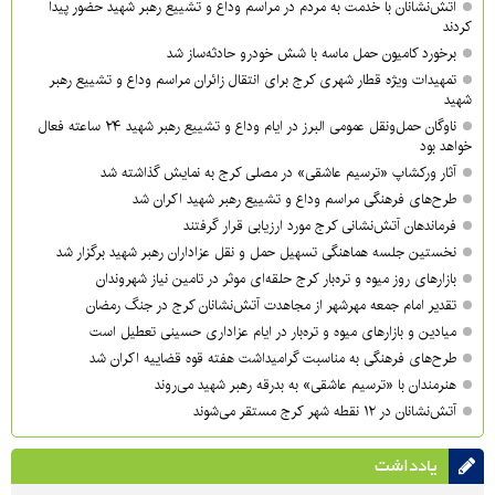
آتش‌نشانان با خدمت به مردم در مراسم وداع و تشییع رهبر شهید حضور پیدا
کردند
برخورد کامیون حمل ماسه با شش خودرو حادثه‌ساز شد
تمهیدات ویژه قطار شهری کرج برای انتقال زائران مراسم وداع و تشییع رهبر
شهید
ناوگان حمل‌ونقل عمومی البرز در ایام وداع و تشییع رهبر شهید ۲۴ ساعته فعال
خواهد بود
آثار ورکشاپ «ترسیم عاشقی» در مصلی کرج به نمایش گذاشته شد
طرح‌های فرهنگی مراسم وداع و تشییع رهبر شهید اکران شد
فرماندهان آتش‌نشانی کرج مورد ارزیابی قرار گرفتند
نخستین جلسه هماهنگی تسهیل حمل و نقل عزاداران رهبر شهید برگزار شد
بازارهای روز میوه و تره‌بار کرج حلقه‌ای موثر در تامین نیاز شهروندان
تقدیر امام جمعه مهرشهر از مجاهدت آتش‌نشانان کرج در جنگ رمضان
میادین و بازارهای میوه و تره‌بار در ایام عزاداری حسینی تعطیل است
طرح‌های فرهنگی به مناسبت گرامیداشت هفته قوه قضاییه اکران شد
هنرمندان با «ترسیم عاشقی» به بدرقه رهبر شهید می‌روند
آتش‌نشانان در ۱۲ نقطه شهر کرج مستقر می‌شوند
یادداشت