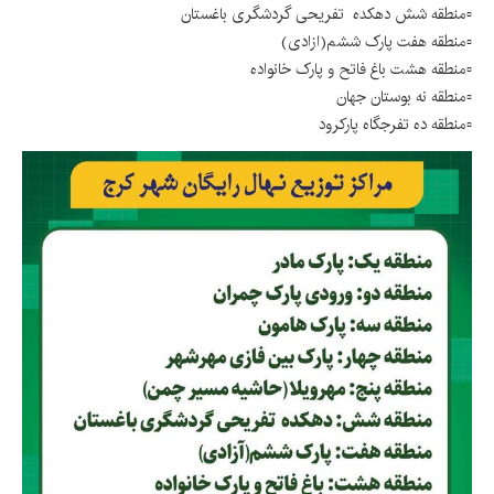
▫️منطقه شش دهکده تفریحی گردشگری باغستان
▫️منطقه هفت پارک ششم(ازادی)
▫️منطقه هشت باغ فاتح و پارک خانواده
▫️منطقه نه بوستان جهان
▫️منطقه ده تفرجگاه پارکرود