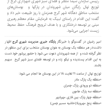
رییس سازمان سیما منظر و فضای سبز شهری شهرداری کرج از
توزیع نهال رایگان میان شهروندان در پارکها و بوستان‌های
منتخب مناطق دهگانه شهر کرج همزمان با روز طبیعت خبر داد و
گفت: این اقدام در راستای لبیک به فرمایش مقام معظم رهبری
مبنی بر توسعه درختکاری و با هدف ترویج فرهنگ حفظ محیط
زیست اجرایی می‌شود.
امیر رضیان در گفت‌وگو با خبرنگار
پایگاه خبری مدیریت شهری کرج
اظهار
داشت:در هر منطقه یک بوستان به عنوان بوستان منتخب برای این منظور در
نظر گرفته شده و از همه شهروندان دعوت می شود با حضور پرشور خود دست
به این اقدام پسندیده و نیکو زده و در توسعه فضای سبز شهر کرج سهیم
باشند.
توزیع نهال از ساعت ١١ لغایت ١٨ در این بوستان ها انجام می شود:
▫️منطقه یک پارک مادر
▫️منطقه دو ورودی پارک چمران
▫️منطقه سه پارک هامون
▫️منطقه چهار پارک بین فازی مهرشهر
▫️منطقه پنج مهرویلا(حاشیه مسیر چمن)