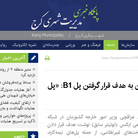
سازمان‌ها
جامعه
فرهنگ و هنر
ورزشی
چندرسانه‌ای
نشریه الکترونیک
روای
آخرین اخبار
مدیر منطقه
بازدید کرد
بساط پرنده‌فروشان 
واکنش رئیس دستگاه دیپلماسی ایران به هدف قرار گرفتن پل B1: «پل
آغاز عملیات جدول‌گذ
خیابان‌های شهیدان علی
ارتقای کیفیت فضای 
عملیات نگهداشت و به‌زر
پروژه‌های خوارزمی و ش
عراقچی وزیر امور خارجه کشورمان در شبکه
تأکید بر تسریع عملیات
عی ایکس (توئیتر سابق) نوشت: هدف قرار دادن
ت‌های غیرنظامی، از جمله پل‌های نیمه‌کاره،
جامعه