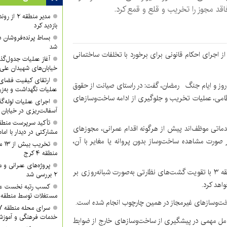
اقد مجوز را تخریب و قلع و قمع کرد.
مدیر منطقه
بازدید کرد
بساط پرنده‌فروشان 
شد
ز اجرای احکام قانونی برای برخورد با تخلفات ساختمانی
آغاز عملیات جدول‌گذ
خیابان‌های شهیدان علی
ارتقای کیفیت فضای 
وروز و ایام جنگ رمضان، گفت: در راستای صیانت از حقوق
عملیات نگهداشت و به‌زر
ظامی، عملیات تخریب و جلوگیری از ادامه ساخت‌وسازهای
اجرای عملیات لوله‌گ
آسفالت‌ریزی در خیابان
ماتی موظف‌اند پیش از هرگونه اقدام عمرانی، مجوزهای
مشارکتی در دیدار با ام
 صورت مشاهده ساخت‌وساز بدون پروانه یا مغایر با آن،
تخر
منطقه ۴ کرج
پروژه‌های عمرانی و
صفدری تأکید کرد: حوزه پیشگیری و رفع تخلفات شهری منطقه ۳ با تقویت گشت‌های نظارتی به‌صورت شبانه‌روزی بر
۲ بررسی شد
اهد کرد.
کسب رتبه نخست عمل
مستغلات توسط منطقه ۲ شهرداری کرج
خت‌وسازهای غیرمجاز در همین چارچوب انجام شده است.
خدمات فرهنگی و آموزش
 را عامل مهمی در پیشگیری از ساخت‌وسازهای خارج از ضوابط