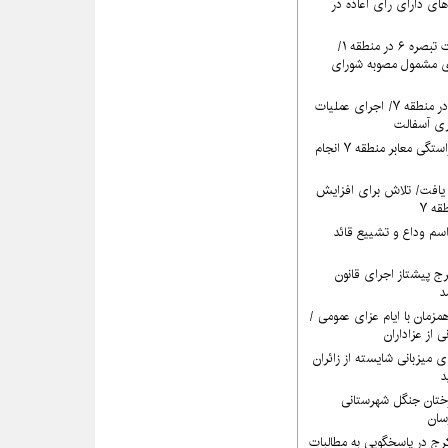
های دارای رأی اعاده در
ادامه برگزاری جلسات تبصره ۶ در منطقه ۱/
ای مشمول مصوبه شورای
تداوم بهسازی معابر در منطقه ۷/ اجرای عملیات
ری آسفالت
اقدام مستمر برای آراستگی معابر منطقه ۷ انجام
یافت/ تلاش برای افزایش
ه ۷
سم وداع و تشییع قائد
ری کرج پیشتاز اجرای قانون
د
اه‌پوشی منطقه ۷ همزمان با ایام عزای عمومی /
ی از عزاداران
ات منطقه ۵ برای میزبانی شایسته از زائران
د
رختان جنگل شهرستانی
خشش منطقه ۴ کرج در پاسخگویی به مطالبات