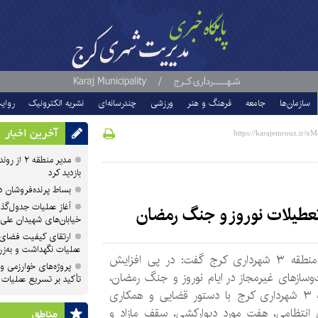
سازمان‌ها
جامعه
فرهنگ و هنر
ورزشی
چندرسانه‌ای
نشریه الکترونیک
روای
آخرین اخبار
مدیر منطقه
بازدید کرد
بساط پرنده‌فروشان 
آغاز عملیات جدول‌گذ
تعطیلات نوروز و جنگ رمضان
خیابان‌های شهیدان علی
ارتقای کیفیت فضای 
عملیات نگهداشت و به‌زر
مدیر منطقه ۳ شهرداری کرج گفت: در پی افزایش
پروژه‌های خوارزمی و ش
سازهای غیرمجاز در ایام نوروز و جنگ رمضان،
تأکید بر تسریع عملیات
منطقه ۳ شهرداری کرج با دستور قضایی و همکاری
 انتظامی، هفت مورد دیوارکشی، سقف مازاد و
مناطق