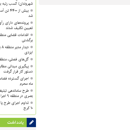
شهروندان/ کسب رتبه برتر 
شد
تعیین تکلیف شدند
برگشتی
دی
ایزدی
گل‌های فصلی، منطقه ۱۰ را زیباتر کر
دستور کار قرار گرفت
اجرای گسترده فضاسا
ماه محرم
طرح ساماندهی تبلیغ
بصری در منطقه ۹ اجرا شد
تداوم اجرای طرح پا
۱۰ کرج
یادداشت