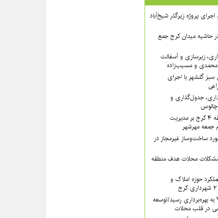
 ۲ از روند اجرای پروژه زیرگذر شیخ‌آباد
در حاشیه میدان کرج جمع
اری، زیرسازی و آسفالت
‌محمدی و مسیب‌زاده
سبز گلشهر با اجرای
اعی
ذاری، جدول‌گذاری و
 چالوس
تأکید سرپرست منطقه ۴ کرج بر مدیریت
ام جمعه مهرشهر
یب بیش از ۱۳ مورد ساخت‌وساز غیرمجاز در
 مشکلات محلات هدف منطقه
کرد حوزه املاک و
سرای محله منطقه ۷ به بهره‌برداری رسید/توسعه
ی در قلب محلات