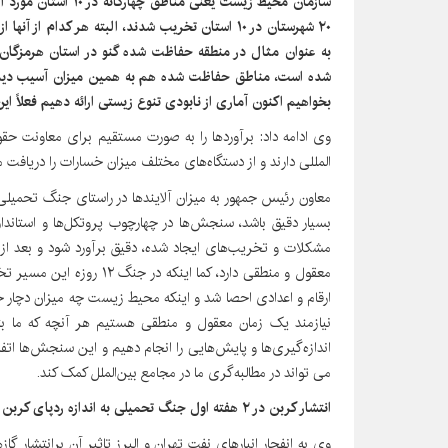
سازمان محیط زیست یعنی
۲۰ شهرستان در ۱۰ استان تخریب شدند، البته هر کدام 
شده است، مناطق حفاظت شده هم به همین میزان آسیب دیدند 
بخواهیم اکنون آماری از نابودی تنوع زیستی ارائه دهیم فعلاً ای
وی ادامه داد: برآوردها را به صورت مستقیم برای معاونت ح
المللی دارند و از دستگاه‌های مختلف میزان خسارات را دریافت م
معاون رئیس جمهور به میزان آلایندها در راستای جنگ تحمیلی سو
بسیار دقیق باشد، سنجش‌ها در چهارچوب پروتکل‌ها و استاندار
مشکلات و تخریب‌های ایجاد شده، دقیق برآورد شود و بعد از آن
معقول و منطقی دارد، کما این
ارقام و اعدادی احصا شد و اینکه محیط زیست چه میزان دچار
نیازمند یک زمان معقول و منطقی هستیم هر آنچه که ما ب
اندازه‌گیری‌ها و پایش‌هایی را انجام دهیم و این سنجش‌ها اتفا
می تواند در مطالبه‌گری ما در مجامع بین‌الملل کمک کند.
انتشار کربن در ۲ هفته اول جنگ تحمیلی به اندازه ردپای کربن ۶۰ کشور
وی به انفجار انبارهای نفت تهران و البرز تاثیر آن برانتشار 