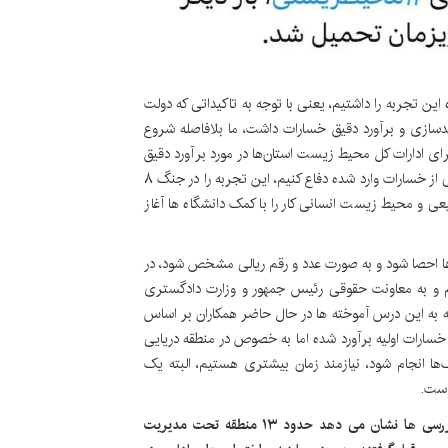
ه میزان خسارات به خلیج فارس گفت: در جنگ ۱۲ روزه این تجربه را داشتیم، یعنی با توجه به تاکیداتی که دولت
ازی و برآورد دقیق خسارات داشت، ما بلافاصله شروع
رای ادارات کل محیط زیست استان‌ها در مورد برآورد دقیق
خسارات که بتوانیم با یک ادله قوی و متقن در محاکم بین‌المللی از خسارات وارد شده دفاع کنیم، این تجربه را در جنگ ۸
در ۲ حوزه محیط زیست طبیعی و محیط زیست انسانی کار را با کمک دانشگاه ها آغاز
دها احصا شود و به صورت عدد و رقم ریالی مشخص شود، در
م و به معاونت حقوقی رئیس جمهور و وزارت دادگستری
جه به این درس‌ آموخته ها در حال حاضر همکاران بر اساس
، خسارات اولیه برآورد شده اما به خصوص در منطقه دریایی
گ‌ها انجام شود، نیازمند زمان بیشتری هستیم، البته یک
است.
بررسی ها نشان می دهد حدود ۱۳ منطقه تحت مدیریت