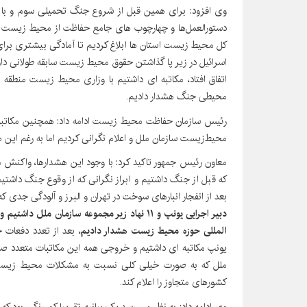
دستورالعمل‌ها و چهارچوب های جامع حفاظت از محیط زیست را
کل محیط زیست استان ها ابلاغ کردیم تا آمادگی بیشتری برای م
اسرائیل در زیر پا گذاشتن حقوق محیط زیست سابقه طولانی دارن
اتفاق افتاد، مکاتبه ای داشتیم با وزاری محیط زیست منط
محیطی جنگ هشدار دادیم.
رئیس سازمان حفاظت محیط زیست ادامه داد: همچنین مکاتبه ای
محیط‌زیست سازمان ملل و اعلام نگرانی کردیم اما به رغم این ه
معاون رئیس جمهور تاکید کرد: با وجود این هشدارها، واکنش مج
که قبل از جنگ داشتیم و ابراز نگرانی که از وقوع جنگ داشتی
بعد از انفجار انبارهای سوخت در تهران و البرز و آلودگی جدی که
دبیر اجرایی یونپ و ۱۱ نهاد زیر مجموعه سازمان
المللی حوزه محیط زیست هشدار دادیم
، بعد از تعدد دفعات 
یونپ مکاتبه ای داشتیم و خروجی همه این مکاتبات متعدد صرفا
ملل که به صورت خیلی کلی نسبت به مشکلات محیط زیستی ک
کشورهای متجاوز را اعلام کند.
وی ادامه داد: به نظر می رسد یک بیانیه تقریبا کم رنگی بود که صر