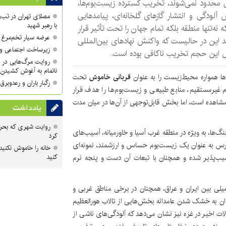
 محدود نمی‌شوند، تخریب گسترده زیست‌بوم‌ها،
 آلودگی و انتشار گازهای گلخانه‌ای، پیامدهایی
مصلای تهران در تب‌و
با رهبر شهید
 نه‌تنها منطقه بلکه تمام جهان را تحت تأثیر قرار
عرضه سیار تخم‌مرغ د
 این در حالیست که واکنش نهادهای بین‌المللی
زیرساخت اجتماعی و 
ل این حجم تخریب ناکافی بوده است.
روایت مرگ‌هایی در 
ناتمام به آغوش کشیدن 
ها همواره محیط‌زیست را به‌ عنوان
قربانی خاموش
تحت
رگبار باران و رعدوبرق در ۱۴ 
م غیرمستقیم، منابع طبیعی و زیست‌بوم‌ها را هدف قرار
شاهده است، اما بخش قابل‌توجهی از آن‌ها در میان‌ مدت
یادداشت
روایت شهری که بحرا
‌ها، به‌ ویژه در منطقه غرب آسیا و خاورمیانه، آسیب‌های
کرد
ارس به‌ عنوان یک زیست‌بوم حساس و ارزشمند، نمونه‌ای
خانه را خاموش نکنید
ب‌پذیر شده و همچنان با تبعات آن دست‌ و پنجه نرم
کنید
میلی بین ایران و عراق، همچنان در برخی مناطق غربی و
ان به خشک‌ شدن عامدانه بخش‌هایی از تالاب هورالعظیم
حولات اخیر در غزه نیز نشان می‌دهد که آلودگی‌های ناشی از