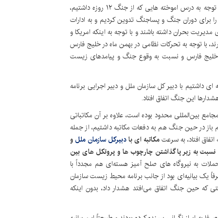
وی افزود: برای همین قبل از شروع جنگ تحمیلی سوم و با توجه به درس اموخته هایی که از جنگ ۱۲ روزه داشتیم،
 برای دوران جنگ و پساجنگ تدوین کردیم و به ادارات
دیریت بحران داشته باشند و با توجه به اینکه امریکا و
د، با توجه به تحرکات نظامی در بهمن ماه در خلیج فارس
قه خلیج فارس و نسبت به وقوع جنگ و پیامدهای زیست
 داشتیم با دبیر کل سازمان ملل و دبیر اجرایی برنامه
شدارها این جنگ اتفاق افتاد.
امع بین‌المللی محدود بوده است، علاوه بر آن مکاتباتی
م باز در حین جنگ هم به دفعات مکاتبه داشتیم، از جمله
 اتفاق افتاد، به سرعت
مکاتبه ای با
دبیرکل سازمان ملل
و
 ملل داشتیم و نسبت به زیر پا گذاشتن چارچوب ها و پروتکل های بین
حملات به نیروگاه های صلح آمیز هسته‌ای هم مجدداً با
ً یک بیانیه‌ای بود از جانب برنامه محیط زیست سازمان
ه حین جنگ اتفاق می‌افتد هشدار داد، بدون اینکه
فا به ابراز نگرانی بسنده کرده بودند و طبیعتاً این بیانیه