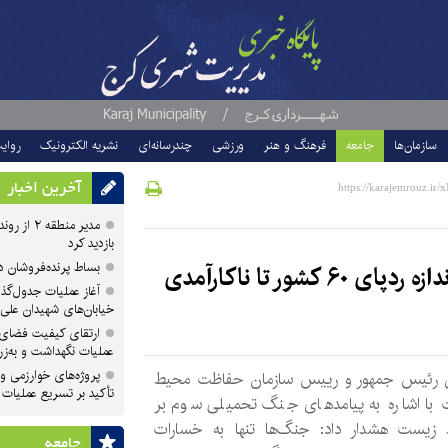
سازمان‌ها
جامعه
فرهنگ و هنر
ورزشی
چندرسانه‌ای
نشریه الکترونیک
روای
آخرین اخبار
مدیر منطقه
بازدید کرد
بساط پرنده‌فروشان 
جنگ و محیط‌زیست/ انتشار کربن به اندازه ردپای ۶۰ کشور تا ناکارآمدی
آغاز عملیات جدول‌گذ
خیابان‌های شهیدان علی
ارتقای کیفیت فضای 
عملیات نگهداشت و به‌زر
پروژه‌های خوارزمی و ش
 رئیس جمهور و رییس سازمان حفاظت محیط
تأکید بر تسریع عملیات
با اشاره به پیامدهای جنگ تحمیلی سوم بر
زیست هشدار داد: جنگ‌ها تنها به خسارات
جامعه