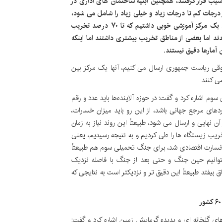
 مناطق چهارگانه در ۱۰ استان مورد آسیب قرار گرفتند، همچنین ابنیه ساختمان های اداری در
از آنها از درجات کم تا درجات زیاد و خیلی زیاد را شامل می شود،
به عنوان مثال در منطقه حفاظت شده گنو در استان هرمزگان یک مرکز آموزشی خوبی داشتیم که تا ۷۰ درصد تخریب
اما بعضی از مناطق تخریب بیشتری داشتند اما اینکه
ن آمارها دقیق نیستند.
قوقی ریاست جمهوری ارسال می کنیم، آنها یک مرکز بین
ی کنند.
م اشاره کرد و گفت: در حوزه آلاینده‌ها باید عدد و رقم
دهای مرجع جهانی باشد، از این رو باید میزان خسارات،
 نهایی و ارسال می شود، طبیعتاً این روند نیاز به زمان
که در جنگ ۱۲ روزه این مسیر تخریب زیستگاه ها را طی کردیم و به نتیجه رسیدیم، یعنی
 خسارت اقتصادی شد، برای جنگ تحمیلی سوم هم طبیعتاً
توانیم حین جنگ و حتی بعد از جنگ با فاصله نزدیک
ق بیفتد طبیعتاً این دقیق تر و نزدیکتر است به نتایجی که
گازهای گلخانه ای و پدیده گرمایش زمین اشاره کرد و گفت: