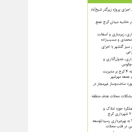
 ۲ از روند اجرای پروژه زیرگذر شیخ‌آباد
در حاشیه میدان کرج جمع
اری، زیرسازی و آسفالت
‌محمدی و مسیب‌زاده
سبز گلشهر با اجرای
اعی
ذاری، جدول‌گذاری و
 چالوس
تأکید سرپرست منطقه ۴ کرج بر مدیریت
ام جمعه مهرشهر
یب بیش از ۱۳ مورد ساخت‌وساز غیرمجاز در
 مشکلات محلات هدف منطقه
کرد حوزه املاک و
سرای محله منطقه ۷ به بهره‌برداری رسید/توسعه
ی در قلب محلات