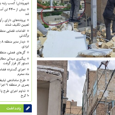
شهروندان/ کسب رتبه برتر 
شد
تعیین تکلیف شدند
برگشتی
دی
ایزدی
گل‌های فصلی، منطقه ۱۰ را زیباتر کر
دستور کار قرار گرفت
اجرای گسترده فضاسا
ماه محرم
طرح ساماندهی تبلیغ
بصری در منطقه ۹ اجرا شد
تداوم اجرای طرح پا
۱۰ کرج
یادداشت