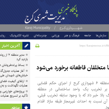
سازمان‌ها
جامعه
فرهنگ و هنر
ورزشی
چندرسانه‌ای
نشریه الکترونیک
روای
آخرین اخبار
مدیر منطقه
بازدید کرد
بساط پرنده‌فروشان 
ا متخلفان قاطعانه برخورد می‌شود
آغاز عملیات جدول‌گذ
خیابان‌های شهیدان علی
ارتقای کیفیت فضای 
مدیر منطقه ۶ شهرداری کرج از اجرای حکم قضایی
عملیات نگهداشت و به‌زر
بر تخریب یک واحد ساختمانی در منطقه
پروژه‌های خوارزمی و ش
بالا خبر داد که با وجود سابقه تخریب قبلی،
تأکید بر تسریع عملیات
آن نسبت به احداث غیرمجاز طبقه مازاد اقدام
ود.
مناطق