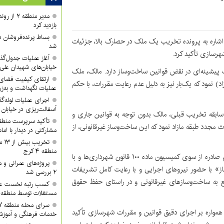
مدیر منطقه
بازدید کرد
بساط پرنده‌فروشان 
 اشاره به پرونده تخریب یک ملک در حصارک بالا، جزئیات
شد
شهرسازی تأکید کرد.
آغاز عملیات جدول‌گذ
خیابان‌های شهیدان علی
لک پیشینه‌ای در نقض قوانین ساخت‌وساز دارد. مالک، ملک
ارتقای کیفیت فضای 
د) نمود که یک‌بار نیز به دلیل عدم رعایت مقررات، با حکم
عملیات نگهداشت و به‌زر
اجرای عملیات لوله‌گ
آسفالت‌ریزی در خیابان
سابقه تخریب قبلی، مالک بدون توجه به قوانین جاری و
 مجدد طبقه مازاد نمود که این ساخت‌وساز غیرقانونی، از
مشارکتی در دیدار با ام
تخر
منطقه ۴ کرج
مدیر منطقه ۶ با اشاره به عملیات اجرایی افزود: بر اساس حکم صادره از سوی کمیسیون ماده ۱۰۰ قانون شهرداری‌ها و با
پروژه‌های عمرانی و
ع‌وقمع بنای غیرمجاز» با حضور نیروهای اجرایی و با رعایت کامل تشریفات
۲ بررسی شد
طع به ساخت‌وسازهای غیرقانونی و در راستای حفظ حقوق
کسب رتبه نخست عمل
مستغلات توسط منطقه ۲ شهرداری کرج
ین مقام مسئول همچنین خاطرنشان کرد: شهرداری منطقه ۶ همواره بر اجرای دقیق قوانین و مقررات شهرسازی تأکید
خدمات فرهنگی و آموزش