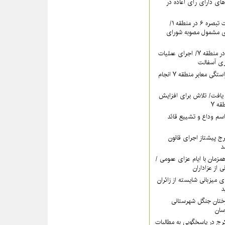
های دارای رأی اعاده در
ادامه برگزاری جلسات تبصره ۶ در منطقه ۱/
ای مشمول مصوبه شورای
تداوم بهسازی معابر در منطقه ۷/ اجرای عملیات
ری آسفالت
اقدام مستمر برای آراستگی معابر منطقه ۷ انجام
یافت/ تلاش برای افزایش
ه ۷
سم وداع و تشییع قائد
ری کرج پیشتاز اجرای قانون
د
اه‌پوشی منطقه ۷ همزمان با ایام عزای عمومی /
ی از عزاداران
ات منطقه ۵ برای میزبانی شایسته از زائران
د
رختان جنگل شهرستانی
خشش منطقه ۴ کرج در پاسخگویی به مطالبات