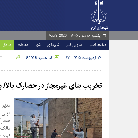
یکشنبه ۱۸ مرداد ۱۴۰۵ -
Aug 9, 2026
صفحه اصلی
عناوین کلی
شهرداری
شورا
معاونت
مناطق
۲۷ اردیبهشت ۱۴۰۵ - ۱۰:۲۲
کد مطلب: 89958
تخریب بنای غیرمجاز در حصارک بالا/ ب
مبنی 
حصارک 
مالک 
کرده ب