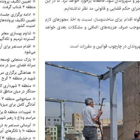
 و شهروندان شود، قاطعانه برخورد خواهد کرد. ما در این
تعیین تکلیف پرونده‌
منطقه ۲ شتاب گرفت
اجرای حکم قضایی و قانونی مد نظر نداشته‌ایم.
رد پیش از هرگونه اقدام برای ساخت‌وساز، نسبت به اخذ مجوزهای لازم
تعیین تکلیف پرونده‌ه
امنیت کشور
 که موجب صرف هزینه‌های اضافی و مشکلات بعدی خواهد
گسترده ترمیم و لکه‌گی
و راهنمایی لازم به شهروندان در چارچوب قوانین و مقررات است.
می‌شود
پارک سنجابی توسعه 
سرانه فضای سبز در منطق
هماهنگی برگزاری مرا
شهید در منطقه ۲ کرج
منطقه ۲ شهردا
حدنگار در میان مناطق ش
سی
آمادگی کامل برای میزبان
تمهید
مراسم وداع با رهبر شهی
آبرسانی مستمر به د
منطقه ۱۰ با تانکرهای آبرسان
در