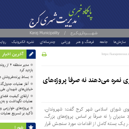
سازمان‌ها
جامعه
فرهنگ و هنر
ورزشی
چندرسانه‌ای
نشریه الکترونیک
روای
آخرین اخبار
مدیر منطقه
بازدید کرد
بساط پرنده‌فروشان 
نمره می‌دهند نه صرفا پروژه‌های
آغاز عملیات جدول‌گذ
خیابان‌های شهیدان علی
ارتقای کیفیت فضای 
عملیات نگهداشت و به‌زر
پروژه‌های خوارزمی و ش
ی شورای اسلامی شهر کرج گفت: شهروندان،
تأکید بر تسریع عملیات
 مدیران را نه صرفاً بر اساس پروژه‌های بزرگ،
در یک بسته کامل از اقدامات مورد سنجش قرار
شورا