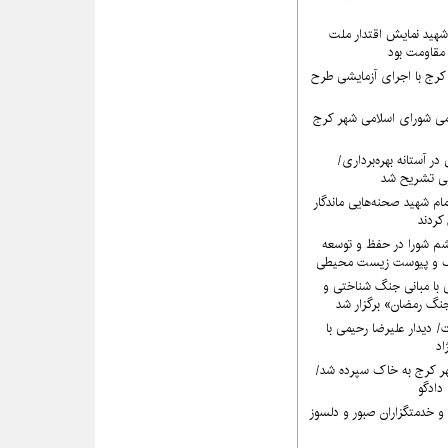
هید نمایش اقتدار ملت
 مقاومت بود
رج با اجرای آزمایشی طرح
ی شورای اسلامی شهر کرج
در آستانه بهره‌برداری/
ی تشریح شد
امام شهید صحنه‌هایی ماندگار
کردند
شم شورا در حفظ و توسعه
ک و پیوست زیست محیطی
 با مبانی جنگ شناختی و
گ رمضان» برگزار شد
دت/ دیدار علیرضا رحیمی با
اد
ر کرج به خاک سپرده شد/
دادگو
و خدمتگزاران صبور و دلسوز