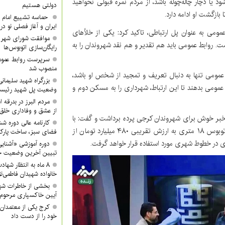
یا دچار چاله‌چوله باشد، از مردم نمره قبولی نخواهید
دولتی هستیم
ازگشت او ادامه دارد.
حماسه تشییع امام ش
ایران و آغاز فصلی نو در
ی به عنوان پل ارتباطی، تاکید کرد: یکی از خلأهای
موافقت شورای شهر ک
ت. روابط عمومی باید هم تقدیر و هم نقد شهروندان را به
رایگان‌سازی اتوبوس‌ها
سرپرست روابط عموم
منصوب شد
عمومی تنها به دنبال تعریف و تمجید از شخص او باشد،
بزرگراه شهید سلیمانی 
ط عمومی بدهند تا این ارتباط، شهرداری را به مسکن دوم و
وضعیت پل شهید رئیس
مردم البرز در بدرقه 
از عشق و وفاداری خلق 
خبر خوش برای شهروندان کرجی پرده برداشت و گفت: با
کارنامه عالی دوره ش
مصوبه شورای اسلامی شهر و پیگیری شهرداری، ۱۲ دستگاه اتوبوس ۱۸ متری به ارزش تقریبی ۴۸۰ میلیارد تومان از
فضای سبز، ساخت پار
 در خطوط شهری مورد استفاده قرار خواهد گرفت.
دوره آموزشی «آشنایی
تبیین آخرین وضعیت جن
۸ ماه به انتظار شها
خانواده شهیدان فاطمی‌نژ
بخشی از خاطرات شه
آیین خاکسپاری مرحوم 
کرج یکی از معتمدان 
خود را از دست داد