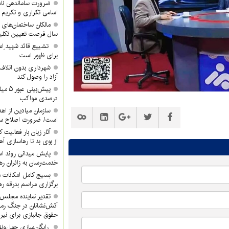
ضرورت ساماندهی نام
اسامی تکراری و تکری
مالکان ساختمان‌های 
سال فرصت تعیین تکلیف
تشییع قائد شهید ِام
برای ظهور است
شهرداری بدون اتلاف 
آزاد را وصول کند
درصدی مواکب
سازمان میادین از اه
است/ ضرورت اصلاح ساخ
آثار زیان بار فعالیت 
از بوی بد تا رهاسازی 
پایش میدانی روند اس
خدمت‌رسان به زائران ره
بسیج کامل امکانات 
برگزاری مراسم بدرقه ره
تقدیر نماینده مجلس 
آتش‌نشانان در جنگ رم
حقوق جانبازی برای نیر
رایگان‌سازی حمل‌ونق