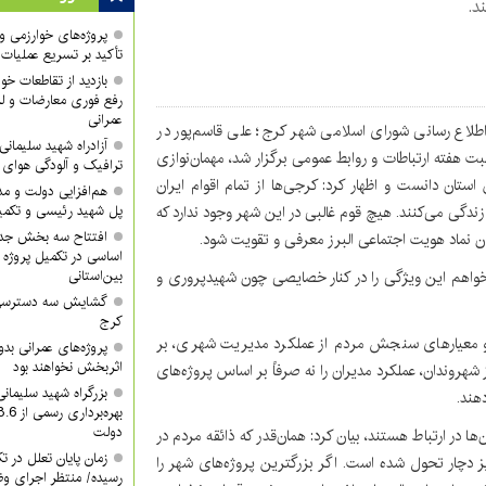
د.
پروژه‌های خوارزمی و ش
تأکید بر تسریع عملیات
بازدید از تقاطعات خوا
رفع فوری معارضات و لز
عمرانی
 اطلاع رسانی شورای اسلامی شهر کرج؛ علی قاسم‌پور در
آزادراه شهید سلیما
بت هفته ارتباطات و روابط عمومی برگزار شد، مهمان‌نوازی
ترافیک و آلودگی هوای
ستان دانست و اظهار کرد: کرجی‌ها از تمام اقوام ایران
هم‌افزایی دولت و م
زندگی می‌کنند. هیچ قوم غالبی در این شهر وجود ندارد که
پل شهید رئیسی و تکمیل
افتتاح سه بخش جدید
وان نماد هویت اجتماعی البرز معرفی و تقویت شود.
اساسی در تکمیل پروژه 
خواهم این ویژگی را در کنار خصایصی چون شهیدپروری و
بین‌استانی
گشایش سه دسترسی ک
کرج
 و معیارهای سنجش مردم از عملکرد مدیریت شهری، بر
پروژه‌های عمرانی ب
اثربخش نخواهند بود
 شهروندان، عملکرد مدیران را نه صرفاً بر اساس پروژه‌های
بزرگراه شهید سلیمان
هند.
دولت
‌ها در ارتباط هستند، بیان کرد: همان‌قدر که ذائقه مردم در
زمان پایان تعلل در ت
ز دچار تحول شده است. اگر بزرگترین پروژه‌های شهر را
رسیده/ منتظر اجرای وظ