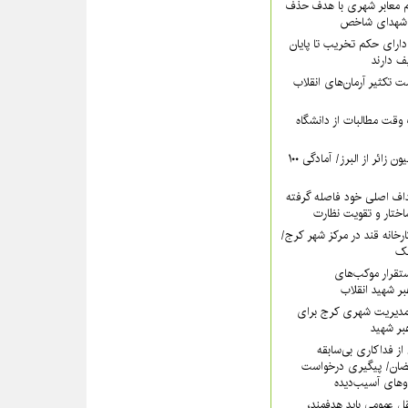
‌ معابر شهری با هدف حذف
م شهدای شاخص
دارای حکم تخریب تا پایان
 دارند
ت تکثیر آرمان‌های انقلاب
وقت مطالبات از دانشگاه
پیش‌بینی عبور ۵ میلیون زائر از البرز/ آمادگی ۱۰۰
داف اصلی خود فاصله گرفته
تار و تقویت نظارت
کارخانه قند در مرکز شهر کرج/
آهک
تقرار موکب‌های
بر شهید انقلاب
مدیریت شهری کرج برای
بر شهید
از فداکاری بی‌سابقه
ضان/ پیگیری درخواست
وهای آسیب‌دیده
ل عمومی باید هدفمند،