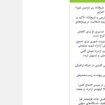
یخ‌آباد زیر ذره‌بین شورا/
 اجرایی
رزمی و شیخ‌آباد/ تأکید بر
وم شفافیت در پروژه‌های
نی مسیری نو برای کاهش
 کرج است
دیریت شهری برای احیای
 آزادراه شهید سلیمانی
 آزادراه شمالی گامی
ملی و تسهیل تردد
لیدی در شبکه ترافیکی
دون پیوست زیست‌محیطی
ی در مسیر افتتاح کامل/
بهره‌برداری رسمی از 18.6 کیلومتر آزادراه در هفته
کمیل جاده قزلحصار فرا
ایف دستگاه‌های متولی