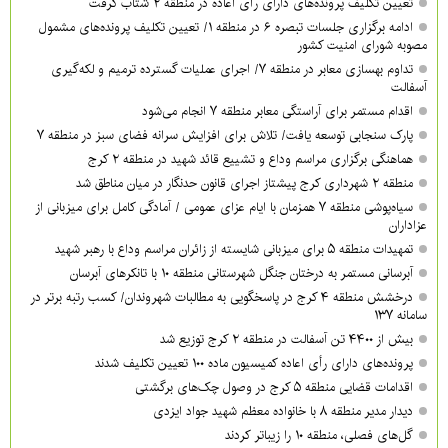
تعیین تکلیف پرونده‌های دارای رأی اعاده در منطقه ۲ شتاب گرفت
ادامه برگزاری جلسات تبصره ۶ در منطقه ۱/ تعیین تکلیف پرونده‌های مشمول
مصوبه شورای امنیت کشور
تداوم بهسازی معابر در منطقه ۷/ اجرای عملیات گسترده ترمیم و لکه‌گیری
آسفالت
اقدام مستمر برای آراستگی معابر منطقه ۷ انجام می‌شود
پارک سنجابی توسعه یافت/ تلاش برای افزایش سرانه فضای سبز در منطقه ۷
هماهنگی برگزاری مراسم وداع و تشییع قائد شهید در منطقه ۲ کرج
منطقه ۲ شهرداری کرج پیشتاز اجرای قانون حدنگار در میان مناطق شد
سیاه‌پوشی منطقه ۷ همزمان با ایام عزای عمومی / آمادگی کامل برای میزبانی از
عزاداران
تمهیدات منطقه ۵ برای میزبانی شایسته از زائران مراسم وداع با رهبر شهید
آبرسانی مستمر به درختان جنگل شهرستانی منطقه ۱۰ با تانکرهای آبرسان
درخشش منطقه ۴ کرج در پاسخگویی به مطالبات شهروندان/ کسب رتبه برتر در
سامانه ۱۳۷
بیش از ۴۴۰۰ تن آسفالت در منطقه ۲ کرج توزیع شد
پرونده‌های دارای رأی اعاده کمیسیون ماده ۱۰۰ تعیین تکلیف شدند
اقدامات قضایی منطقه ۵ کرج در وصول چک‌های برگشتی
دیدار مدیر منطقه ۸ با خانواده معظم شهید جواد ایزدی
گل‌های فصلی، منطقه ۱۰ را زیباتر کردند