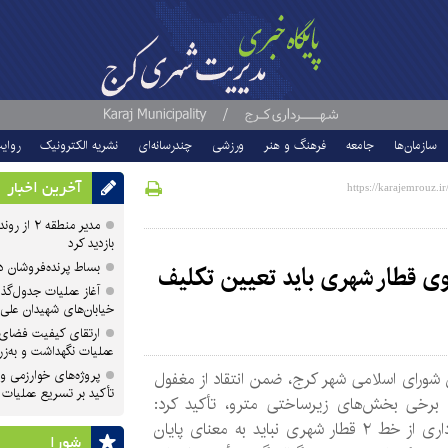
سازمان‌ها
جامعه
فرهنگ و هنر
ورزشی
چندرسانه‌ای
نشریه الکترونیک
روای
آخرین اخبار
مدیر منطقه
بازدید کرد
بساط پرنده‌فروشان 
ی قطار شهری باید تعیین تکلیف
آغاز عملیات جدول‌گذ
خیابان‌های شهیدان علی
ارتقای کیفیت فضای 
عملیات نگهداشت و به‌زر
پروژه‌های خوارزمی و ش
شورای اسلامی شهر کرج، ضمن انتقاد از مغفول
تأکید بر تسریع عملیات
 برخی بخش‌های زیرساختی مترو، تأکید کرد:
بهره‌برداری از خط ۲ قطار شهری نباید به معنای پایان
شورا