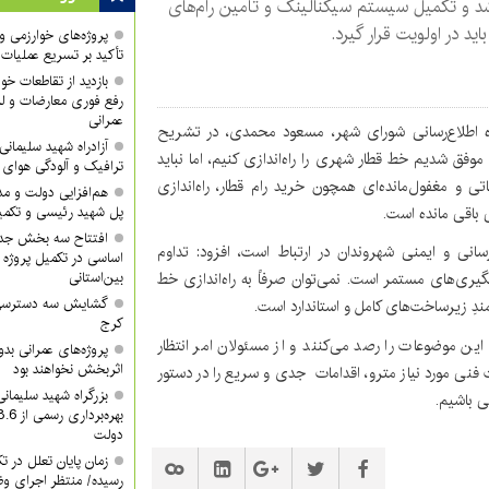
شد و تکمیل سیستم سیگنالینگ و تأمین رام‌های
اید در اولویت قرار گیرد.
پروژه‌های خوارزمی و ش
تأکید بر تسریع عملیات
بازدید از تقاطعات خوا
رفع فوری معارضات و لز
عمرانی
اه اطلاع‌رسانی شورای شهر، مسعود محمدی، در تشریح
آزادراه شهید سلیما
فق شدیم خط قطار شهری را راه‌اندازی کنیم، اما نباید
ترافیک و آلودگی هوای
 و مغفول‌مانده‌ای همچون خرید رام قطار، راه‌اندازی
هم‌افزایی دولت و م
باقی مانده است.
پل شهید رئیسی و تکمیل
افتتاح سه بخش جدید
رسانی و ایمنی شهروندان در ارتباط است، افزود: تداوم
اساسی در تکمیل پروژه 
یگیری‌های مستمر است. نمی‌توان صرفاً به راه‌اندازی خط
بین‌استانی
گشایش سه دسترسی ک
مندِ زیرساخت‌های کامل و استاندارد است.
کرج
ن موضوعات را رصد می‌کنند و از مسئولان امر انتظار
پروژه‌های عمرانی ب
اثربخش نخواهند بود
فنی مورد نیاز مترو، اقدامات جدی و سریع را در دستور
بزرگراه شهید سلیمان
لی باشیم.
دولت
زمان پایان تعلل در ت
رسیده/ منتظر اجرای وظ