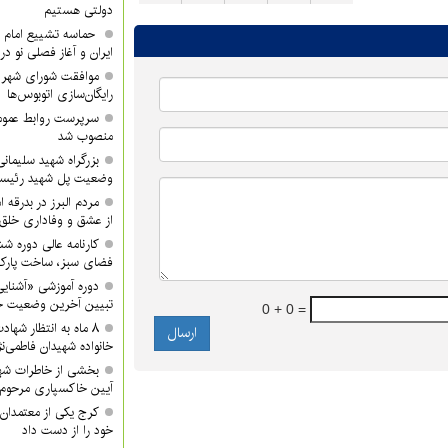
دولتی هستیم
حماسه تشییع امام ش
ایران و آغاز فصلی نو در
موافقت شورای شهر ک
رایگان‌سازی اتوبوس‌ها
سرپرست روابط عموم
منصوب شد
بزرگراه شهید سلیمانی 
وضعیت پل شهید رئیس
مردم البرز در بدرقه 
از عشق و وفاداری خلق 
کارنامه عالی دوره ش
فضای سبز، ساخت پار
دوره آموزشی «آشنایی
تبیین آخرین وضعیت جن
0 + 0 =
۸ ماه به انتظار شها
خانواده شهیدان فاطمی‌نژ
بخشی از خاطرات شه
آیین خاکسپاری مرحوم 
کرج یکی از معتمدان 
خود را از دست داد