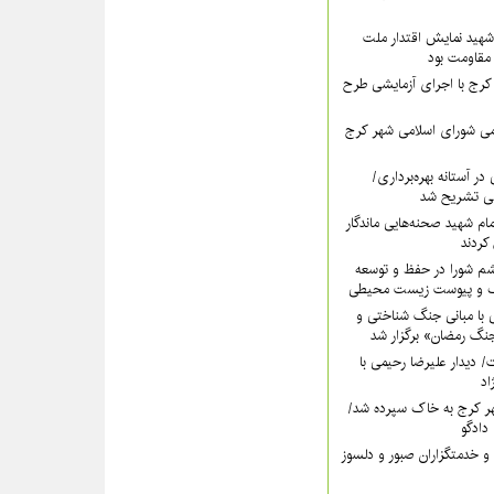
هید نمایش اقتدار ملت
 مقاومت بود
رج با اجرای آزمایشی طرح
ی شورای اسلامی شهر کرج
در آستانه بهره‌برداری/
ی تشریح شد
امام شهید صحنه‌هایی ماندگار
کردند
شم شورا در حفظ و توسعه
ک و پیوست زیست محیطی
 با مبانی جنگ شناختی و
گ رمضان» برگزار شد
دت/ دیدار علیرضا رحیمی با
اد
ر کرج به خاک سپرده شد/
دادگو
و خدمتگزاران صبور و دلسوز