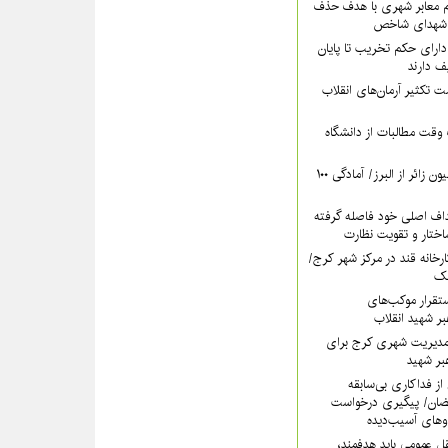
‌ معابر شهری با هدف حذف
م شهدای شاخص
دارای حکم تخریب تا پایان
 دارند
ت تکثیر آرمان‌های انقلاب
وقت مطالبات از دانشگاه
پیش‌بینی عبور ۵ میلیون زائر از البرز/ آمادگی ۱۰۰
داف اصلی خود فاصله گرفته
تار و تقویت نظارت
کارخانه قند در مرکز شهر کرج/
آهک
تقرار موکب‌های
بر شهید انقلاب
مدیریت شهری کرج برای
بر شهید
از فداکاری بی‌سابقه
ضان/ پیگیری درخواست
وهای آسیب‌دیده
ل عمومی باید هدفمند،