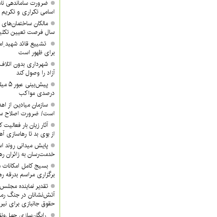
ضرورت ساماندهی نام
اسامی تکراری و تکری
مالکان ساختمان‌های 
سال فرصت تعیین تکلیف
تشییع قائد شهید ِام
برای ظهور است
شهرداری بدون اتلاف 
آزاد را وصول کند
درصدی مواکب
سازمان میادین از اه
است/ ضرورت اصلاح ساخ
آثار زیان بار فعالیت 
از بوی بد تا رهاسازی 
پایش میدانی روند اس
خدمت‌رسان به زائران ره
بسیج کامل امکانات 
برگزاری مراسم بدرقه ره
تقدیر نماینده مجلس 
آتش‌نشانان در جنگ رم
حقوق جانبازی برای نیر
رایگان‌سازی حمل‌ونق