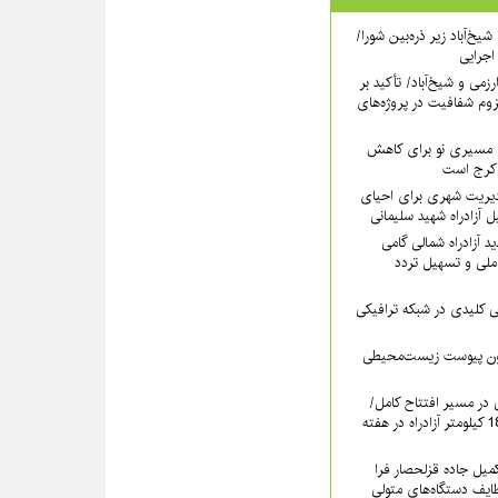
یخ‌آباد زیر ذره‌بین شورا/
 اجرایی
رزمی و شیخ‌آباد/ تأکید بر
وم شفافیت در پروژه‌های
نی مسیری نو برای کاهش
 کرج است
دیریت شهری برای احیای
 آزادراه شهید سلیمانی
 آزادراه شمالی گامی
ملی و تسهیل تردد
لیدی در شبکه ترافیکی
دون پیوست زیست‌محیطی
ی در مسیر افتتاح کامل/
بهره‌برداری رسمی از 18.6 کیلومتر آزادراه در هفته
کمیل جاده قزلحصار فرا
ایف دستگاه‌های متولی