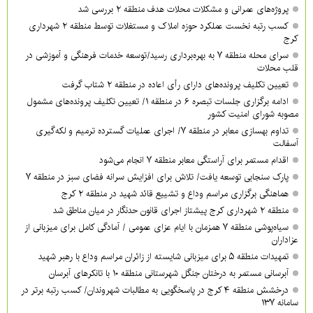
پروژه‌های عمرانی و مشکلات محلات هدف منطقه ۲ بررسی شد
کسب رتبه نخست عملکرد حوزه املاک و مستغلات توسط منطقه ۲ شهرداری
کرج
سرای محله منطقه ۷ به بهره‌برداری رسید/توسعه خدمات فرهنگی و آموزشی در
قلب محلات
تعیین تکلیف پرونده‌های دارای رأی اعاده در منطقه ۲ شتاب گرفت
ادامه برگزاری جلسات تبصره ۶ در منطقه ۱/ تعیین تکلیف پرونده‌های مشمول
مصوبه شورای امنیت کشور
تداوم بهسازی معابر در منطقه ۷/ اجرای عملیات گسترده ترمیم و لکه‌گیری
آسفالت
اقدام مستمر برای آراستگی معابر منطقه ۷ انجام می‌شود
پارک سنجابی توسعه یافت/ تلاش برای افزایش سرانه فضای سبز در منطقه ۷
هماهنگی برگزاری مراسم وداع و تشییع قائد شهید در منطقه ۲ کرج
منطقه ۲ شهرداری کرج پیشتاز اجرای قانون حدنگار در میان مناطق شد
سیاه‌پوشی منطقه ۷ همزمان با ایام عزای عمومی / آمادگی کامل برای میزبانی از
عزاداران
تمهیدات منطقه ۵ برای میزبانی شایسته از زائران مراسم وداع با رهبر شهید
آبرسانی مستمر به درختان جنگل شهرستانی منطقه ۱۰ با تانکرهای آبرسان
درخشش منطقه ۴ کرج در پاسخگویی به مطالبات شهروندان/ کسب رتبه برتر در
سامانه ۱۳۷