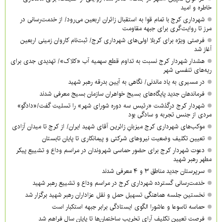
خاطره و امید
شهرداری کرج با تمام قوا به استقبال زائران اربعین می‌رود/ از خدمت‌رسانی در
مرز تا روایت‌گری برای جبهه مقاومت
فرصتی ویژه برای کربلا اولی‌های شهرداری کرج/ ثبت‌نام کاروان زمینی اربعین
آغاز شد
هشدار شهردار کرج نسبت به تداوم قطع سهمیه آب «کلاک»/ تهدیدی جدی برای
ریه‌های تنفسی شهر
در مسیری به یاد ماندنی/ نگاهی به آیین بدرقه رهبر شهید
فرماندهان جدید پایگاه‌های بسیج خواهران سازمان بسیج معرفی شدند
شهردار کرج درگذشت «رئیس سه دوره شورای شهر» را تسلیت گفت/«دادگو»
مردی از جنس تجربه و سادگی بود
موکب‌های شهرداری کرج میزبانِ زائرین آقای شهید ایران/ از کرج تا میدان آزادی
تعیین تکلیف وضعیت نیروهای شرکتی و پیمانکاری تا پایان تابستان
دعوت شهردار کرج برای حضور حماسی شهروندان در مراسم وداع و تشییع پیکر
مطهر رهبر شهید
سرپرستان جدید مناطق ۳ و ۴ معرفی شدند
خدمت‌رسانی گسترده شهرداری کرج در مراسم وداع و تشییع رهبر شهید
نخستین جلسه هماهنگی تسهیل حمل و نقل عزاداران رهبر شهید برگزار شد
حماسه تاسوعا و عاشورا الگوی ایستادگی برابر جبهه استکبار است
فرصت تعیین تکلیف آرای تخریب ساختمان‌ها تا پایان سال فراهم شد