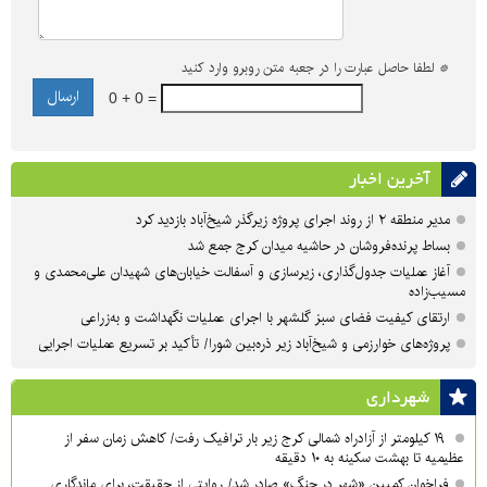
*
لطفا حاصل عبارت را در جعبه متن روبرو وارد کنید
0 + 0 =
آخرین اخبار
مدیر منطقه ۲ از روند اجرای پروژه زیرگذر شیخ‌آباد بازدید کرد
بساط پرنده‌فروشان در حاشیه میدان کرج جمع شد
آغاز عملیات جدول‌گذاری، زیرسازی و آسفالت خیابان‌های شهیدان علی‌محمدی و
مسیب‌زاده
ارتقای کیفیت فضای سبز گلشهر با اجرای عملیات نگهداشت و به‌زراعی
پروژه‌های خوارزمی و شیخ‌آباد زیر ذره‌بین شورا/ تأکید بر تسریع عملیات اجرایی
شهرداری
۱۹ کیلومتر از آزادراه شمالی کرج زیر بار ترافیک رفت/ کاهش زمان سفر از
عظیمیه تا بهشت سکینه به ۱۰ دقیقه
فراخوان کمپین «شهر در جنگ» صادر شد/ روایتی از حقیقت، برای ماندگاری