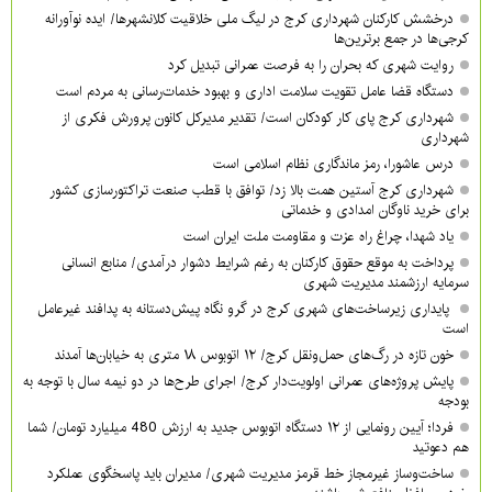
درخشش کارکنان شهرداری کرج در لیگ ملی خلاقیت کلانشهرها/ ایده نوآورانه
کرجی‌ها در جمع برترین‌ها
روایت شهری که بحران را به فرصت عمرانی تبدیل کرد
دستگاه قضا عامل تقویت سلامت اداری و بهبود خدمات‌رسانی به مردم است
شهرداری کرج پای کار کودکان است/ تقدیر مدیرکل کانون پرورش فکری از
شهرداری
درس عاشورا، رمز ماندگاری نظام اسلامی است
شهرداری کرج آستین همت بالا زد/ توافق با قطب صنعت تراکتورسازی کشور
برای خرید ناوگان امدادی و خدماتی
یاد شهدا، چراغ راه عزت و مقاومت ملت ایران است
پرداخت به موقع حقوق کارکنان به رغم شرایط دشوار درآمدی/ منابع انسانی
سرمایه ارزشمند مدیریت شهری
پایداری زیرساخت‌های شهری کرج در گرو نگاه پیش‌دستانه به پدافند غیرعامل
است
خون تازه در رگ‌های حمل‌ونقل کرج/ ۱۲ اتوبوس ۱۸ متری به خیابان‌ها آمدند
پایش پروژه‌های عمرانی اولویت‌دار کرج/ اجرای طرح‌ها در دو نیمه سال با توجه به
بودجه
فردا؛ آیین رونمایی از ۱۲ دستگاه اتوبوس جدید به ارزش 480 میلیارد تومان/ شما
هم دعوتید
ساخت‌وساز غیرمجاز خط قرمز مدیریت شهری‌/ مدیران باید پاسخگوی عملکرد