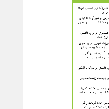
یخ‌آباد زیر ذره‌بین شورا/
 اجرایی
رزمی و شیخ‌آباد/ تأکید بر
وم شفافیت در پروژه‌های
نی مسیری نو برای کاهش
 کرج است
دیریت شهری برای احیای
 آزادراه شهید سلیمانی
 آزادراه شمالی گامی
ملی و تسهیل تردد
لیدی در شبکه ترافیکی
دون پیوست زیست‌محیطی
ی در مسیر افتتاح کامل/
بهره‌برداری رسمی از 18.6 کیلومتر آزادراه در هفته
کمیل جاده قزلحصار فرا
ایف دستگاه‌های متولی