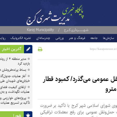
سازمان‌ها
جامعه
فرهنگ و هنر
ورزشی
چندرسانه‌ای
نشریه الکترونیک
روای
آخرین اخبار
مدیر منطقه
بازدید کرد
بساط پرنده‌فروشان 
آغاز عملیات جدول‌گذ
ل عمومی می‌گذرد/ کمبود قطار
خیابان‌های شهیدان علی
ارتقای کیفیت فضای 
عملیات نگهداشت و به‌زر
پروژه‌های خوارزمی و ش
تأکید بر تسریع عملیات
ی شورای اسلامی شهر کرج با تأکید بر ضرورت
 حمل‌ونقل عمومی برای رفع معضلات ترافیکی
شورا