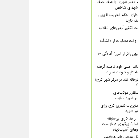
‌ معابر شهری با هدف حذف
م شهدای شاخص
دارای حکم تخریب تا پایان
 دارند
ت تکثیر آرمان‌های انقلاب
وقت مطالبات از دانشگاه
پیش‌بینی عبور ۵ میلیون زائر از البرز/ آمادگی ۱۰۰
داف اصلی خود فاصله گرفته
تار و تقویت نظارت
کارخانه قند در مرکز شهر کرج/
آهک
تقرار موکب‌های
بر شهید انقلاب
مدیریت شهری کرج برای
بر شهید
از فداکاری بی‌سابقه
ضان/ پیگیری درخواست
وهای آسیب‌دیده
ل عمومی باید هدفمند،