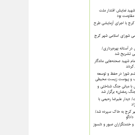
هید نمایش اقتدار ملت
 مقاومت بود
رج با اجرای آزمایشی طرح
ی شورای اسلامی شهر کرج
در آستانه بهره‌برداری/
ی تشریح شد
امام شهید صحنه‌هایی ماندگار
کردند
شم شورا در حفظ و توسعه
ک و پیوست زیست محیطی
 با مبانی جنگ شناختی و
گ رمضان» برگزار شد
دت/ دیدار علیرضا رحیمی با
اد
ر کرج به خاک سپرده شد/
دادگو
و خدمتگزاران صبور و دلسوز