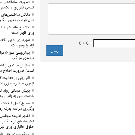
ضرورت ساماندهی نام
اسامی تکراری و تکری
مالکان ساختمان‌های 
سال فرصت تعیین تکلیف
تشییع قائد شهید ِام
برای ظهور است
شهرداری بدون اتلاف 
0 + 0 =
آزاد را وصول کند
درصدی مواکب
سازمان میادین از اه
است/ ضرورت اصلاح ساخ
آثار زیان بار فعالیت 
از بوی بد تا رهاسازی 
پایش میدانی روند اس
خدمت‌رسان به زائران ره
بسیج کامل امکانات 
برگزاری مراسم بدرقه ره
تقدیر نماینده مجلس 
آتش‌نشانان در جنگ رم
حقوق جانبازی برای نیر
رایگان‌سازی حمل‌ونق