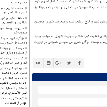
سخنگوی شورای اسلامی شهر کرج همچنین به وضعیت متروی این کلانشهر اشاره کرد و گفت: خط ۲ قطار شهری کرج
دولتی هستیم
 هنوز به مرحله بهره‌برداری تجاری نرسیده و تحریم‌ها نیز
حماسه تشییع امام ش
ایران و آغاز فصلی نو در
موافقت شورای شهر ک
قطارهای شهری کرج برطرف شده و مدیریت شهری همچنان
رایگان‌سازی اتوبوس‌ها
سرپرست روابط عموم
منصوب شد
 ابتدای فعالیت دوره ششم مدیریت شهری به مراتب بهبود
بزرگراه شهید سلیمانی 
یم و توسعه ناوگان حمل‌ونقل عمومی همچنان در اولویت
وضعیت پل شهید رئیس
مردم البرز در بدرقه 
از عشق و وفاداری خلق 
کارنامه عالی دوره ش
فضای سبز، ساخت پار
دوره آموزشی «آشنایی
تبیین آخرین وضعیت جن
۸ ماه به انتظار شها
خانواده شهیدان فاطمی‌نژ
بخشی از خاطرات شه
آیین خاکسپاری مرحوم 
کرج یکی از معتمدان 
خود را از دست داد