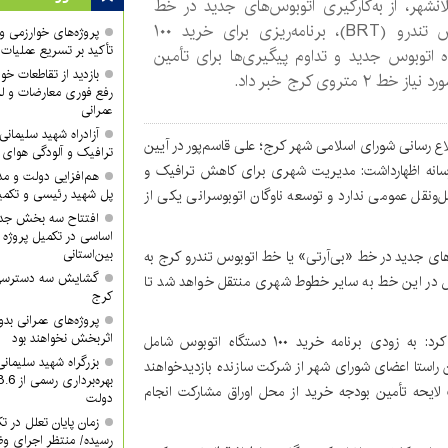
انشهر، از به‌کارگیری اتوبوس‌های جدید در خط
اتوبوس تندرو (BRT)، برنامه‌ریزی برای خرید ۱۰۰
پروژه‌های خوارزمی و ش
تأکید بر تسریع عملیات
 اتوبوس جدید و تداوم پیگیری‌ها برای تأمین
بازدید از تقاطعات خوا
از خط ۲ متروی کرج خبر داد.
رفع فوری معارضات و لز
عمرانی
آزادراه شهید سلیما
طلاع رسانی شورای اسلامی شهر کرج؛ علی قاسم‌پور در آیین
ترافیک و آلودگی هوای
رسانه اظهارداشت: مدیریت شهری برای کاهش ترافیک و
هم‌افزایی دولت و م
ونقل عمومی ندارد و توسعه ناوگان اتوبوسرانی یکی از
پل شهید رئیسی و تکمیل
افتتاح سه بخش جدید
اساسی در تکمیل پروژه 
بین‌استانی
 جدید در خط «بی‌آرتی» یا خط اتوبوس تندرو کرج به
گشایش سه دسترسی ک
عال در این خط به سایر خطوط شهری منتقل خواهد شد تا
کرج
پروژه‌های عمرانی ب
اثربخش نخواهند بود
قاسم‌پور با اشاره به برنامه‌های آینده مدیریت شهری بیان کرد: به زودی برنامه خرید ۱۰۰ دستگاه اتوبوس شامل
بزرگراه شهید سلیمان
قرار دارد؛ در این راستا اعضای شورای شهر از شرکت سازنده بازدیدخواهند
 لایحه تأمین بودجه خرید از محل اوراق مشارکت انجام
دولت
زمان پایان تعلل در ت
رسیده/ منتظر اجرای وظ