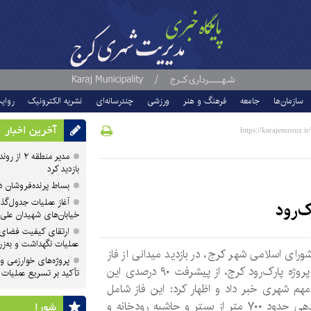
سازمان‌ها
جامعه
فرهنگ و هنر
ورزشی
چندرسانه‌ای
نشریه الکترونیک
روای
آخرین اخبار
مدیر منطقه
بازدید کرد
بساط پرنده‌فروشان 
آغاز عملیات جدول‌گذ
خیابان‌های شهیدان علی
ارتقای کیفیت فضای 
عملیات نگهداشت و به‌زر
رای اسلامی شهر کرج، در بازدید میدانی از فاز
پروژه‌های خوارزمی و ش
پنجم پروژه پارک‌رود کرج، از پیشرفت ۹۰ درصدی این
تأکید بر تسریع عملیات
هم شهری خبر داد و اظهار کرد: این فاز شامل
ساماندهی حدود ۷۰۰ متر از بستر و حاشیه رودخانه و
شورا