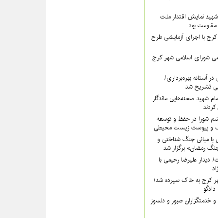
هید نمایش اقتدار ملت
 مقاومت بود
رج با اجرای آزمایشی طرح
ی شورای اسلامی شهر کرج
در آستانه بهره‌برداری/
ی تشریح شد
امام شهید صحنه‌هایی ماندگار
کردند
شم شورا در حفظ و توسعه
ک و پیوست زیست محیطی
 با مبانی جنگ شناختی و
گ رمضان» برگزار شد
دت/ دیدار علیرضا رحیمی با
اد
ر کرج به خاک سپرده شد/
دادگو
و خدمتگزاران صبور و دلسوز