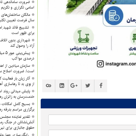
ضرورت ساماندهی نام
اسامی تکراری و تکری
مالکان ساختمان‌های 
سال فرصت تعیین تکلیف
تشییع قائد شهید ِام
برای ظهور است
شهرداری بدون اتلاف 
آزاد را وصول کند
درصدی مواکب
سازمان میادین از اه
است/ ضرورت اصلاح ساخ
آثار زیان بار فعالیت 
از بوی بد تا رهاسازی 
پایش میدانی روند اس
خدمت‌رسان به زائران ره
بسیج کامل امکانات 
برگزاری مراسم بدرقه ره
تقدیر نماینده مجلس 
آتش‌نشانان در جنگ رم
حقوق جانبازی برای نیر
رایگان‌سازی حمل‌ونق