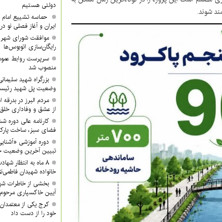
دولتی هستیم
مند شوند.
حماسه تشییع امام ش
ایران و آغاز فصلی نو در
موافقت شورای شهر ک
رایگان‌سازی اتوبوس‌ها
سرپرست روابط عموم
منصوب شد
بزرگراه شهید سلیمانی 
وضعیت پل شهید رئیس
مردم البرز در بدرقه 
از عشق و وفاداری خلق 
کارنامه عالی دوره ش
فضای سبز، ساخت پار
دوره آموزشی «آشنایی
تبیین آخرین وضعیت جن
۸ ماه به انتظار شها
خانواده شهیدان فاطمی‌نژ
بخشی از خاطرات شه
آیین خاکسپاری مرحوم 
کرج یکی از معتمدان 
خود را از دست داد