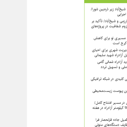
یخ‌آباد زیر ذره‌بین شورا/
 اجرایی
رزمی و شیخ‌آباد/ تأکید بر
وم شفافیت در پروژه‌های
نی مسیری نو برای کاهش
 کرج است
دیریت شهری برای احیای
 آزادراه شهید سلیمانی
 آزادراه شمالی گامی
ملی و تسهیل تردد
لیدی در شبکه ترافیکی
دون پیوست زیست‌محیطی
ی در مسیر افتتاح کامل/
بهره‌برداری رسمی از 18.6 کیلومتر آزادراه در هفته
کمیل جاده قزلحصار فرا
ایف دستگاه‌های متولی