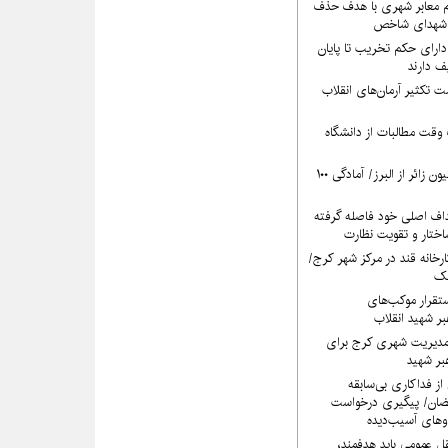
‌ معابر شهری با هدف حذف
م شهدای شاخص
دارای حکم تخریب تا پایان
 دارند
ت تکثیر آرمان‌های انقلاب
وقت مطالبات از دانشگاه
پیش‌بینی عبور ۵ میلیون زائر از البرز/ آمادگی ۱۰۰
داف اصلی خود فاصله گرفته
تار و تقویت نظارت
کارخانه قند در مرکز شهر کرج/
آهک
تقرار موکب‌های
بر شهید انقلاب
مدیریت شهری کرج برای
بر شهید
از فداکاری بی‌سابقه
ضان/ پیگیری درخواست
وهای آسیب‌دیده
ل عمومی باید هدفمند،