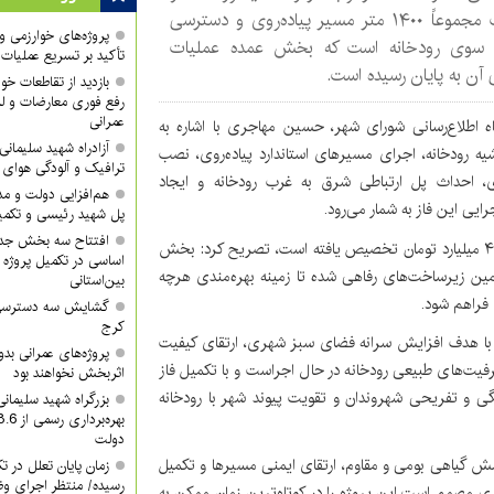
احداث مجموعاً ۱۴۰۰ متر مسیر پیاده‌روی و دسترسی
پروژه‌های خوارزمی و ش
 سوی رودخانه است که بخش عمده عملیات
تأکید بر تسریع عملیات
 آن به پایان رسیده است.
بازدید از تقاطعات خوا
رفع فوری معارضات و لز
عمرانی
 اطلاع‌رسانی شورای شهر، حسین مهاجری با اشاره به
آزادراه شهید سلیما
یه رودخانه، اجرای مسیرهای استاندارد پیاده‌روی، نصب
ترافیک و آلودگی هوای
، احداث پل ارتباطی شرق به غرب رودخانه و ایجاد
هم‌افزایی دولت و م
یی این فاز به شمار می‌رود.
پل شهید رئیسی و تکمیل
افتتاح سه بخش جدید
مهاجری با بیان اینکه برای اجرای این مرحله اعتباری بالغ بر ۴۰ میلیارد تومان تخصیص یافته است، تصریح کرد: بخش
اساسی در تکمیل پروژه 
مین زیرساخت‌های رفاهی شده تا زمینه بهره‌مندی هرچه
بین‌استانی
فراهم شود.
گشایش سه دسترسی ک
کرج
 با هدف افزایش سرانه فضای سبز شهری، ارتقای کیفیت
پروژه‌های عمرانی ب
فیت‌های طبیعی رودخانه در حال اجراست و با تکمیل فاز
اثربخش نخواهند بود
ی و تفریحی شهروندان و تقویت پیوند شهر با رودخانه
بزرگراه شهید سلیمان
دولت
ش گیاهی بومی و مقاوم، ارتقای ایمنی مسیرها و تکمیل
زمان پایان تعلل در ت
رسیده/ منتظر اجرای وظ
 مصمم است این پروژه را در کوتاه‌ترین زمان ممکن به