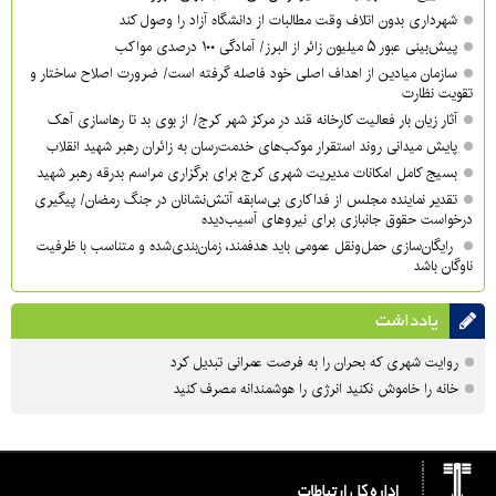
شهرداری بدون اتلاف وقت مطالبات از دانشگاه آزاد را وصول کند
پیش‌بینی عبور ۵ میلیون زائر از البرز/ آمادگی ۱۰۰ درصدی مواکب
سازمان میادین از اهداف اصلی خود فاصله گرفته است/ ضرورت اصلاح ساختار و
تقویت نظارت
آثار زیان بار فعالیت کارخانه قند در مرکز شهر کرج/ از بوی بد تا رهاسازی آهک
پایش میدانی روند استقرار موکب‌های خدمت‌رسان به زائران رهبر شهید انقلاب
بسیج کامل امکانات مدیریت شهری کرج برای برگزاری مراسم بدرقه رهبر شهید
تقدیر نماینده مجلس از فداکاری بی‌سابقه آتش‌نشانان در جنگ رمضان/ پیگیری
درخواست حقوق جانبازی برای نیروهای آسیب‌دیده
رایگان‌سازی حمل‌ونقل عمومی باید هدفمند، زمان‌بندی‌شده و متناسب با ظرفیت
ناوگان باشد
یادداشت
روایت شهری که بحران را به فرصت عمرانی تبدیل کرد
خانه را خاموش نکنید انرژی را هوشمندانه مصرف کنید