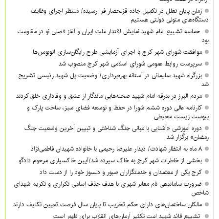
زمان پایان تعلل در تکمیل جاده قزلحصار فرا رسیده/ منتظر اجرای وظایف
دستگاه‌های متولی دولتی هستیم
حماسه تشییع امام شهید نمایش اقتدار ملت ایران و آغاز فصلی نو در مقاومت
بود
موافقت شورای شهر کرج با اجرای آزمایشی طرح رایگان‌سازی اتوبوس‌ها
سرپرست روابط عمومی شورای اسلامی شهر کرج منصوب شد
بزرگراه شهید سلیمانی در آستانه بهره‌برداری/ وضعیت پل شهید رئیسی تشریح
شد
مردم البرز در بدرقه امام شهید صحنه‌هایی ماندگار از عشق و وفاداری خلق کردند
کارنامه عالی دوره ششم شورا در حفظ و توسعه فضای سبز، ساخت پارک و
پیوست زیست محیطی
دوره آموزشی «آشنایی با مبانی جنگ شناختی و تبیین آخرین وضعیت جنگ
رمضان» برگزار شد
۸ ماه به انتظار شهادت/ دیدار علیرضا رحیمی با خانواده شهیدان فاطمی‌نژاد
بخشی از خاطرات شهر کرج به خاک سپرده شد/آیین خاکسپاری مرحوم دادگو
کرج یکی از معتمدان و خدمتگزاران صبور و دلسوز خود را از دست داد
ضرورت ساماندهی نام‌ معابر شهری با هدف حذف اسامی تکراری و تکریم شهدای
شاخص
مالکان ساختمان‌های دارای حکم تخریب تا پایان سال فرصت تعیین تکلیف دارند
تشییع قائد شهید ِامت تکثیر آرمان‌های انقلاب برای ظهور است