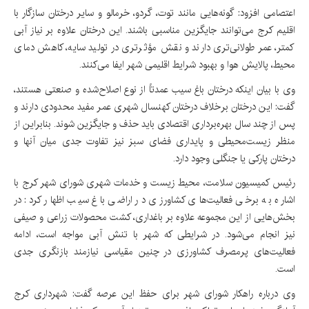
اعتصامی افزود: گونه‌هایی مانند توت، گردو، خرمالو و سایر درختان سازگار با
اقلیم کرج می‌توانند جایگزین مناسبی باشند. این درختان علاوه بر نیاز آبی
کمتر، عمر طولانی‌تری دارند و نقش مؤثرتری در تولید سایه، کاهش دمای
محیط، پالایش هوا و بهبود شرایط اقلیمی شهر ایفا می‌کنند.
وی با بیان اینکه درختان باغ سیب عمدتاً از نوع اصلاح‌شده و صنعتی هستند،
گفت: این درختان برخلاف درختان کهنسال شهری عمر مفید محدودی دارند و
پس از چند سال بهره‌برداری اقتصادی باید حذف و جایگزین شوند. بنابراین از
منظر زیست‌محیطی و پایداری فضای سبز نیز تفاوت جدی میان آنها و
درختان پارکی یا جنگلی وجود دارد.
رئیس کمیسیون سلامت، محیط زیست و خدمات شهری شورای شهر کرج با
اشاره به برخی فعالیت‌های کشاورزی در اراضی باغ سیب اظهار کرد: در
بخش‌هایی از این مجموعه علاوه بر باغداری، کشت محصولات زراعی و صیفی
نیز انجام می‌شود. در شرایطی که شهر با تنش آبی مواجه است، ادامه
فعالیت‌های پرمصرف کشاورزی در چنین مقیاسی نیازمند بازنگری جدی
است.
وی درباره راهکار شورای شهر برای حفظ این عرصه گفت: شهرداری کرج