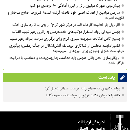
پیش‌بینی عبور ۵ میلیون زائر از البرز/ آمادگی ۱۰۰ درصدی مواکب
سازمان میادین از اهداف اصلی خود فاصله گرفته است/ ضرورت اصلاح ساختار و
تقویت نظارت
آثار زیان بار فعالیت کارخانه قند در مرکز شهر کرج/ از بوی بد تا رهاسازی آهک
پایش میدانی روند استقرار موکب‌های خدمت‌رسان به زائران رهبر شهید انقلاب
بسیج کامل امکانات مدیریت شهری کرج برای برگزاری مراسم بدرقه رهبر شهید
تقدیر نماینده مجلس از فداکاری بی‌سابقه آتش‌نشانان در جنگ رمضان/ پیگیری
درخواست حقوق جانبازی برای نیروهای آسیب‌دیده
رایگان‌سازی حمل‌ونقل عمومی باید هدفمند، زمان‌بندی‌شده و متناسب با ظرفیت
ناوگان باشد
یادداشت
روایت شهری که بحران را به فرصت عمرانی تبدیل کرد
خانه را خاموش نکنید انرژی را هوشمندانه مصرف کنید