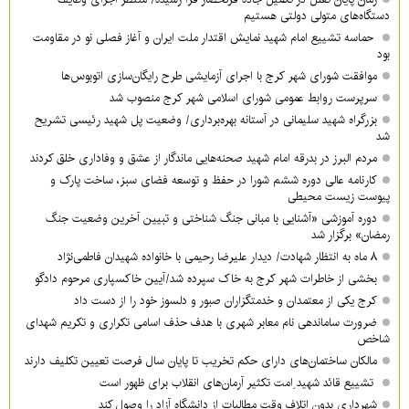
دستگاه‌های متولی دولتی هستیم
حماسه تشییع امام شهید نمایش اقتدار ملت ایران و آغاز فصلی نو در مقاومت
بود
موافقت شورای شهر کرج با اجرای آزمایشی طرح رایگان‌سازی اتوبوس‌ها
سرپرست روابط عمومی شورای اسلامی شهر کرج منصوب شد
بزرگراه شهید سلیمانی در آستانه بهره‌برداری/ وضعیت پل شهید رئیسی تشریح
شد
مردم البرز در بدرقه امام شهید صحنه‌هایی ماندگار از عشق و وفاداری خلق کردند
کارنامه عالی دوره ششم شورا در حفظ و توسعه فضای سبز، ساخت پارک و
پیوست زیست محیطی
دوره آموزشی «آشنایی با مبانی جنگ شناختی و تبیین آخرین وضعیت جنگ
رمضان» برگزار شد
۸ ماه به انتظار شهادت/ دیدار علیرضا رحیمی با خانواده شهیدان فاطمی‌نژاد
بخشی از خاطرات شهر کرج به خاک سپرده شد/آیین خاکسپاری مرحوم دادگو
کرج یکی از معتمدان و خدمتگزاران صبور و دلسوز خود را از دست داد
ضرورت ساماندهی نام‌ معابر شهری با هدف حذف اسامی تکراری و تکریم شهدای
شاخص
مالکان ساختمان‌های دارای حکم تخریب تا پایان سال فرصت تعیین تکلیف دارند
تشییع قائد شهید ِامت تکثیر آرمان‌های انقلاب برای ظهور است
شهرداری بدون اتلاف وقت مطالبات از دانشگاه آزاد را وصول کند