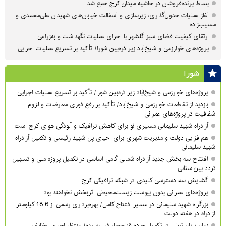
بساط پرنده‌فروشان در حاشیه میدان کرج جمع شد
آغاز عملیات جدول‌گذاری، زیرسازی و آسفالت خیابان‌های شهیدان علی‌محمدی و
مسیب‌زاده
ارتقای کیفیت فضای سبز گلشهر با اجرای عملیات نگهداشت و به‌زراعی
پروژه‌های خوارزمی و شیخ‌آباد زیر ذره‌بین شورا/ تأکید بر تسریع عملیات اجرایی
شورا
پروژه‌های خوارزمی و شیخ‌آباد زیر ذره‌بین شورا/ تأکید بر تسریع عملیات اجرایی
بازدید از تقاطعات خوارزمی و شیخ‌آباد/ تأکید بر رفع فوری معارضات و لزوم
شفافیت در پروژه‌های عمرانی
آزادراه شهید سلیمانی مسیری نو برای کاهش ترافیک و آلودگی هوای کرج است
هم‌افزایی دولت و مدیریت شهری برای احیای پل شهید رئیسی و تکمیل آزادراه
شهید سلیمانی
افتتاح سه بخش جدید آزادراه شمالی گامی اساسی در تکمیل پروژه ملی و تسهیل
تردد بین‌استانی
گشایش سه دسترسی کلیدی در شبکه ترافیکی کرج
پروژه‌های عمرانی بدون پیوست زیست‌محیطی اثربخش نخواهند بود
بزرگراه شهید سلیمانی در مسیر افتتاح کامل/ بهره‌برداری رسمی از 18.6 کیلومتر
آزادراه در هفته دولت
زمان پایان تعلل در تکمیل جاده قزلحصار فرا رسیده/ منتظر اجرای وظایف