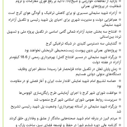
بازدید از تقاطعات خوارزمی و شیخ‌آباد/ تأکید بر رفع فوری معارضات و لزوم
شفافیت در پروژه‌های عمرانی
آزادراه شهید سلیمانی مسیری نو برای کاهش ترافیک و آلودگی هوای کرج است
هم‌افزایی دولت و مدیریت شهری برای احیای پل شهید رئیسی و تکمیل آزادراه
شهید سلیمانی
افتتاح سه بخش جدید آزادراه شمالی گامی اساسی در تکمیل پروژه ملی و تسهیل
تردد بین‌استانی
گشایش سه دسترسی کلیدی در شبکه ترافیکی کرج
پروژه‌های عمرانی بدون پیوست زیست‌محیطی اثربخش نخواهند بود
بزرگراه شهید سلیمانی در مسیر افتتاح کامل/ بهره‌برداری رسمی از 18.6 کیلومتر
آزادراه در هفته دولت
زمان پایان تعلل در تکمیل جاده قزلحصار فرا رسیده/ منتظر اجرای وظایف
دستگاه‌های متولی دولتی هستیم
حماسه تشییع امام شهید نمایش اقتدار ملت ایران و آغاز فصلی نو در مقاومت
بود
موافقت شورای شهر کرج با اجرای آزمایشی طرح رایگان‌سازی اتوبوس‌ها
سرپرست روابط عمومی شورای اسلامی شهر کرج منصوب شد
بزرگراه شهید سلیمانی در آستانه بهره‌برداری/ وضعیت پل شهید رئیسی تشریح
شد
مردم البرز در بدرقه امام شهید صحنه‌هایی ماندگار از عشق و وفاداری خلق کردند
کارنامه عالی دوره ششم شورا در حفظ و توسعه فضای سبز، ساخت پارک و