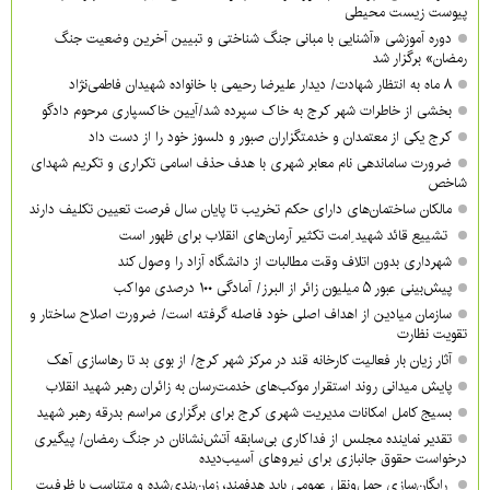
پیوست زیست محیطی
دوره آموزشی «آشنایی با مبانی جنگ شناختی و تبیین آخرین وضعیت جنگ
رمضان» برگزار شد
۸ ماه به انتظار شهادت/ دیدار علیرضا رحیمی با خانواده شهیدان فاطمی‌نژاد
بخشی از خاطرات شهر کرج به خاک سپرده شد/آیین خاکسپاری مرحوم دادگو
کرج یکی از معتمدان و خدمتگزاران صبور و دلسوز خود را از دست داد
ضرورت ساماندهی نام‌ معابر شهری با هدف حذف اسامی تکراری و تکریم شهدای
شاخص
مالکان ساختمان‌های دارای حکم تخریب تا پایان سال فرصت تعیین تکلیف دارند
تشییع قائد شهید ِامت تکثیر آرمان‌های انقلاب برای ظهور است
شهرداری بدون اتلاف وقت مطالبات از دانشگاه آزاد را وصول کند
پیش‌بینی عبور ۵ میلیون زائر از البرز/ آمادگی ۱۰۰ درصدی مواکب
سازمان میادین از اهداف اصلی خود فاصله گرفته است/ ضرورت اصلاح ساختار و
تقویت نظارت
آثار زیان بار فعالیت کارخانه قند در مرکز شهر کرج/ از بوی بد تا رهاسازی آهک
پایش میدانی روند استقرار موکب‌های خدمت‌رسان به زائران رهبر شهید انقلاب
بسیج کامل امکانات مدیریت شهری کرج برای برگزاری مراسم بدرقه رهبر شهید
تقدیر نماینده مجلس از فداکاری بی‌سابقه آتش‌نشانان در جنگ رمضان/ پیگیری
درخواست حقوق جانبازی برای نیروهای آسیب‌دیده
رایگان‌سازی حمل‌ونقل عمومی باید هدفمند، زمان‌بندی‌شده و متناسب با ظرفیت