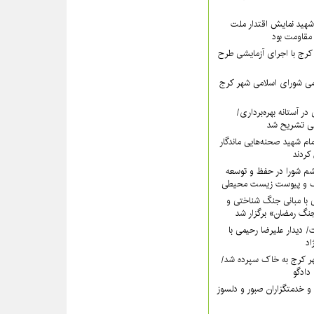
هید نمایش اقتدار ملت
 مقاومت بود
رج با اجرای آزمایشی طرح
ی شورای اسلامی شهر کرج
در آستانه بهره‌برداری/
ی تشریح شد
امام شهید صحنه‌هایی ماندگار
کردند
شم شورا در حفظ و توسعه
ک و پیوست زیست محیطی
 با مبانی جنگ شناختی و
گ رمضان» برگزار شد
دت/ دیدار علیرضا رحیمی با
اد
ر کرج به خاک سپرده شد/
دادگو
و خدمتگزاران صبور و دلسوز