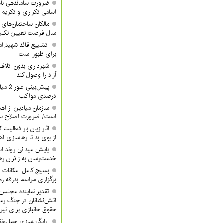
ضرورت ساماندهی نام
اسامی تکراری و تکری
مالکان ساختمان‌های 
سال فرصت تعیین تکلیف
تشییع قائد شهید ِام
برای ظهور است
شهرداری بدون اتلاف 
آزاد را وصول کند
درصدی مواکب
سازمان میادین از اه
است/ ضرورت اصلاح ساخ
آثار زیان بار فعالیت 
از بوی بد تا رهاسازی 
پایش میدانی روند اس
خدمت‌رسان به زائران ره
بسیج کامل امکانات 
برگزاری مراسم بدرقه ره
تقدیر نماینده مجلس 
آتش‌نشانان در جنگ رم
حقوق جانبازی برای نیر
رایگان‌سازی حمل‌ونق