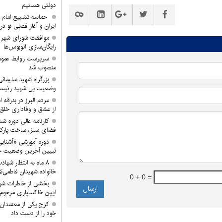
دولتی هستیم
حماسه تشییع امام ش
ایران و آغاز فصلی نو در
موافقت شورای شهر ک
رایگان‌سازی اتوبوس‌ها
سرپرست روابط عموم
منصوب شد
بزرگراه شهید سلیمانی 
وضعیت پل شهید رئیس
مردم البرز در بدرقه 
از عشق و وفاداری خلق 
کارنامه عالی دوره ش
فضای سبز، ساخت پار
دوره آموزشی «آشنایی
تبیین آخرین وضعیت جن
۸ ماه به انتظار شها
خانواده شهیدان فاطمی‌نژ
0 + 0 =
بخشی از خاطرات شه
آیین خاکسپاری مرحوم 
کرج یکی از معتمدان 
خود را از دست داد