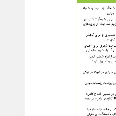
یخ‌آباد زیر ذره‌بین شورا/
 اجرایی
رزمی و شیخ‌آباد/ تأکید بر
وم شفافیت در پروژه‌های
نی مسیری نو برای کاهش
 کرج است
دیریت شهری برای احیای
 آزادراه شهید سلیمانی
 آزادراه شمالی گامی
ملی و تسهیل تردد
لیدی در شبکه ترافیکی
دون پیوست زیست‌محیطی
ی در مسیر افتتاح کامل/
بهره‌برداری رسمی از 18.6 کیلومتر آزادراه در هفته
کمیل جاده قزلحصار فرا
ایف دستگاه‌های متولی