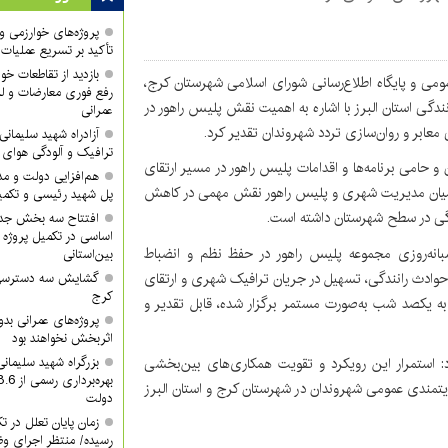
پروژه‌های خوارزمی و ش
تأکید بر تسریع عملیات
بازدید از تقاطعات خوا
مومی و پایگاه اطلاع‌رسانی شورای اسلامی شهرستان کرج،
رفع فوری معارضات و لز
ندگی استان البرز با اشاره به اهمیت نقش پلیس راهور در
عمرانی
معابر و روان‌سازی تردد شهروندان تقدیر کرد.
آزادراه شهید سلیما
ترافیک و آلودگی هوای
و حامی برنامه‌ها و اقدامات پلیس راهور در مسیر ارتقای
هم‌افزایی دولت و م
ی میان مدیریت شهری و پلیس راهور نقش مهمی در کاهش
پل شهید رئیسی و تکمیل
گی در سطح شهرستان داشته است.
افتتاح سه بخش جدید
اساسی در تکمیل پروژه 
انه‌روزی مجموعه پلیس راهور در حفظ نظم و انضباط
بین‌استانی
حوادث رانندگی، تسهیل در جریان ترافیک شهری و ارتقای
گشایش سه دسترسی ک
کرج
به یکصد شب به‌صورت مستمر برگزار شده، قابل تقدیر و
پروژه‌های عمرانی ب
اثربخش نخواهند بود
 استمرار این رویکرد و تقویت همکاری‌های بین‌بخشی
بزرگراه شهید سلیمان
یتمندی عمومی شهروندان در شهرستان کرج و استان البرز
دولت
زمان پایان تعلل در ت
رسیده/ منتظر اجرای وظ