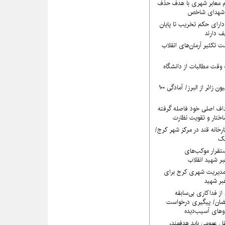
‌ معابر شهری با هدف حذف
م شهدای شاخص
دارای حکم تخریب تا پایان
 دارند
ت تکثیر آرمان‌های انقلاب
وقت مطالبات از دانشگاه
پیش‌بینی عبور ۵ میلیون زائر از البرز/ آمادگی ۱۰۰
داف اصلی خود فاصله گرفته
تار و تقویت نظارت
کارخانه قند در مرکز شهر کرج/
آهک
تقرار موکب‌های
بر شهید انقلاب
مدیریت شهری کرج برای
بر شهید
از فداکاری بی‌سابقه
ضان/ پیگیری درخواست
وهای آسیب‌دیده
ل عمومی باید هدفمند،