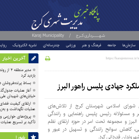
سازمان‌ها
جامعه
فرهنگ و هنر
ورزشی
چندرسانه‌ای
نشریه الکترونیک
روای
آخرین اخبار
مدیر منطقه
بازدید کرد
بساط پرنده‌فروشان 
لکرد جهادی پلیس راهور البرز
آغاز عملیات جدول‌گذ
خیابان‌های شهیدان علی
ارتقای کیفیت فضای 
شورای اسلامی شهرستان کرج از تلاش‌های
عملیات نگهداشت و به‌زر
 و مسئولانه رئیس پلیس راهنمایی و رانندگی
پروژه‌های خوارزمی و ش
البرز و مجموعه تحت امر در حوزه ارتقای نظم
تأکید بر تسریع عملیات
کی، کاهش سوانح رانندگی و تسهیل در عبور و
هروندان قدردانی کرد.
شورا